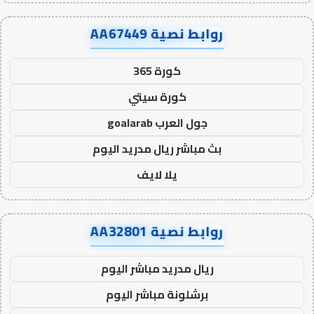
روابط نصية AA67449
كورة 365
كورة سيتي
جول العرب goalarab
بث مباشر ريال مدريد اليوم
يلا لايف
روابط نصية AA32801
ريال مدريد مباشر اليوم
برشلونة مباشر اليوم