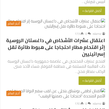
أنييس فيرمان…
أكمل القراءة »
أخبار العالم
173
0
islamic
اعتقال عشرات الأشخاص في داغستان الروسية
إثر اقتحام مطار احتجاجا على هبوط طائرة تقل
إسرائيليين
اقتحم عشرات المحتجين في عاصمة جمهورية داغستان الروسية
ذات الغالبية المسلمة في منطقة القوقاز، مساء الأحد مبنى
الركاب بمطار محج…
أكمل القراءة »
أخبار العالم
170
0
islamic