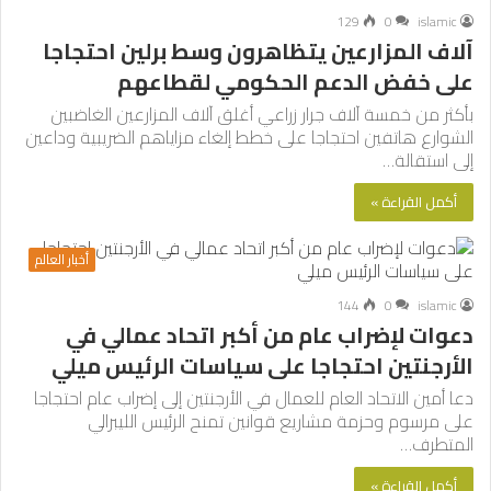
129
0
islamic
آلاف المزارعين يتظاهرون وسط برلين احتجاجا
على خفض الدعم الحكومي لقطاعهم
بأكثر من خمسة آلاف جرار زراعي أغلق آلاف المزارعين الغاضبين
الشوارع هاتفين احتجاجا على خطط إلغاء مزاياهم الضريبية وداعين
إلى استقالة…
أكمل القراءة »
أخبار العالم
144
0
islamic
دعوات لإضراب عام من أكبر اتحاد عمالي في
الأرجنتين احتجاجا على سياسات الرئيس ميلي
دعا أمين الاتحاد العام للعمال في الأرجنتين إلى إضراب عام احتجاجا
على مرسوم وحزمة مشاريع قوانين تمنح الرئيس الليبرالي
المتطرف…
أكمل القراءة »