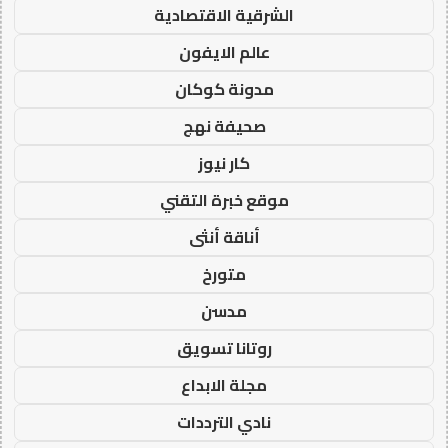
الشرقية الاقتصادية
عالم الايفون
مدونة كوكان
صحيفة نهج
كار نيوز
موقع خبرة التقني
أناقة أنثى
متورخ
مدسن
روتانا تسويق
مجلة الابداع
نادي الترددات