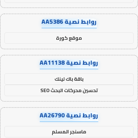
روابط نصية AA5386
موقع كورة
روابط نصية AA11138
باقة باك لينك
تحسين محركات البحث SEO
روابط نصية AA26790
ماسنجر المسلم