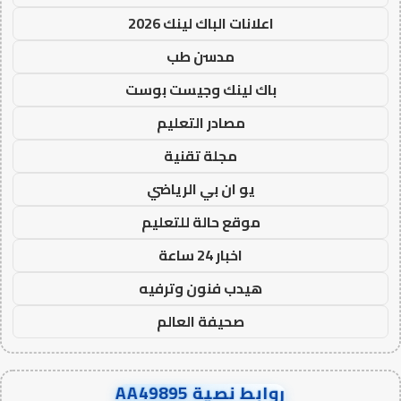
اعلانات الباك لينك 2026
مدسن طب
باك لينك وجيست بوست
مصادر التعليم
مجلة تقنية
يو ان بي الرياضي
موقع حالة للتعليم
اخبار 24 ساعة
هيدب فنون وترفيه
صحيفة العالم
روابط نصية AA49895