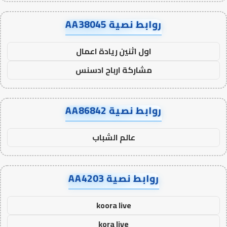
روابط نصية AA38045
اول اثنين ريادة اعمال
مشاركة ارباح ادسنس
روابط نصية AA86842
عالم الشباب
روابط نصية AA4203
koora live
kora live