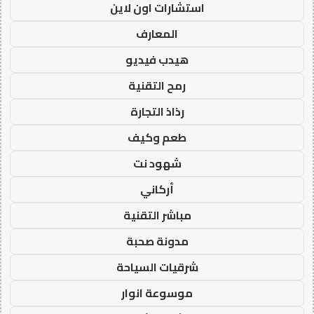
استشارات اون لاين
المعارف
هيدب فيديو
رمح التقنية
رذاذ التجارة
طعم وكيف
شهود نت
أركاني
مباشر التقنية
مدونة صحبة
شرقيات السياحة
موسوعة انوار