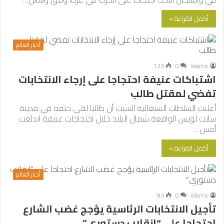
أكمل القراءة »
أخبار العالم
123
0
islamic
اشتباكات عنيفة احتجاجا على إرجاء الانتخابات
تفضي لمقتل طالب
أعلنت السلطات السنغالية السبت أن طالبا لقي حتفه في مدينة
سانت لويس الواقعة شمال البلاد خلال احتجاجات عنيفة اندلعت
أمس…
أكمل القراءة »
أخبار العالم
93
0
islamic
تأجيل الانتخابات الرئاسية يؤجج غضب الشارع
احتجاجا على “انقلاب دستوري”