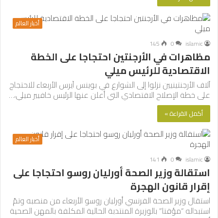
أخبار العالم
145
0
islamic
مظاهرات في الأرجنتين احتجاجا على الخطة
الاقتصادية للرئيس ميلي
آلاف الأرجنتينيين نزلوا إلى الشوارع في بوينس آيرس الأربعاء للاحتجاج
على خطة الإصلاح الاقتصادي التي أعلن عنها الرئيس خافيير ميلي،…
أكمل القراءة »
أخبار العالم
141
0
islamic
استقالة وزير الصحة أورليان روسو احتجاجا على
إقرار قانون الهجرة
استقال وزير الصحة الفرنسي أورليان روسو الأربعاء من منصبه وتمّ
استبداله “مؤقتا” بالوزيرة المنتدبة الحالية المكلفة بالمهن الصحية