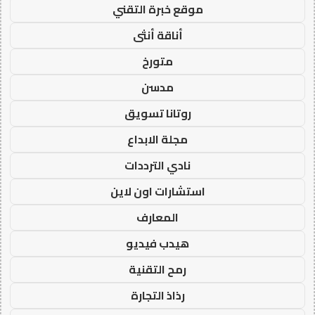
موقع خبرة التقني
أناقة أنثى
متورخ
مدسن
روتانا تسويق
مجلة الابداع
نادي الترددات
استشارات اون لاين
المعارف
هيدب فيديو
رمح التقنية
رذاذ التجارة