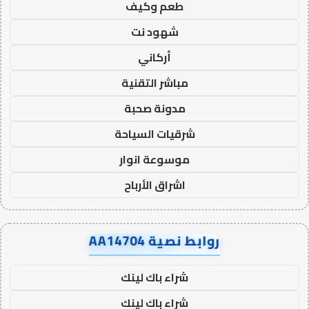
طعم وكيف
شهود نت
أركاني
مباشر التقنية
مدونة صحبة
شرقيات السياحة
موسوعة انوار
اشراق الأرباح
روابط نصية AA14704
شراء باك لينك
شراء باك لينك