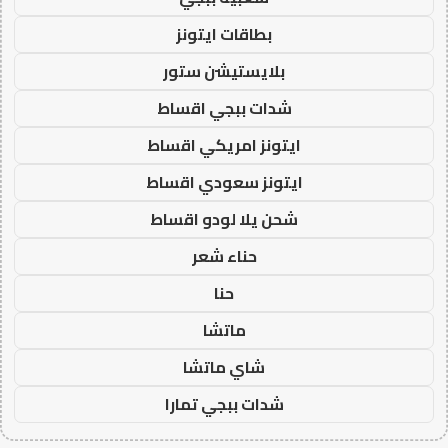
بطاقات ايتونز
بلايستيشن ستور
شدات ببجي اقساط
ايتونز امريكي اقساط
ايتونز سعودي اقساط
شحن يلا لودو اقساط
حناء شعر
حنا
ماتشا
شاي ماتشا
شدات ببجي تمارا