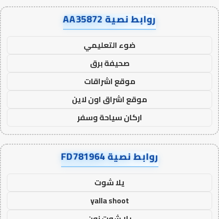
روابط نصية AA35872
ضوء التعليمي
صحيفة برق
موقع اشراقات
موقع اشراق اون لاين
اركان سياحة وسفر
روابط نصية FD781964
يلا شوت
yalla shoot
يلا شوت زون