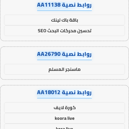
روابط نصية AA11138
باقة باك لينك
تحسين محركات البحث SEO
روابط نصية AA26790
ماسنجر المسلم
روابط نصية AA18012
كورة لايف
koora live
kora live