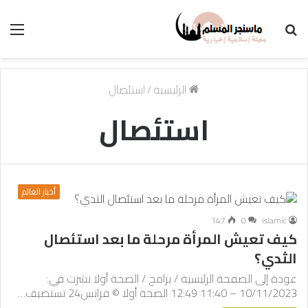
بحث
الق
عن
الرئيسية
/
استئصال
استئصال
أخبار العالم
147
0
islamic
كيف تعيش المرأة مرحلة ما بعد استئصال
الثدي؟
عودة إلى الصفحة الرئيسية / برامج / الصحة أولا نشرت في:
10/11/2023 – 11:40 12:49 الصحة أولا © فرانس24 تستضيف…