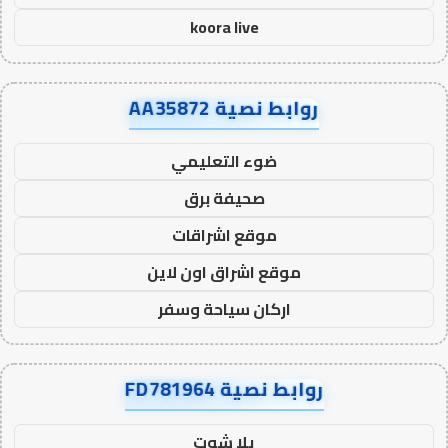
koora live
روابط نصية AA35872
ضوء التعليمي
صحيفة برق
موقع اشراقات
موقع اشراق اون لاين
اركان سياحة وسفر
روابط نصية FD781964
يلا شوت