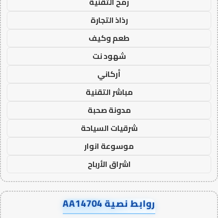
رمح التقنية
رذاذ التجارة
طعم وكيف
شهود نت
أركاني
مباشر التقنية
مدونة صحبة
شرقيات السياحة
موسوعة انوار
اشراق الأرباح
روابط نصية AA14704