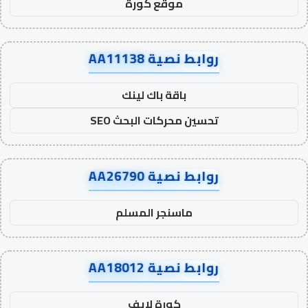
موقع كورة
روابط نصية AA11138
باقة باك لينك
تحسين محركات البحث SEO
روابط نصية AA26790
ماسنجر المسلم
روابط نصية AA18012
كورة لايف