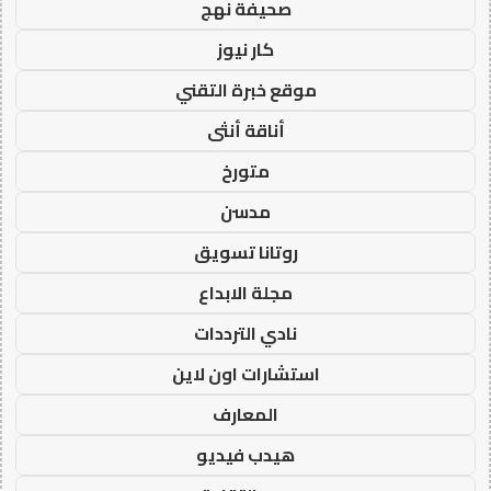
صحيفة نهج
كار نيوز
موقع خبرة التقني
أناقة أنثى
متورخ
مدسن
روتانا تسويق
مجلة الابداع
نادي الترددات
استشارات اون لاين
المعارف
هيدب فيديو