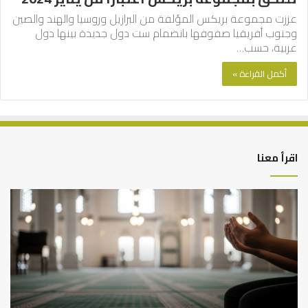
عززت مجموعة بريكس المؤلفة من البرازيل وروسيا والهند والصين
وجنوب أفريقيا صفوفها بانضمام ست دول جديدة بينها دول
عربية، حسب…
أكمل القراءة »
اقرأ معنا
أهم
الع
أسباب
الع
عدم
بين
استجابة
الإ
الدعاء
ما
وال
بن
سع