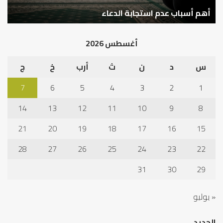
نم
ا
في
أهم أسباب عدم استجابة الدعاء
ف
أد
الخ
أغسطس 2026
س
د
ن
ث
أرب
خ
ج
7
6
5
4
3
2
1
14
13
12
11
10
9
8
21
20
19
18
17
16
15
28
27
26
25
24
23
22
31
30
29
« يوليو
الجديد