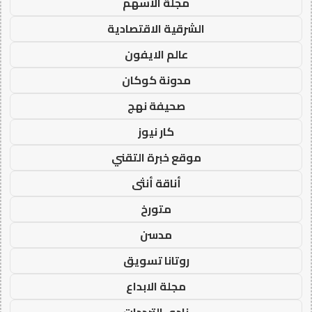
مجلة الاسهم
الشرقية الاقتصادية
عالم الايفون
مدونة كوكان
صحيفة نهج
كار نيوز
موقع خبرة التقني
أناقة أنثى
متورخ
مدسن
روتانا تسويق
مجلة الابداع