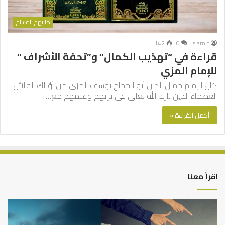
ما يهم المسلم
142
0
islamic
قراءة في “تهذيب الكمال” و”تحفة الأشراف ”
للإمام المزي
كان الإمام جمال الدين أبو الحجاج يوسف المزي من أؤلئك القلائل
العظماء الذين بارك الله تعالى في تراثهم وعلمهم مع…
أكمل القراءة »
اقرأ معنا
التوازن
كي
بين
تش