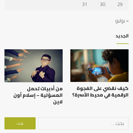
31
30
29
« يوليو
الجديد
كيف نقضي على الفجوة
من أدبيات تحمل
الرقمية في محيط الأسرة؟
المسؤلية – إسلام أون
لاين
البحث
عن: