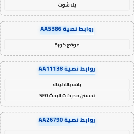
يلا شوت
روابط نصية AA5386
موقع كورة
روابط نصية AA11138
باقة باك لينك
تحسين محركات البحث SEO
روابط نصية AA26790