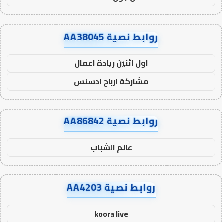
روابط نصية AA38045
اول اثنين ريادة اعمال
مشاركة ارباح ادسنس
روابط نصية AA86842
عالم الشباب
روابط نصية AA4203
koora live