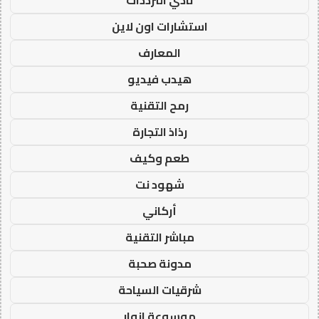
نادي الترددات
استشارات اون لاين
المعارف
هيدب فيديو
رمح التقنية
رذاذ التجارة
طعم وكيف
شهود نت
أركاني
مباشر التقنية
مدونة صحبة
شرقيات السياحة
موسوعة انوار