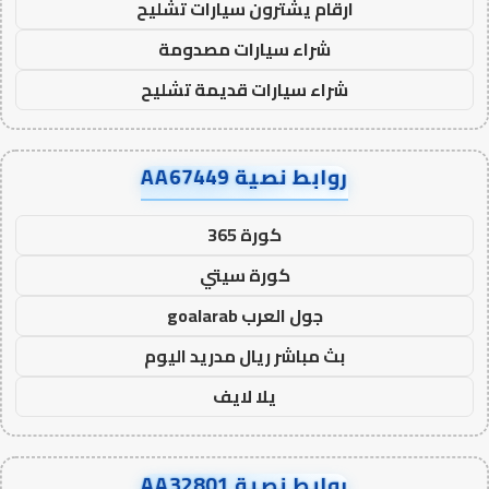
ارقام يشترون سيارات تشليح
شراء سيارات مصدومة
شراء سيارات قديمة تشليح
روابط نصية AA67449
كورة 365
كورة سيتي
جول العرب goalarab
بث مباشر ريال مدريد اليوم
يلا لايف
روابط نصية AA32801