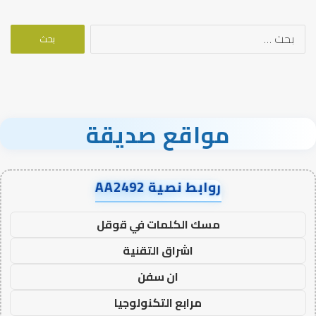
البحث
عن:
مواقع صديقة
روابط نصية AA2492
مسك الكلمات في قوقل
اشراق التقنية
ان سفن
مرابع التكنولوجيا