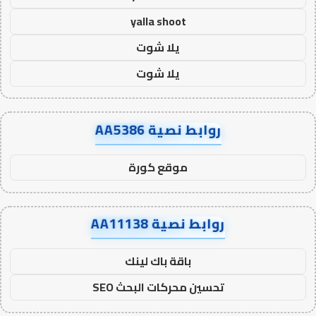
yalla shoot
يلا شوت
يلا شوت
روابط نصية AA5386
موقع كورة
روابط نصية AA11138
باقة باك لينك
تحسين محركات البحث SEO