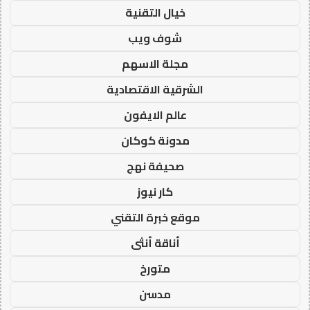
خيال التقنية
شوف ويب
مجلة الاسهم
الشرقية الاقتصادية
عالم الايفون
مدونة كوكان
صحيفة نهج
كار نيوز
موقع خبرة التقني
أناقة أنثى
متورخ
مدسن