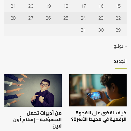
21
20
19
18
17
16
15
28
27
26
25
24
23
22
31
30
29
« يوليو
الجديد
كيف نقضي على الفجوة
من أدبيات تحمل
الرقمية في محيط الأسرة؟
المسؤلية – إسلام أون
لاين