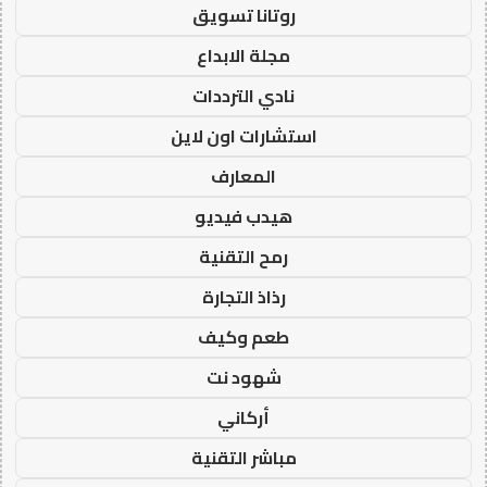
روتانا تسويق
مجلة الابداع
نادي الترددات
استشارات اون لاين
المعارف
هيدب فيديو
رمح التقنية
رذاذ التجارة
طعم وكيف
شهود نت
أركاني
مباشر التقنية