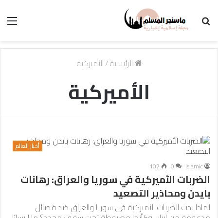
بحث
الق
عن
الرئيسية
/
الأميركية
الأميركية
أخبار العالم
107
0
islamic
الضربات الأميركية في سوريا والعراق: رهانات
بايدن ومحاذير التصعيد
لماذا بدت الضربات الأميركية في سوريا والعراق ضد فصائل
مدعومة من إيران وكأنها مضبوطة تحت سقف محدد؟ ما الرسائل