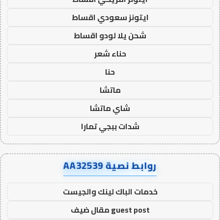
ايتونز سعودي اقساط
شحن يلا لودو اقساط
حناء شعر
حنا
ماتشا
شاي ماتشا
شدات ببجي تمارا
روابط نصية AA32539
خدمات الباك لينك والجيست
guest post مقال ضيف