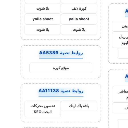
كورة لايف
يلا شوت
yalla shoot
yalla shoot
يتي
يلا شوت
يلا شوت
 ريال
ليوم
روابط نصية AA5386
موقع كورة
روابط نصية AA11138
مباشر
م
باقة باك لينك
تحسين محركات
يف
البحث SEO