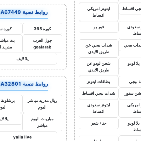
جي اقساط
ايتونز امريكي
روابط نصية AA67449
اقساط
ز سعودي
فور يو
كورة 365
كورة س
ساط
جول العرب
بث مباشر
ات ببجي
شدات ببجي عن
goalarab
مدريد ا
طريق الايدي
يلا لايف
لا لودو
شحن لودو عن
طريق الايدي
ة ببجي
بطاقات ايتونز
روابط نصية AA32801
يشن ستور
شدات ببجي اقساط
ريال مدريد مباشر
برشلونة 
 امريكي
ايتونز سعودي
اليوم
اليو
ساط
اقساط
مباريات اليوم
يلا لا
لا لودو
حناء شعر
مباشر
ساط
yalla live