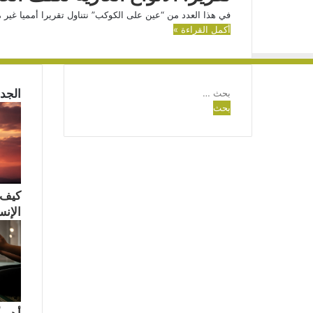
في هذا العدد من “عين على الكوكب” نتناول تقريرا أمميا غير مس
أكمل القراءة »
البحث
الجدي
عن:
كيف 
الإن