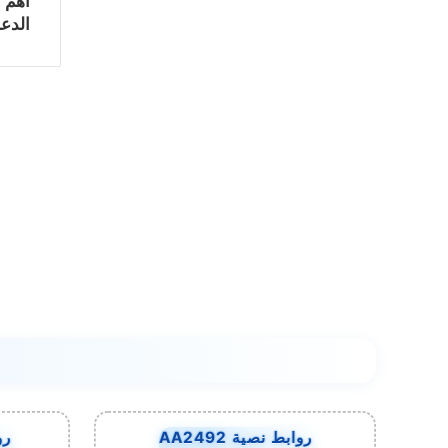
أهم 
الدعا
روابط نصية AA2492
روا