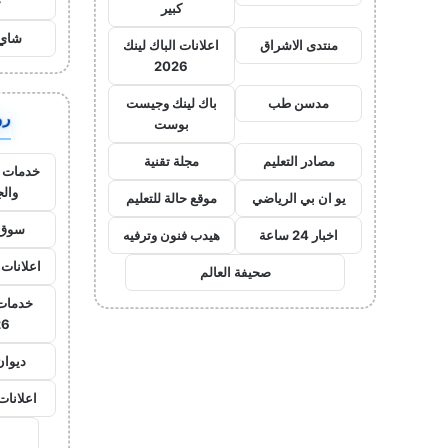
ح
كبير
شاي 
منتدى الاشراق
اعلانات الباك لينك
2026
مدسن طب
باك لينك وجيست
روا
بوست
مصادر التعليم
مجلة تقنية
خدمات ا
وال
يو ان بي الرياضي
موقع حالة للتعليم
سوق 
اخبار 24 ساعة
هيدب فنون وترفيه
اعلانات 
صحيفة العالم
خدمات 
26
ديوان
اعلانات