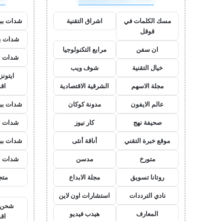
مسك الكلمات في
اشراق التقنية
شدات بب
قوقل
شدات بب
ان سفن
مرابع التكنولوجيا
شدات ب
خيال التقنية
شوف ويب
ايتون
مجلة الاسهم
الشرقية الاقتصادية
اق
عالم الايفون
مدونة كوكان
شدات بب
صحيفة نهج
كار نيوز
شدات ب
موقع خبرة التقني
أناقة أنثى
شدات بب
متورخ
مدسن
شدات ب
روتانا تسويق
مجلة الابداع
متجر
نادي الترددات
استشارات اون لاين
شحن ي
المعارف
هيدب فيديو
اق