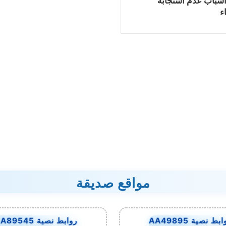
أسباب عدم استجابة
ء
مواقع صديقة
بط نصية AA49895
روابط نصية AA89545