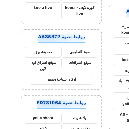
كورة لايف - koora
koora live
live
ار -
koo
روابط نصية AA35872
وت
ضوء التعليمي
صحيفة برق
koo
موقع اشراقات
موقع اشراق اون
لاين
وت
اركان سياحة وسفر
Yalla Live - يلا
ة -
روابط نصية FD781964
yal
اس جول - AS
يلا شوت
yalla shoot
G
يلا شوت زون
يلا لايف