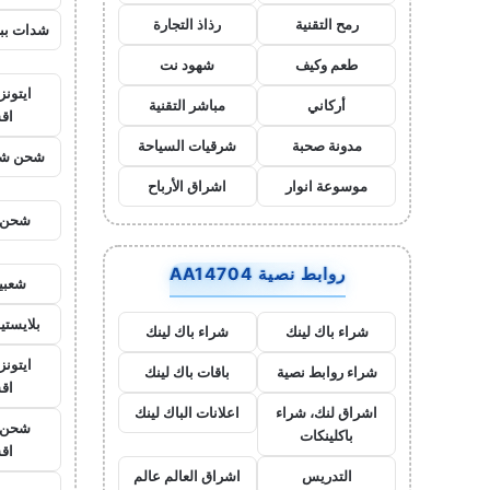
رمح التقنية
رذاذ التجارة
شدات بب
طعم وكيف
شهود نت
ايتون
أركاني
مباشر التقنية
اق
مدونة صحبة
شرقيات السياحة
شحن شد
موسوعة انوار
اشراق الأرباح
شحن ي
روابط نصية AA14704
شعبي
بلايست
شراء باك لينك
شراء باك لينك
ايتونز
شراء روابط نصية
باقات باك لينك
اق
اشراق لنك، شراء
اعلانات الباك لينك
شحن ي
باكلينكات
اق
التدريس
اشراق العالم عالم