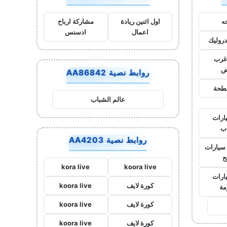
ه
اول اثنين ريادة
مشاركة ارباح
اعمال
ادسنس
روليك
غرب
ض
روابط نصية AA86842
طحة
عالم الشباب
ارات
ب
روابط نصية AA4203
سيارات
ح
kora live
koora live
ارات
كورة لايف
koora live
مة
كورة لايف
koora live
كورة لايف
koora live