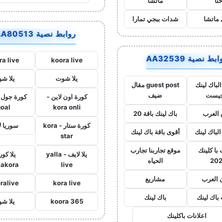
نا
ماتشا
ماتشا
شدات ببجي تمارا
روابط نصية AA80513
بط نصية AA32539
ra live
koora live
يلا شوت
يلا ش
لباك لينك
guest post مقال
جيست
ضيف
كورة اون لاين -
goal
kora onli
العرب
باك لينك باقة 20
كورة ستار - kora
سوريا ل
الباك لينك
أقوى باقة باك لينك
star
با كلينك
موقع تجاربنا تجارب
يلا لايف - yalla
يلا كور
20
الحياه
lakora
live
 العرب
مشاريع
ralive
kora live
 باك لينك
باك لينك
koora 365
يلا ش
اعلانات باكلينك