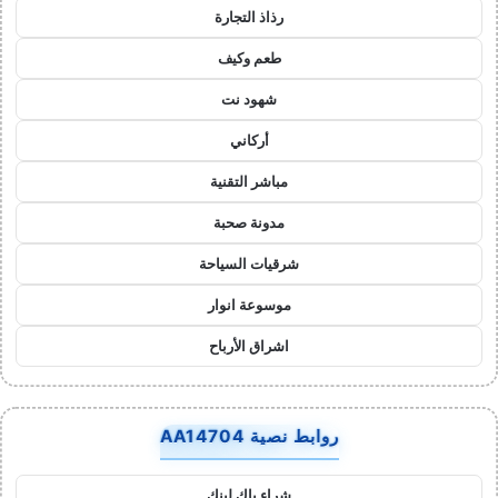
رذاذ التجارة
طعم وكيف
شهود نت
أركاني
مباشر التقنية
مدونة صحبة
شرقيات السياحة
موسوعة انوار
اشراق الأرباح
روابط نصية AA14704
شراء باك لينك