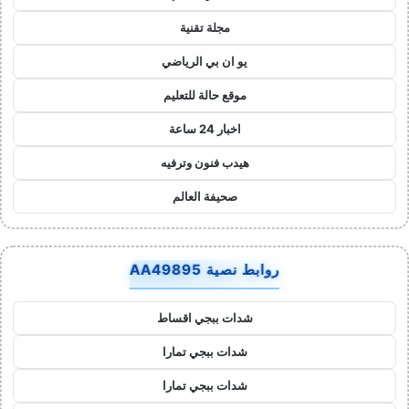
مجلة تقنية
يو ان بي الرياضي
موقع حالة للتعليم
اخبار 24 ساعة
هيدب فنون وترفيه
صحيفة العالم
روابط نصية AA49895
شدات ببجي اقساط
شدات ببجي تمارا
شدات ببجي تمارا