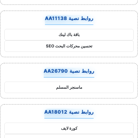
روابط نصية AA11138
باقة باك لينك
تحسين محركات البحث SEO
روابط نصية AA26790
ماسنجر المسلم
روابط نصية AA18012
كورة لايف