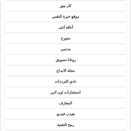
كار نيوز
موقع خبرة التقني
أناقة أنثى
متورخ
مدسن
روتانا تسويق
مجلة الابداع
نادي الترددات
استشارات اون لاين
المعارف
هيدب فيديو
رمح التقنية