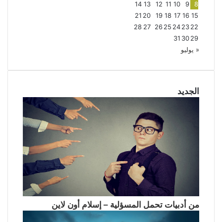
14
13
12
11
10
9
8
الخلاف
21
20
19
18
17
16
15
28
27
26
25
24
23
22
31
30
29
« يوليو
الجديد
من أدبيات تحمل المسؤلية – إسلام أون لاين