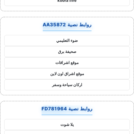
koora live
روابط نصية AA35872
ضوء التعليمي
صحيفة برق
موقع اشراقات
موقع اشراق اون لاين
اركان سياحة وسفر
روابط نصية FD781964
يلا شوت