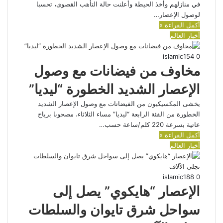
في منازلهم وأخذ الحيطة وأعلنت حالة التأهب القصوى، تحسبا
لوصول الإعصار…
أكمل القراءة »
أخبار العالم
islamic
154
0
مخاوف من فيضانات مع وصول
الإعصار الشديد الخطورة “ليديا”
يخشى المكسيكيون من الفيضانات مع وصول الإعصار الشديد
الخطورة من الفئة الرابعة “ليديا” مساء الثلاثاء، مصحوبا برياح
عاتية بسرعة 220 كلم/ساعة حسب…
أكمل القراءة »
أخبار العالم
islamic
188
0
الإعصار “هايكوي” يصل إلى
سواحل شرق تايوان والسلطات