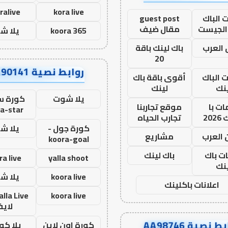
ralive
kora live
 الباك
guest post
الجيست
مقال ضيف
koora 365
يلا ش
العرب
باك لينك باقة
20
روابط نصية AA90141
ت الباك
أقوى باقة باك
نك
لينك
يلا شوت
كورة ست
ت با
موقع تجاربنا
a-star
20
تجارب الحياه
كورة جول -
يلا ش
 العرب
مشاريع
koora-goal
ات باك
باك لينك
ra live
yalla shoot
نك
koora live
يلا ش
اعلانات باكلينك
koora live
لاي
ط نصية AA98746
كورة اون لاين
يلا كور