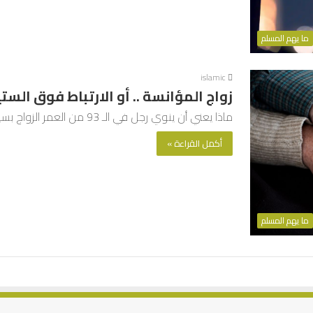
ما يهم المسلم
islamic
زواج المؤانسة .. أو الارتباط فوق الست
ماذا يعني أن ينوي رجل في الـ 93 من العمر الزواج بسيدة يعرفها منذ طفولته تبلغ من العمر 92 سنة،…
أكمل القراءة »
ما يهم المسلم