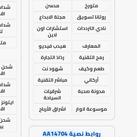
متورخ
مدسن
شدات
اق
روتانا تسويق
مجلة الابداع
شدات
نادي الترددات
استشارات اون
تا
لاين
متجر
المعارف
هيدب فيديو
رمح التقنية
رذاذ التجارة
شحن يل
طعم وكيف
شهود نت
اق
أركاني
مباشر التقنية
شدات
اق
مدونة صحبة
شرقيات
السياحة
ايتونز
اق
موسوعة انوار
اشراق الأرباح
شحن 
بب
روابط نصية AA14704