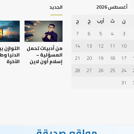
أغسطس 2026
الجديد
ن
ث
أرب
خ
ج
أهم
أسباب
7
6
5
4
3
عدم
استجابة
14
13
12
11
10
من أدبيات تحمل
التوازن ب
الدعاء
المسؤلية –
الدنيا وط
21
20
19
18
17
إسلام أون لاين
الآخرة
28
27
26
25
24
 العبادات شخصية
أهم أسباب عدم استجابة
الدعاء
31
مواقع صديقة