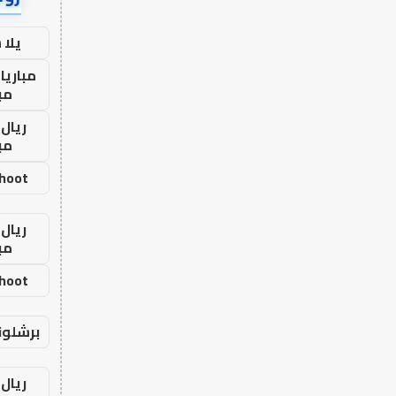
يلا
مباريا
مب
ريال 
مب
shoot
ريال 
مب
shoot
برشلون
ريال 