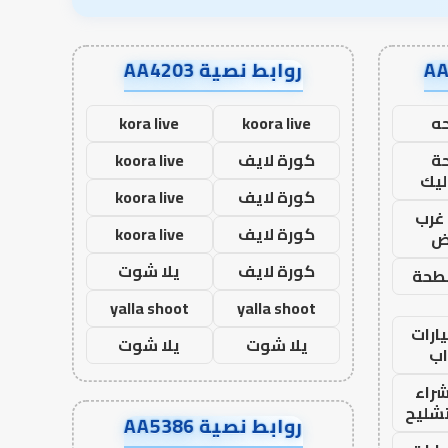
روابط نصية AA4203
ه
koora live
kora live
ة
كورة لايف
koora live
ليك
كورة لايف
koora live
غرب
كورة لايف
koora live
اض
كورة لايف
يلا شوت
طحة
yalla shoot
yalla shoot
ارات
يلا شوت
يلا شوت
ب
راء
تشليح
روابط نصية AA5386