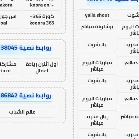
lakora
- koora onl
 شوت
yalla shoot
كورة 365 -
oal
kooora 365
ت اليوم
برشلونة مباشر
اشر
مدريد
يلا شوت
روابط نصية AA38045
اشر
yalla 
مباريات اليوم
اول اثنين ريادة
مشاركة 
مباشر
اعمال
ادسن
مدريد
يلا شوت
اشر
روابط نصية AA86842
yalla 
مباريات اليوم
مباشر
عالم الشباب
ة مباشر
ريال مدريد
مباشر
مدريد
يلا شوت