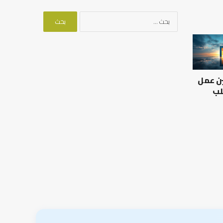
البحث
عن:
العلاقة
من
العلمية
أدبيات
بين
تحمل
الإمام
المسؤلية
ين عمل
مالك
–
والليث
إسلام
لب
بن
أون
العلاقة العلمية بين الإمام
سعد:
لاين
مالك والليث بن سعد: نموذج
من أدبيات تحمل المس
نموذج
في أدب الخلاف
إسلام أون لاين
في
أدب
الخلاف