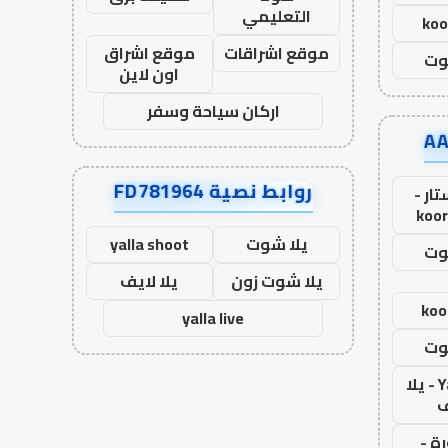
التعليمي
koo
موقع اشراقات
موقع اشراق
وت
اون لاين
اركان سياحة وسفر
روابط نصية FD781964
ار -
koor
يلا شوت
yalla shoot
وت
يلا شوت زون
يلا لايف
koo
yalla live
وت
Yalla Live - يلا
ف
ة -