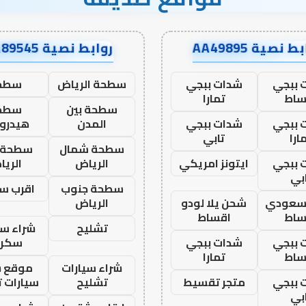
ط نصية AA49895
روابط نصية AA89545
 ببجي
شدات ببجي
سطحة الرياض
سطح
ساط
تمارا
سطحة بين
سطح
 ببجي
شدات ببجي
المدن
هيدرو
ارا
تابي
سطحة شمال
سطحة 
 ببجي
ايتونز امريكي
الرياض
الري
بي
سطحة جنوب
اقرب س
 سعودي
شحن يلا لودو
الرياض
ساط
اقساط
تشليح
شراء سي
 ببجي
شدات ببجي
سكرا
ساط
تمارا
شراء سيارات
موقع ش
 ببجي
متجر تقسيط
تشليح
سيارات 
بي