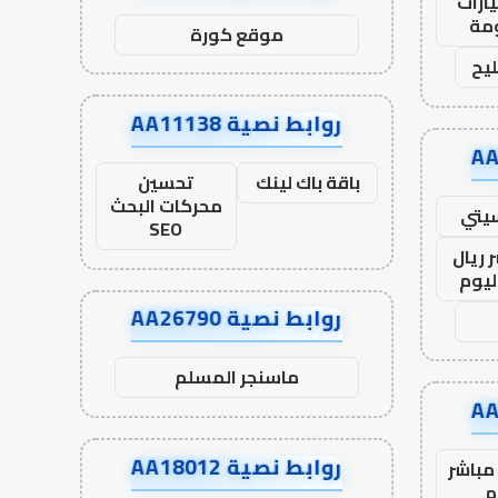
ارات
مة
موقع كورة
يح
روابط نصية AA11138
باقة باك لينك
تحسين
محركات البحث
يتي
SEO
 ريال
ليوم
روابط نصية AA26790
ماسنجر المسلم
روابط نصية AA18012
مباشر
م