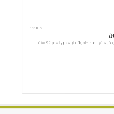
108
0
ين