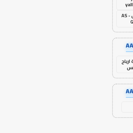
yal
اس جول - AS
G
ارباح
س