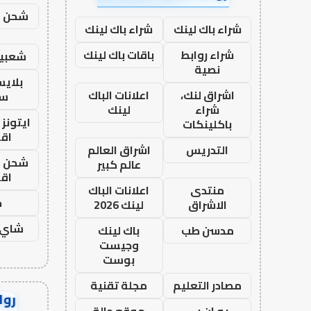
شحن يل
شراء باك لينك
شراء باك لينك
شراء روابط
باقات باك لينك
شعبية
نصية
بلاي
اشراق لنك،
اعلانات الباك
ست
شراء
لينك
ايتونز
باكلينكات
اق
التدريس
اشراق العالم
شحن يل
عالم كبير
اق
منتدى
اعلانات الباك
ح
الاشراق
لينك 2026
شاي 
مدسن طب
باك لينك
وجيست
بوست
مصادر التعليم
مجلة تقنية
رواب
يو ان بي
موقع حالة