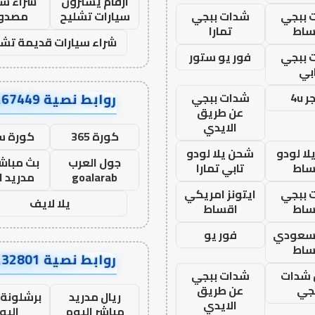
ارقام يشترون
شراء سي
 ببجي
شدات ببجي
سيارات تشليح
مصدو
ساط
تمارا
شراء سيارات قديمة تشل
 ببجي
فور يو ستور
بي
روابط نصية AA67449
 4u
شدات ببجي
عن طريق
الايدي
كورة 365
كورة س
ا لودو
شحن يلا لودو
جول العرب
بث مباشر
ساط
تابي تمارا
goalarab
مدريد ا
 ببجي
ايتونز امريكي
يلا لايف
ساط
اقساط
 سعودي
فور يو
ساط
روابط نصية AA32801
شدات
شدات ببجي
جي
عن طريق
ريال مدريد
برشلونة 
الايدي
مباشر اليوم
اليو