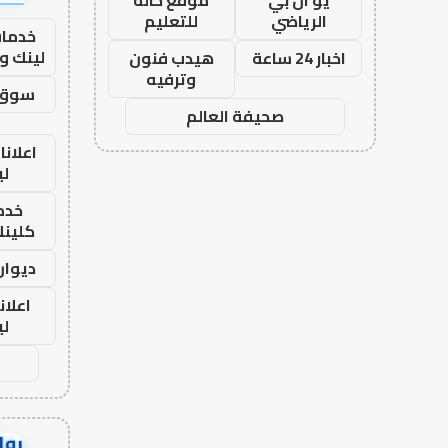
الرياضي
للتعليم
خدمات
لينك و
اخبار 24 ساعة
هيدب فنون
وترفيه
سوق 
صحيفة العالم
اعلانا
لي
خدما
كلينك 26
ديوان
اعلان
لي
رواب