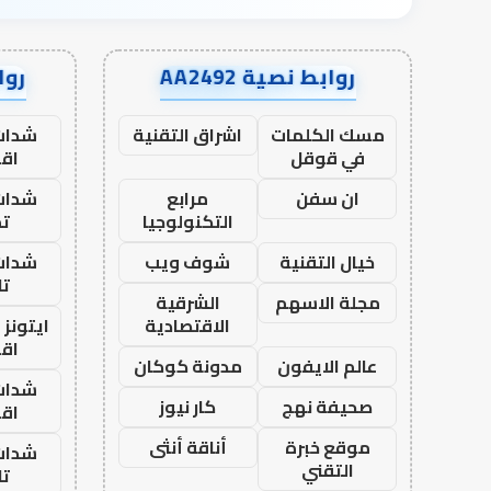
روابط نصية AA2492
رواب
مسك الكلمات
اشراق التقنية
شدات
في قوقل
اق
ان سفن
مرابع
شدات
التكنولوجيا
تم
خيال التقنية
شوف ويب
شدات
تا
مجلة الاسهم
الشرقية
الاقتصادية
ايتونز
اق
عالم الايفون
مدونة كوكان
شدات
صحيفة نهج
كار نيوز
اق
موقع خبرة
أناقة أنثى
شدات
التقني
تا