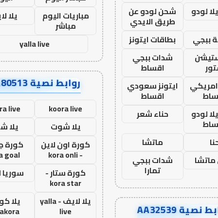
ا لودو
شحن لودو عن
مباريات اليوم
يلا لا
طريق الايدي
مباشر
 ببجي
بطاقات ايتونز
yalla live
ستيشن
شدات ببجي
ور
اقساط
روابط نصية AA80513
 امريكي
ايتونز سعودي
ساط
اقساط
ra live
koora live
ا لودو
حناء شعر
ساط
يلا شوت
يلا ش
نا
ماتشا
كورة اون لاين
كورة ج
a goal
- kora onli
ماتشا
شدات ببجي
تمارا
كورة ستار -
سوريا 
kora star
يلا لايف - yalla
يلا كور
ط نصية AA32539
lakora
live