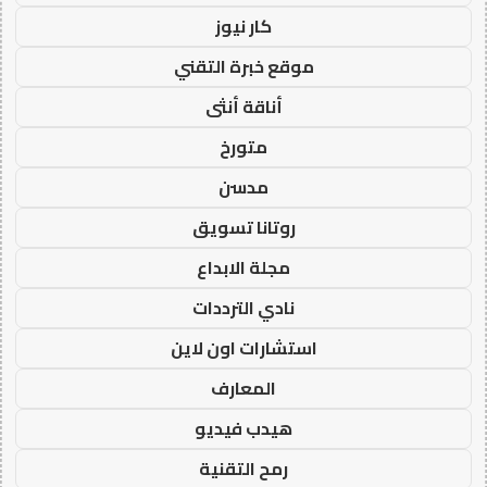
كار نيوز
موقع خبرة التقني
أناقة أنثى
متورخ
مدسن
روتانا تسويق
مجلة الابداع
نادي الترددات
استشارات اون لاين
المعارف
هيدب فيديو
رمح التقنية