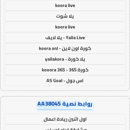
koora live
يلا شوت
koora live
Yalla Live - يلا لايف
كورة اون لاين - koora onl
يلا كورة - yallakora
كورة 365 - kooora 365
اس جول - AS Goal
روابط نصية AA38045
اول اثنين ريادة اعمال
مشاركة ارباح ادسنس