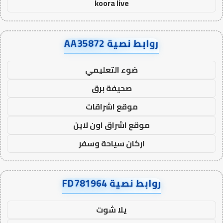
koora live
روابط نصية AA35872
ضوء التعليمي
صحيفة برق
موقع اشراقات
موقع اشراق اون لاين
اركان سياحة وسفر
روابط نصية FD781964
يلا شوت