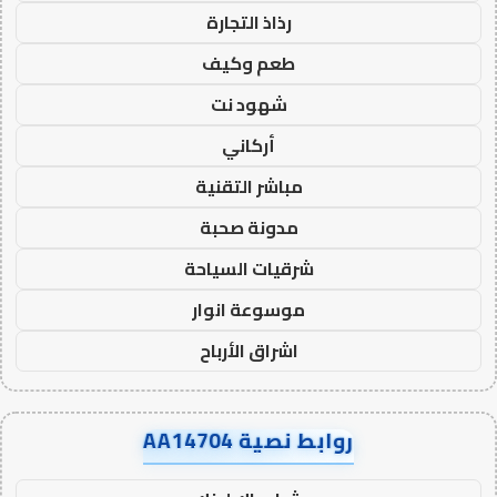
رذاذ التجارة
طعم وكيف
شهود نت
أركاني
مباشر التقنية
مدونة صحبة
شرقيات السياحة
موسوعة انوار
اشراق الأرباح
روابط نصية AA14704