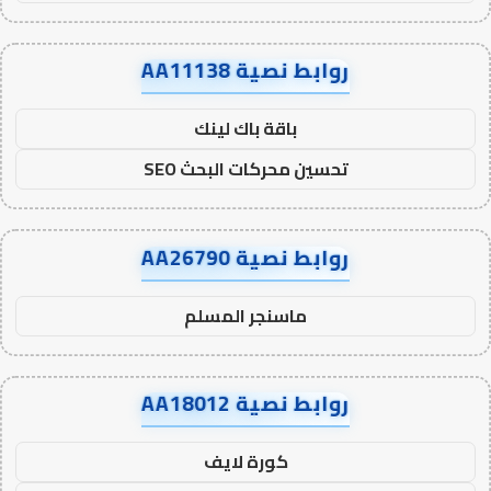
روابط نصية AA11138
باقة باك لينك
تحسين محركات البحث SEO
روابط نصية AA26790
ماسنجر المسلم
روابط نصية AA18012
كورة لايف