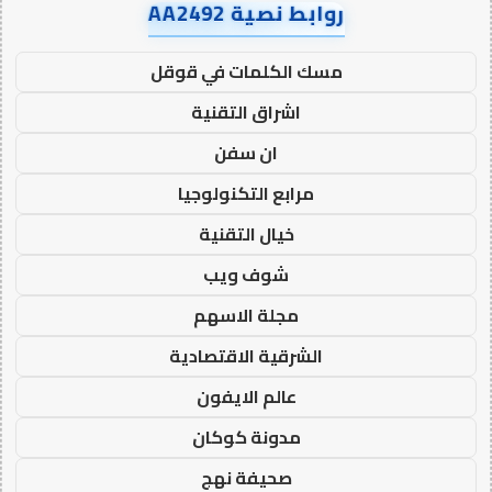
روابط نصية AA2492
مسك الكلمات في قوقل
اشراق التقنية
ان سفن
مرابع التكنولوجيا
خيال التقنية
شوف ويب
مجلة الاسهم
الشرقية الاقتصادية
عالم الايفون
مدونة كوكان
صحيفة نهج