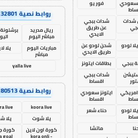
 سعودي
فور يو
ساط
روابط نصية AA32801
شدات
شدات ببجي
جي
عن طريق
ريال مدريد
برشلونة 
الايدي
مباشر اليوم
اليو
ا لودو
شحن لودو عن
مباريات اليوم
يلا لا
طريق الايدي
مباشر
 ببجي
بطاقات ايتونز
yalla live
ستيشن
شدات ببجي
ور
اقساط
روابط نصية AA80513
 امريكي
ايتونز سعودي
ساط
اقساط
ra live
koora live
ا لودو
حناء شعر
ساط
يلا شوت
يلا ش
نا
ماتشا
كورة اون لاين
كورة ج
a goal
- kora onli