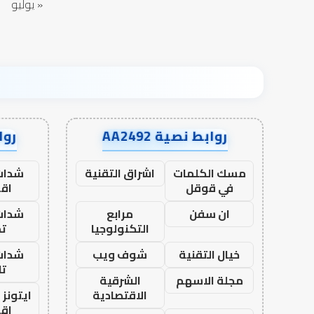
« يوليو
روابط نصية AA2492
رواب
مسك الكلمات
اشراق التقنية
شدات
في قوقل
اق
ان سفن
مرابع
شدات
التكنولوجيا
تم
خيال التقنية
شوف ويب
شدات
تا
مجلة الاسهم
الشرقية
الاقتصادية
ايتونز
اق