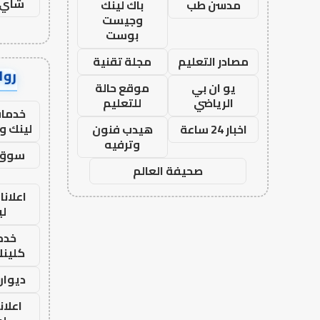
شاي 
مدسن طب
باك لينك
وجيست
بوست
مصادر التعليم
مجلة تقنية
رواب
يو ان بي
موقع حالة
الرياضي
للتعليم
خدمات
لينك و
اخبار 24 ساعة
هيدب فنون
وترفيه
سوق 
صحيفة العالم
اعلانا
لي
خدما
كلينك 26
ديوان
اعلان