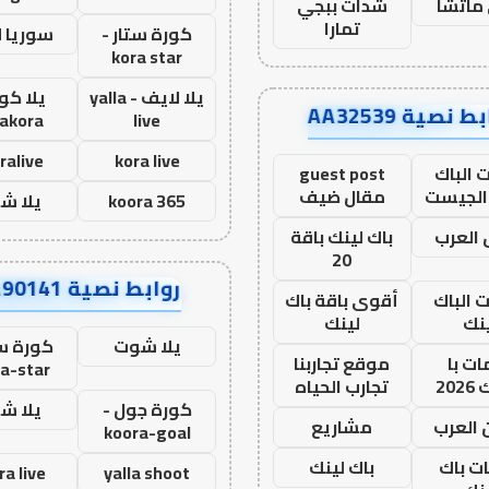
ماتشا
شدات ببجي
تمارا
كورة ستار -
سوريا 
kora star
يلا لايف - yalla
يلا كور
ط نصية AA32539
lakora
live
ralive
kora live
 الباك
guest post
الجيست
مقال ضيف
koora 365
يلا ش
العرب
باك لينك باقة
20
روابط نصية AA90141
ت الباك
أقوى باقة باك
نك
لينك
يلا شوت
كورة ست
ت با
موقع تجاربنا
a-star
20
تجارب الحياه
كورة جول -
يلا ش
 العرب
مشاريع
koora-goal
ات باك
باك لينك
ra live
yalla shoot