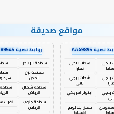
نجاح؟
مواقع صديقة
ط نصية AA49895
روابط نصية AA89545
 ببجي
شدات ببجي
سطحة الرياض
سطح
ساط
تمارا
سطحة بين
سطح
 ببجي
شدات ببجي
المدن
هيدرو
ارا
تابي
سطحة شمال
سطحة 
 ببجي
ايتونز امريكي
الرياض
الري
بي
سطحة جنوب
اقرب س
 سعودي
شحن يلا لودو
الرياض
ساط
اقساط