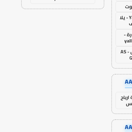
وت
Yalla Live - يلا
ف
ة -
yal
اس جول - AS
G
ارباح
س