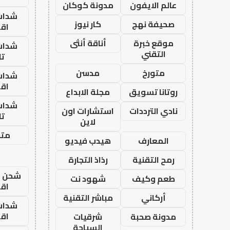
عالم الايفون
مدونة كوكان
شدات
صحيفة نهج
كار نيوز
اق
موقع خبرة
أناقة أنثى
شدات
التقني
تا
متورخ
مدسن
شدات
اق
روتانا تسويق
مجلة الابداع
شدات
نادي الترددات
استشارات اون
تا
لاين
متجر
المعارف
هيدب فيديو
رمح التقنية
رذاذ التجارة
شحن يل
طعم وكيف
شهود نت
اق
أركاني
مباشر التقنية
شدات
اق
مدونة صحبة
شرقيات
السياحة