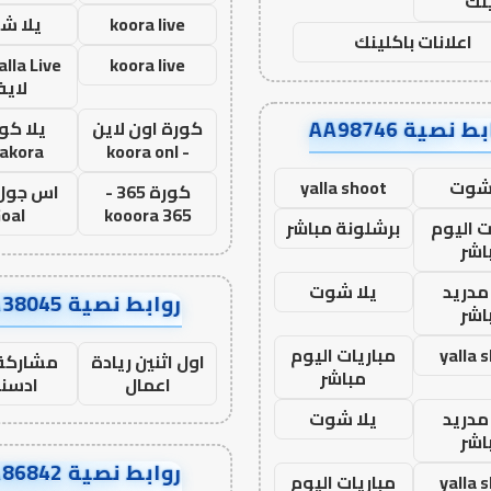
نك
koora live
يلا ش
اعلانات باكلينك
koora live
لاي
ط نصية AA98746
كورة اون لاين
يلا كور
lakora
- koora onl
 شوت
yalla shoot
كورة 365 -
oal
kooora 365
ت اليوم
برشلونة مباشر
اشر
مدريد
يلا شوت
روابط نصية AA38045
اشر
yalla 
مباريات اليوم
اول اثنين ريادة
مشاركة 
مباشر
اعمال
ادسن
مدريد
يلا شوت
اشر
روابط نصية AA86842
yalla 
مباريات اليوم