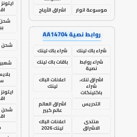
ايتونز
اق
موسوعة انوار
اشراق الأرباح
شحن 
بب
روابط نصية AA14704
شحن يل
شراء باك لينك
شراء باك لينك
شراء روابط
باقات باك لينك
شعبية
نصية
بلاي
اشراق لنك،
اعلانات الباك
ست
شراء
لينك
ايتونز
باكلينكات
اق
التدريس
اشراق العالم
شحن يل
عالم كبير
اق
منتدى
اعلانات الباك
ح
الاشراق
لينك 2026