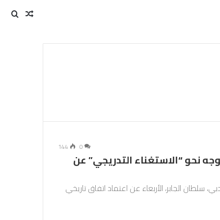
مقال
بحث
عن
عشوائي
144
0
توجه نحو “الاستغناء التدريجي” عن
مؤتمر الأمم المتحدة للمناخ كوب28 في دبي، سلطان الجابر، الأربعاء عن اعتماد اتفاق تاريخي