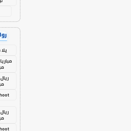
لي
رواب
يلا
مباريا
مب
ريال 
مب
shoot
ريال 
مب
shoot