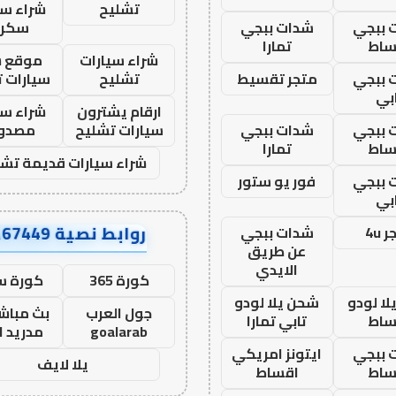
تشليح
شراء سي
 ببجي
شدات ببجي
سكرا
ساط
تمارا
شراء سيارات
موقع ش
 ببجي
متجر تقسيط
تشليح
سيارات 
بي
ارقام يشترون
شراء سي
 ببجي
شدات ببجي
سيارات تشليح
مصدو
ساط
تمارا
شراء سيارات قديمة تشل
 ببجي
فور يو ستور
بي
روابط نصية AA67449
 4u
شدات ببجي
عن طريق
الايدي
كورة 365
كورة س
ا لودو
شحن يلا لودو
جول العرب
بث مباشر
ساط
تابي تمارا
goalarab
مدريد ا
 ببجي
ايتونز امريكي
يلا لايف
ساط
اقساط