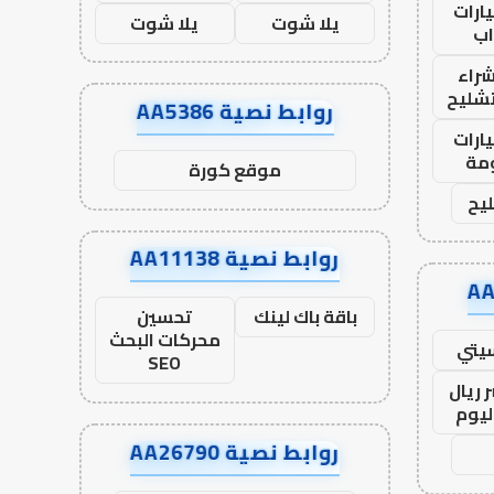
ارات
يلا شوت
يلا شوت
ب
راء
تشليح
روابط نصية AA5386
ارات
مة
موقع كورة
يح
روابط نصية AA11138
باقة باك لينك
تحسين
محركات البحث
يتي
SEO
 ريال
ليوم
روابط نصية AA26790