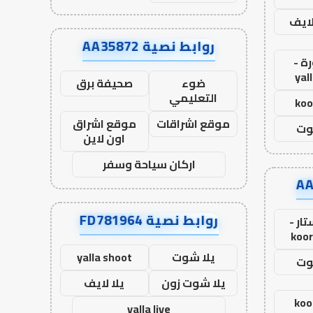
لايف
روابط نصية AA35872
ة -
yal
ضوء
صحيفة برق
التعليمي
koo
موقع اشراقات
موقع اشراق
وت
اون لاين
اركان سياحة وسفر
روابط نصية FD781964
ار -
koor
يلا شوت
yalla shoot
وت
يلا شوت زون
يلا لايف
koo
yalla live