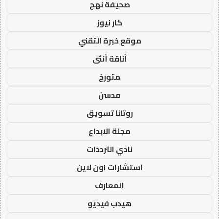
صحيفة نهج
كار نيوز
موقع خبرة التقني
أناقة أنثى
متورخ
مدسن
روتانا تسويق
مجلة الابداع
نادي الترددات
استشارات اون لاين
المعارف
هيدب فيديو