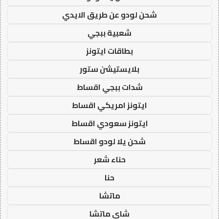
شحن لودو عن طريق الايدي
شعبية ببجي
بطاقات ايتونز
بلايستيشن ستور
شدات ببجي اقساط
ايتونز امريكي اقساط
ايتونز سعودي اقساط
شحن يلا لودو اقساط
حناء شعر
حنا
ماتشا
شاي ماتشا