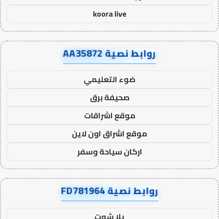
koora live
روابط نصية AA35872
ضوء التعليمي
صحيفة برق
موقع اشراقات
موقع اشراق اون لاين
اركان سياحة وسفر
روابط نصية FD781964
يلا شوت