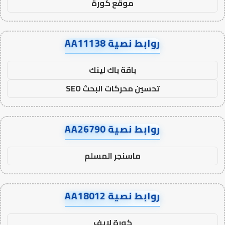
موقع كورة
روابط نصية AA11138
باقة باك لينك
تحسين محركات البحث SEO
روابط نصية AA26790
ماسنجر المسلم
روابط نصية AA18012
كورة لايف