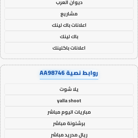
ديوان العرب
مشاريع
اعلانات باك لينك
باك لينك
اعلانات باكلينك
روابط نصية AA98746
يلا شوت
yalla shoot
مباريات اليوم مباشر
برشلونة مباشر
ريال مدريد مباشر