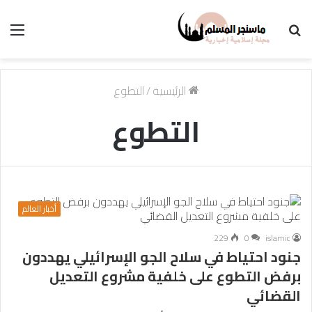
بحث
الق
عن
الرئيسية
/
التطوع
التطوع
أخبار العالم
229
0
islamic
جنود احتياط في سلاح الجو الإسرائيلي يهددون
برفض التطوع على خلفية مشروع التعديل
القضائي