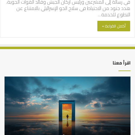
في رسالة إلى المشرعين ورئيس أركان الجيش وقائد القوات الجوية،
هدد جنود من الاحتياط في سلاح الجو الإسرائيلي بالامتناع عن
التطوع للخدمة…
أكمل القراءة »
اقرأ معنا
كيف
أه
تشكل
أسب
العبادات
عد
شخصية
است
الإنسان؟
الد