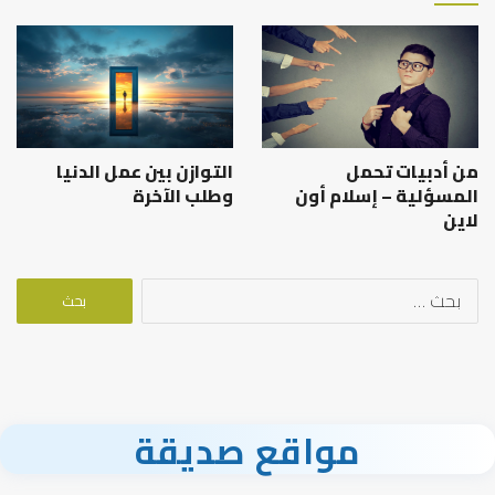
من أدبيات تحمل
التوازن بين عمل الدنيا
المسؤلية – إسلام أون
وطلب الآخرة
لاين
البحث
عن:
مواقع صديقة