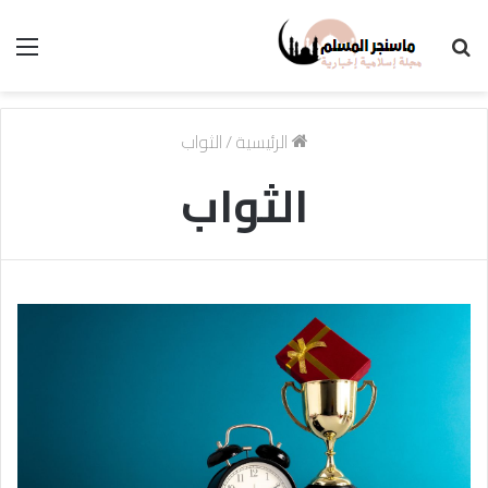
بحث
الق
عن
الرئيسية
/
الثواب
الثواب