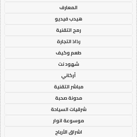
المعارف
هيدب فيديو
رمح التقنية
رذاذ التجارة
طعم وكيف
شهود نت
أركاني
مباشر التقنية
مدونة صحبة
شرقيات السياحة
موسوعة انوار
اشراق الأرباح