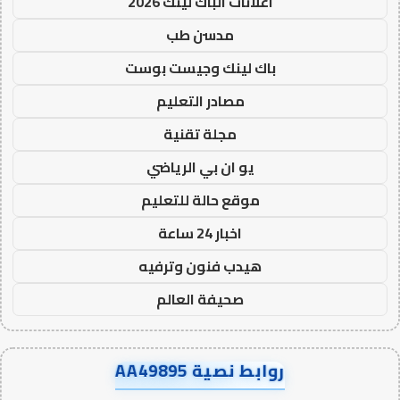
اعلانات الباك لينك 2026
مدسن طب
باك لينك وجيست بوست
مصادر التعليم
مجلة تقنية
يو ان بي الرياضي
موقع حالة للتعليم
اخبار 24 ساعة
هيدب فنون وترفيه
صحيفة العالم
روابط نصية AA49895