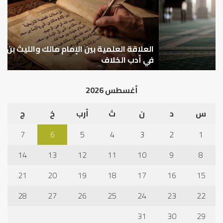
مالك
..
والليث
كي
بن
نتر
سعد:
خبر
نموذج
العلاقة العلمية بين الإمام مالك والليث بن سعد: نموذج
ما
ا
في
قب
في أدب الخلاف
ق
أدب
الم
الخلاف
إلى
أغسطس 2026
نجا
س
د
ن
ث
أرب
خ
ج
7
6
5
4
3
2
1
14
13
12
11
10
9
8
21
20
19
18
17
16
15
28
27
26
25
24
23
22
31
30
29