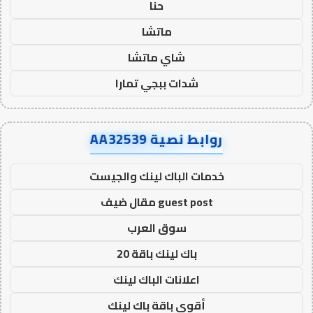
حنا
ماتشا
شاي ماتشا
شدات ببجي تمارا
روابط نصية AA32539
خدمات الباك لينك والجيست
guest post مقال ضيف
سوق العرب
باك لينك باقة 20
اعلانات الباك لينك
أقوى باقة باك لينك