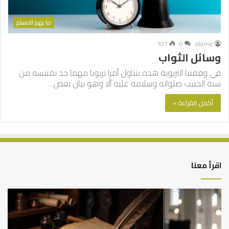
ما يهم المسلم
107
0
islamic
وسائل الثواب
في وقفتنا التربوية هذه نتناول أمرا تربويا مهما جد نقتبسه من
سنة الحبيب صلواته وسلامه عليه ألا وهو بيان بعض…
أكمل القراءة »
اقرأ معنا
العلاقة
الر
العلمية
الت
بين
وال
الإمام
الم