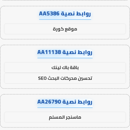
روابط نصية AA5386
موقع كورة
روابط نصية AA11138
باقة باك لينك
تحسين محركات البحث SEO
روابط نصية AA26790
ماسنجر المسلم