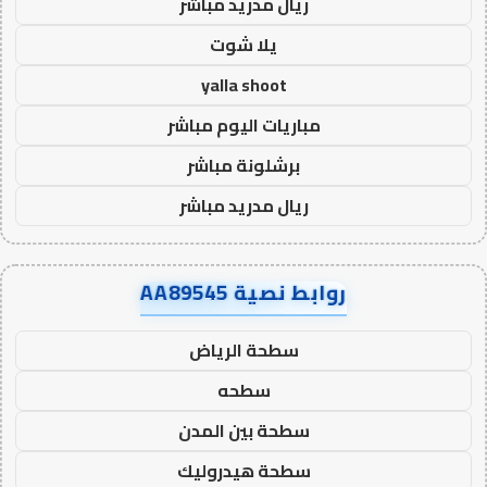
ريال مدريد مباشر
يلا شوت
yalla shoot
مباريات اليوم مباشر
برشلونة مباشر
ريال مدريد مباشر
روابط نصية AA89545
سطحة الرياض
سطحه
سطحة بين المدن
سطحة هيدروليك