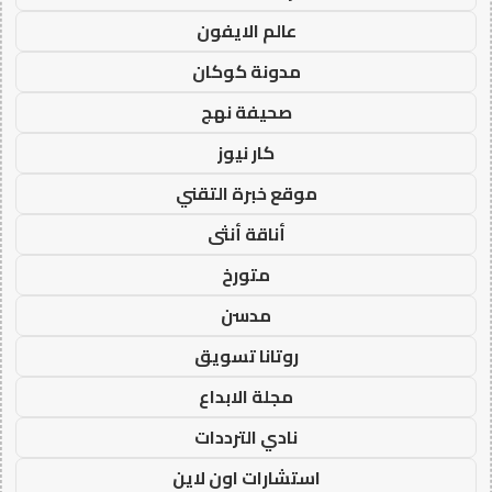
عالم الايفون
مدونة كوكان
صحيفة نهج
كار نيوز
موقع خبرة التقني
أناقة أنثى
متورخ
مدسن
روتانا تسويق
مجلة الابداع
نادي الترددات
استشارات اون لاين