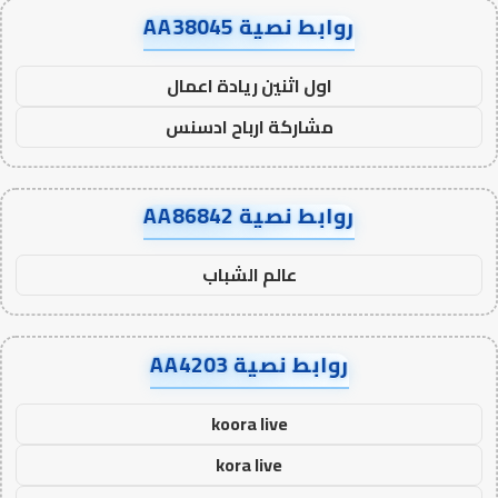
روابط نصية AA38045
اول اثنين ريادة اعمال
مشاركة ارباح ادسنس
روابط نصية AA86842
عالم الشباب
روابط نصية AA4203
koora live
kora live