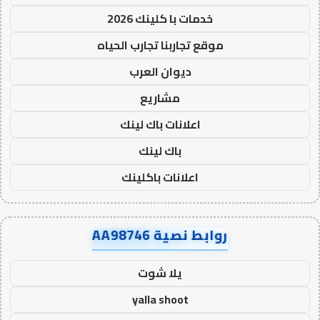
خدمات با كلينك 2026
موقع تجاربنا تجارب الحياه
ديوان العرب
مشاريع
اعلانات باك لينك
باك لينك
اعلانات باكلينك
روابط نصية AA98746
يلا شوت
yalla shoot