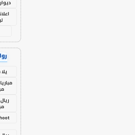
ديوان
اعلان
لي
رواب
يلا
مباريا
مب
ريال 
مب
shoot
ريال 