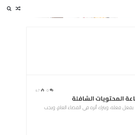
مقال
بحث
عن
عشوائي
47
0
ة المحتويات السَّافلة
دة يفعل فعله، ويترك أثره في الفضاء العام، ويجب