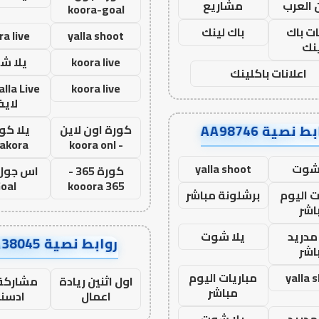
 العرب
مشاريع
koora-goal
ات باك
باك لينك
ra live
yalla shoot
نك
koora live
يلا ش
اعلانات باكلينك
koora live
لاي
ط نصية AA98746
كورة اون لاين
يلا كور
lakora
- koora onl
 شوت
yalla shoot
كورة 365 -
oal
kooora 365
ت اليوم
برشلونة مباشر
اشر
مدريد
يلا شوت
روابط نصية AA38045
اشر
yalla 
مباريات اليوم
اول اثنين ريادة
مشاركة 
مباشر
اعمال
ادسن
مدريد
يلا شوت