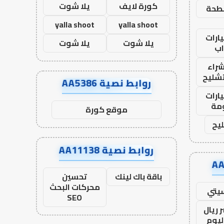
كورة لايف
يلا شوت
طحة
yalla shoot
yalla shoot
ارات
يلا شوت
يلا شوت
ب
راء
تشليح
روابط نصية AA5386
ارات
مة
موقع كورة
يح
روابط نصية AA11138
باقة باك لينك
تحسين
محركات البحث
يتي
SEO
 ريال
ليوم