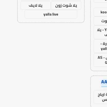
يلا شوت زون
يلا لايف
koo
yalla live
وت
Yalla Live - يلا
ف
ة -
yal
اس جول - AS
G
ارباح
س