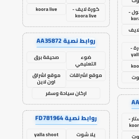
وت
كورة لايف -
koora live
ول -
koora live
kor
لايف
روابط نصية AA35872
ة -
yal
ضوء
صحيفة برق
التعليمي
koo
موقع اشراقات
موقع اشراق
وت
اون لاين
اركان سياحة وسفر
روابط نصية FD781964
ار -
koor
يلا شوت
yalla shoot
وت