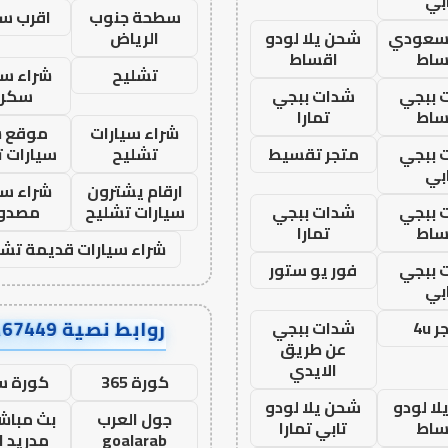
بي
سطحة جنوب
اقرب س
 سعودي
شحن يلا لودو
الرياض
ساط
اقساط
تشليح
شراء سي
 ببجي
شدات ببجي
سكرا
ساط
تمارا
شراء سيارات
موقع ش
 ببجي
متجر تقسيط
تشليح
سيارات 
بي
ارقام يشترون
شراء سي
 ببجي
شدات ببجي
سيارات تشليح
مصدو
ساط
تمارا
شراء سيارات قديمة تشل
 ببجي
فور يو ستور
بي
روابط نصية AA67449
 4u
شدات ببجي
عن طريق
الايدي
كورة 365
كورة س
ا لودو
شحن يلا لودو
جول العرب
بث مباشر
ساط
تابي تمارا
goalarab
مدريد ا