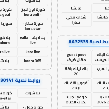
يلا شوت
يلا ش
نا
ماتشا
كورة اون لاين
كورة ج
a goal
- kora onli
ماتشا
شدات ببجي
تمارا
كورة ستار -
سوريا 
kora star
يلا لايف - yalla
يلا كور
ط نصية AA32539
lakora
live
ralive
kora live
 الباك
guest post
الجيست
مقال ضيف
koora 365
يلا ش
العرب
باك لينك باقة
20
روابط نصية AA90141
ت الباك
أقوى باقة باك
نك
لينك
يلا شوت
كورة ست
ت با
موقع تجاربنا
a-star
20
تجارب الحياه
كورة جول -
يلا ش