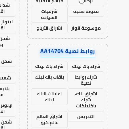
أركاني
مباشر التقنية
شدات
اق
مدونة صحبة
شرقيات
السياحة
ايتونز
اق
موسوعة انوار
اشراق الأرباح
شحن 
بب
روابط نصية AA14704
شحن يل
شراء باك لينك
شراء باك لينك
شراء روابط
باقات باك لينك
شعبية
نصية
بلاي
اشراق لنك،
اعلانات الباك
ست
شراء
لينك
ايتونز
باكلينكات
اق
التدريس
اشراق العالم
شحن يل
عالم كبير
اق