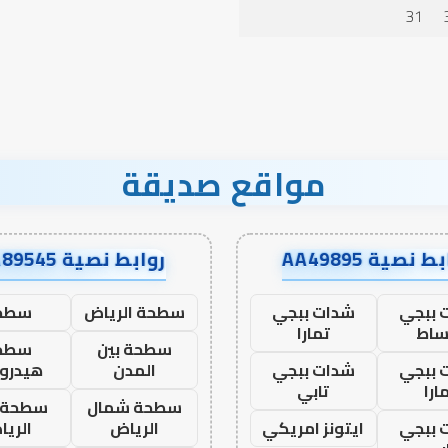
الإنسان؟
31
مواقع صديقة
ط نصية AA49895
روابط نصية AA89545
 ببجي
شدات ببجي
سطحة الرياض
سطح
ساط
تمارا
سطحة بين
سطح
 ببجي
شدات ببجي
المدن
هيدرو
ارا
تابي
سطحة شمال
سطحة 
 ببجي
ايتونز امريكي
الرياض
الري