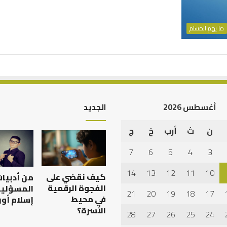
ما يهم المسلم
أغسطس 2026
الجديد
ن
ث
أرب
خ
ج
كيف
تشكل
7
6
5
4
3
العبادات
شخصية
14
13
12
11
10
كيف نقضي على
من أدبيا
الإنسان؟
الفجوة الرقمية
المسؤلية
21
20
19
18
17
في محيط
إسلام أون
الأسرة؟
28
27
26
25
24
ن عمل الدنيا وطلب
كيف تشكل العبادات شخصية