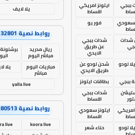
 ببجي
ايتونز امريكي
يلا لايف
ساط
اقساط
 سعودي
فور يو
ساط
روابط نصية AA32801
شدات
شدات ببجي
جي
عن طريق
ريال مدريد
برشلونة 
الايدي
مباشر اليوم
اليو
ا لودو
شحن لودو عن
مباريات اليوم
يلا لا
طريق الايدي
مباشر
 ببجي
بطاقات ايتونز
yalla live
ستيشن
شدات ببجي
ور
اقساط
روابط نصية AA80513
 امريكي
ايتونز سعودي
ساط
اقساط
ra live
koora live
ا لودو
حناء شعر
ساط