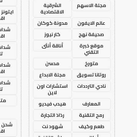
تا
مجلة الاسهم
الشرقية
الاقتصادية
ايتونز
اق
عالم الايفون
مدونة كوكان
شدات
صحيفة نهج
كار نيوز
اق
موقع خبرة
أناقة أنثى
شدات
التقني
تا
متورخ
مدسن
شدات
اق
روتانا تسويق
مجلة الابداع
شدات
نادي الترددات
استشارات اون
تا
لاين
متجر
المعارف
هيدب فيديو
رمح التقنية
رذاذ التجارة
شحن يل
طعم وكيف
شهود نت
اق