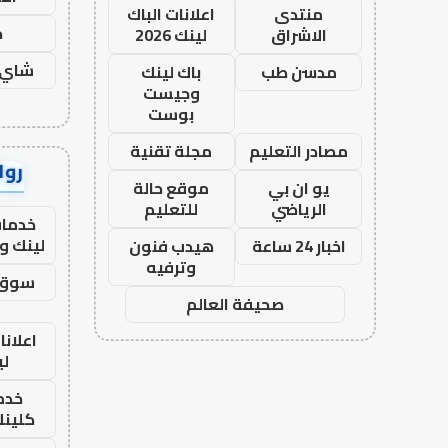
منتدى
اعلانات الباك
ح
الاشراق
لينك 2026
شاي 
مدسن طب
باك لينك
وجيست
بوست
مصادر التعليم
مجلة تقنية
رواب
يو ان بي
موقع حالة
الرياضي
للتعليم
خدمات
لينك و
اخبار 24 ساعة
هيدب فنون
وترفيه
سوق 
صحيفة العالم
اعلانا
لي
خدما
كلينك 26