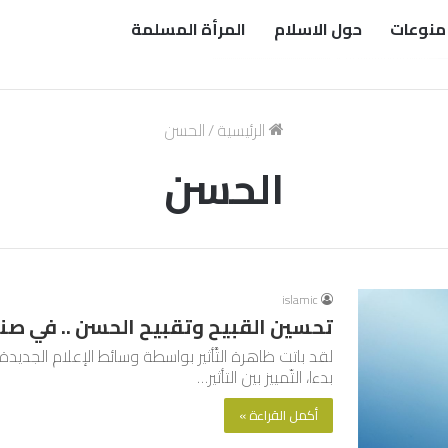
منوعات
حول الاسلام
المرأة المسلمة
الرئيسية
/
الحسن
الحسن
islamic
تحسين القبيح وتقبيح الحسن .. في صناع
لقد باتت ظاهرة التَّأثير بواسطة وسائط الإعلام الجدي
بدءا، التّمييز بين التأثير…
أكمل القراءة »