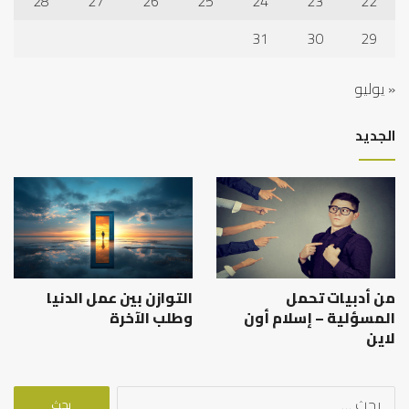
28
27
26
25
24
23
22
31
30
29
« يوليو
الجديد
من أدبيات تحمل
التوازن بين عمل الدنيا
المسؤلية – إسلام أون
وطلب الآخرة
لاين
البحث