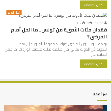
أكمل القراءة »
أخبار العالم
392
0
islamic
فقدان مئات الأدوية من تونس.. ما الحل أمام
المرضى؟
يواجه التونسيون المرضى صراعا محموما للعثور على بعض
الأدوية،لأن الدولة تعاني من ضائقة مالية قلصت الواردات. ما جعل
الأطباء غير…
أكمل القراءة »
اقرأ معنا
كيف
أه