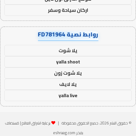
اركان سياحة وسفر
روابط نصية FD781964
يلا شوت
yalla shoot
يلا شوت زون
يلا لايف
yalla live
© حقوق النشر 2026، جميع الحقوق محفوظة |
برعاية اشراق العالم
| مُستضاف
بفخر
eshraag.com