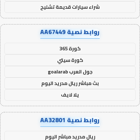
شراء سيارات قديمة تشليح
روابط نصية AA67449
كورة 365
كورة سيتي
جول العرب goalarab
بث مباشر ريال مدريد اليوم
يلا لايف
روابط نصية AA32801
ريال مدريد مباشر اليوم