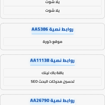
يلا شوت
يلا شوت
روابط نصية AA5386
موقع كورة
روابط نصية AA11138
باقة باك لينك
تحسين محركات البحث SEO
روابط نصية AA26790