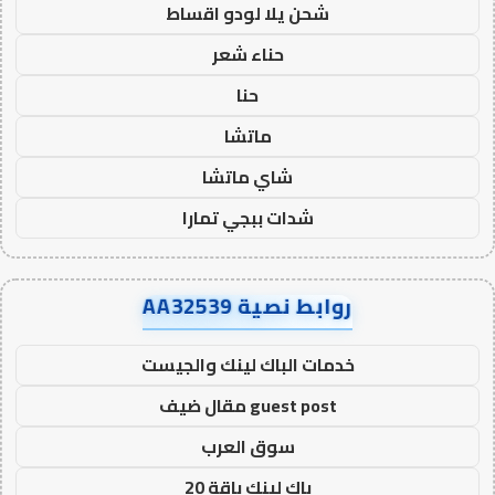
شحن يلا لودو اقساط
حناء شعر
حنا
ماتشا
شاي ماتشا
شدات ببجي تمارا
روابط نصية AA32539
خدمات الباك لينك والجيست
guest post مقال ضيف
سوق العرب
باك لينك باقة 20