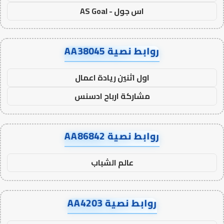
اس جول - AS Goal
روابط نصية AA38045
اول اثنين ريادة اعمال
مشاركة ارباح ادسنس
روابط نصية AA86842
عالم الشباب
روابط نصية AA4203