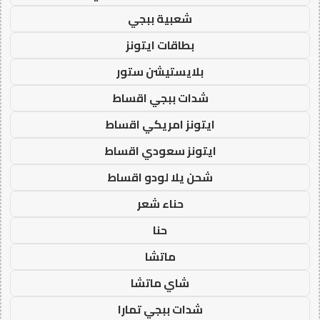
شعبية ببجي
بطاقات ايتونز
بلايستيشن ستور
شدات ببجي اقساط
ايتونز امريكي اقساط
ايتونز سعودي اقساط
شحن يلا لودو اقساط
حناء شعر
حنا
ماتشا
شاي ماتشا
شدات ببجي تمارا