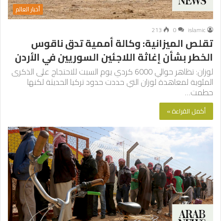
أخبار العالم
213
0
islamic
تقلص الميزانية: وكالة أممية تدق ناقوس
الخطر بشأن إغاثة اللاجئين السوريين في الأردن
لوزان: تظاهر حوالي 6000 كردي يوم السبت للاحتجاج على الذكرى
المئوية لمعاهدة لوزان التي حددت حدود تركيا الحديثة لكنها
حطمت…
أكمل القراءة »