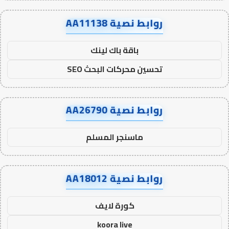
روابط نصية AA11138
باقة باك لينك
تحسين محركات البحث SEO
روابط نصية AA26790
ماسنجر المسلم
روابط نصية AA18012
كورة لايف
koora live