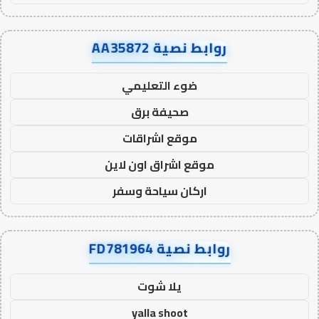
روابط نصية AA35872
ضوء التعليمي
صحيفة برق
موقع اشراقات
موقع اشراق اون لاين
اركان سياحة وسفر
روابط نصية FD781964
يلا شوت
yalla shoot