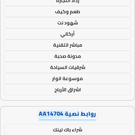
رذاذ التجارة
طعم وكيف
شهود نت
أركاني
مباشر التقنية
مدونة صحبة
شرقيات السياحة
موسوعة انوار
اشراق الأرباح
روابط نصية AA14704
شراء باك لينك