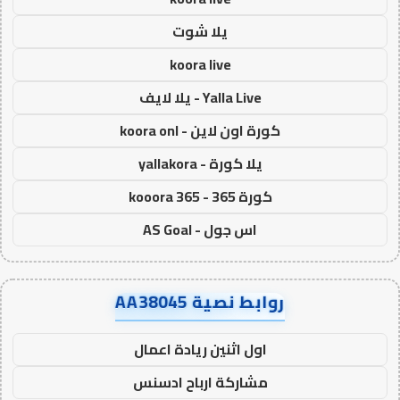
يلا شوت
koora live
Yalla Live - يلا لايف
كورة اون لاين - koora onl
يلا كورة - yallakora
كورة 365 - kooora 365
اس جول - AS Goal
روابط نصية AA38045
اول اثنين ريادة اعمال
مشاركة ارباح ادسنس