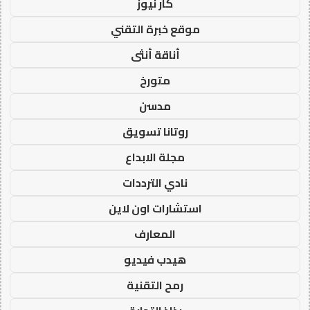
كار نيوز
موقع خبرة التقني
أناقة أنثى
متورخ
مدسن
روتانا تسويق
مجلة الابداع
نادي الترددات
استشارات اون لاين
المعارف
هيدب فيديو
رمح التقنية