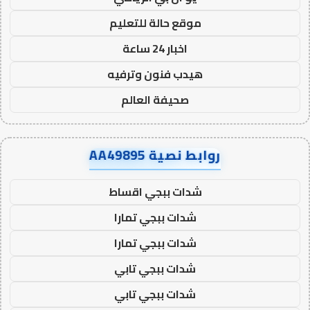
موقع حالة للتعليم
اخبار 24 ساعة
هيدب فنون وترفيه
صحيفة العالم
روابط نصية AA49895
شدات ببجي اقساط
شدات ببجي تمارا
شدات ببجي تمارا
شدات ببجي تابي
شدات ببجي تابي