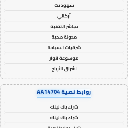
شهود نت
أركاني
مباشر التقنية
مدونة صحبة
شرقيات السياحة
موسوعة انوار
اشراق الأرباح
روابط نصية AA14704
شراء باك لينك
شراء باك لينك
شراء روابط نصية