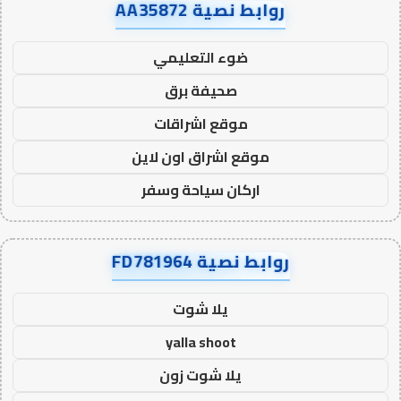
روابط نصية AA35872
ضوء التعليمي
صحيفة برق
موقع اشراقات
موقع اشراق اون لاين
اركان سياحة وسفر
روابط نصية FD781964
يلا شوت
yalla shoot
يلا شوت زون