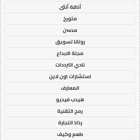
أناقة أنثى
متورخ
مدسن
روتانا تسويق
مجلة الابداع
نادي الترددات
استشارات اون لاين
المعارف
هيدب فيديو
رمح التقنية
رذاذ التجارة
طعم وكيف