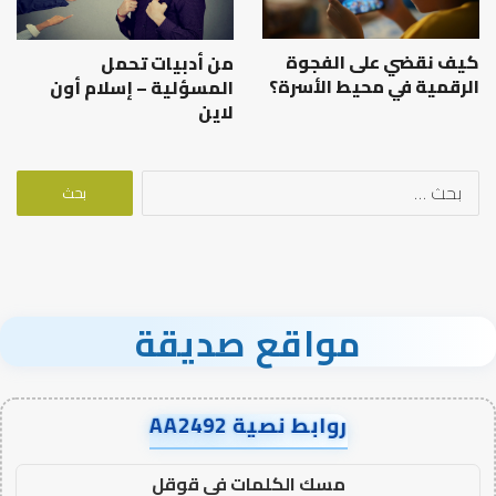
كيف نقضي على الفجوة
من أدبيات تحمل
الرقمية في محيط الأسرة؟
المسؤلية – إسلام أون
لاين
البحث
عن:
مواقع صديقة
روابط نصية AA2492
مسك الكلمات في قوقل