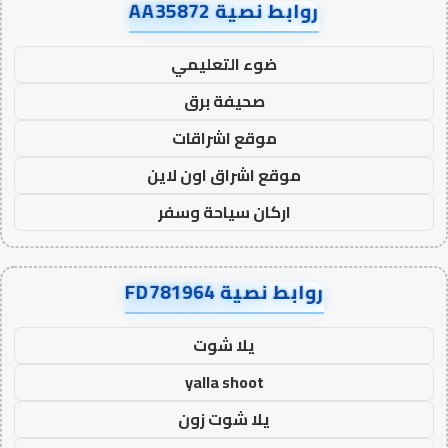
روابط نصية AA35872
ضوء التعليمي
صحيفة برق
موقع اشراقات
موقع اشراق اون لاين
اركان سياحة وسفر
روابط نصية FD781964
يلا شوت
yalla shoot
يلا شوت زون