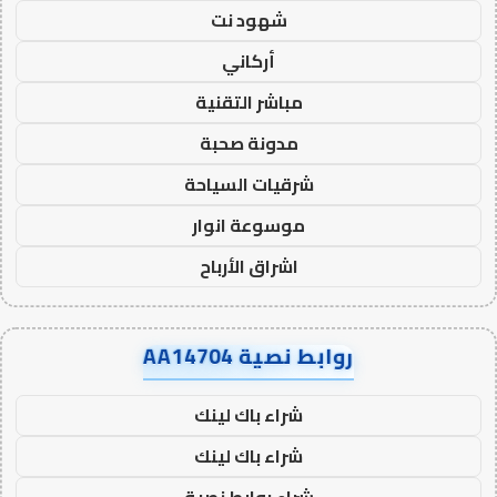
شهود نت
أركاني
مباشر التقنية
مدونة صحبة
شرقيات السياحة
موسوعة انوار
اشراق الأرباح
روابط نصية AA14704
شراء باك لينك
شراء باك لينك
شراء روابط نصية