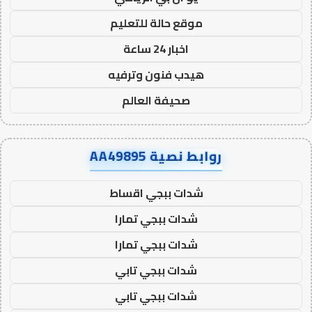
موقع حالة للتعليم
اخبار 24 ساعة
هيدب فنون وترفيه
صحيفة العالم
روابط نصية AA49895
شدات ببجي اقساط
شدات ببجي تمارا
شدات ببجي تمارا
شدات ببجي تابي
شدات ببجي تابي