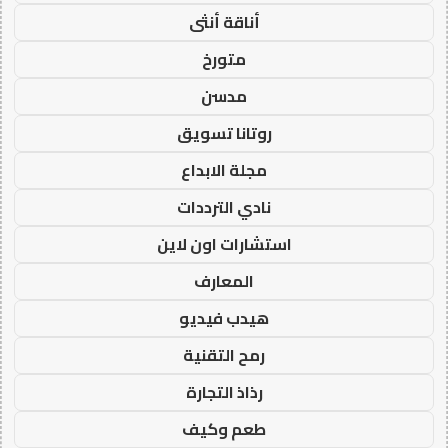
أناقة أنثى
متورخ
مدسن
روتانا تسويق
مجلة الابداع
نادي الترددات
استشارات اون لاين
المعارف
هيدب فيديو
رمح التقنية
رذاذ التجارة
طعم وكيف