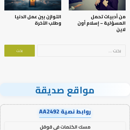
من أدبيات تحمل
التوازن بين عمل الدنيا
المسؤلية – إسلام أون
وطلب الآخرة
لاين
البحث
عن:
مواقع صديقة
روابط نصية AA2492
مسك الكلمات في قوقل