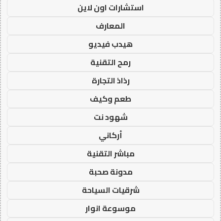
استشارات اون لاين
المعارف
هيدب فيديو
رمح التقنية
رذاذ التجارة
طعم وكيف
شهود نت
أركاني
مباشر التقنية
مدونة صحبة
شرقيات السياحة
موسوعة انوار