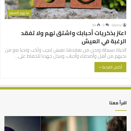
ما يهم المسلم
39
0
islamic
اعتز بذكريات أحبابك واشتق لهم ولا تفقد
الرغبة في العيش
الحياة بسيطة ونحن من يعقدها، نعيش لنحِب ونُحَب ونحيا مع من
نحبهم من أهل وأصدقاء وأحباب، ونبذل جهدنا للحفاظ على…
أكمل القراءة »
اقرأ معنا
من
الت
أدبيات
بين