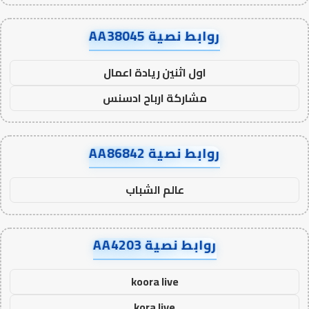
روابط نصية AA38045
اول اثنين ريادة اعمال
مشاركة ارباح ادسنس
روابط نصية AA86842
عالم الشباب
روابط نصية AA4203
koora live
kora live