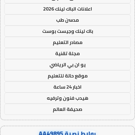
اعلانات الباك لينك 2026
مدسن طب
باك لينك وجيست بوست
مصادر التعليم
مجلة تقنية
يو ان بي الرياضي
موقع حالة للتعليم
اخبار 24 ساعة
هيدب فنون وترفيه
صحيفة العالم
روابط نصية AA49895