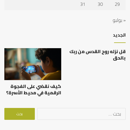
31
30
29
« يوليو
الجديد
قل نزله روح القدس من ربك
بالحق
كيف نقضي على الفجوة
الرقمية في محيط الأسرة؟
البحث
عن: