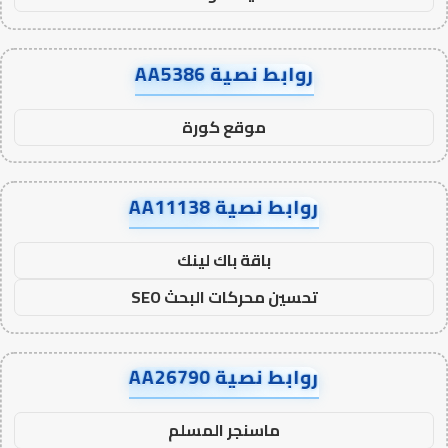
روابط نصية AA5386
موقع كورة
روابط نصية AA11138
باقة باك لينك
تحسين محركات البحث SEO
روابط نصية AA26790
ماسنجر المسلم