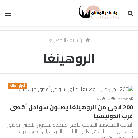
بحث
الق
عن
الرئيسية
/
الروهينغا
الروهينغا
أخبار العالم
146
0
islamic
200 لاجئ من الروهينغا يصلون سواحل أقصى
غرب إندونيسيا
أفادت المفوضية السامية للأمم المتحدة لشؤون اللاجئين بوصول
200 لاجئ من الروهينغا ليل الثلاثاء- الأربعاء إلى أقصى غرب
إندونيسيا، ليرتفع…