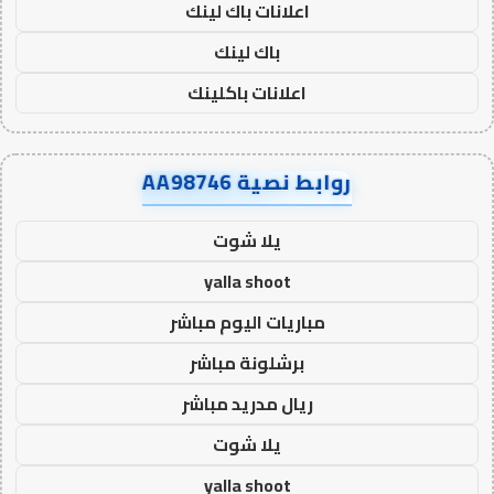
اعلانات باك لينك
باك لينك
اعلانات باكلينك
روابط نصية AA98746
يلا شوت
yalla shoot
مباريات اليوم مباشر
برشلونة مباشر
ريال مدريد مباشر
يلا شوت
yalla shoot