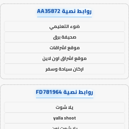
روابط نصية AA35872
ضوء التعليمي
صحيفة برق
موقع اشراقات
موقع اشراق اون لاين
اركان سياحة وسفر
روابط نصية FD781964
يلا شوت
yalla shoot
يلا شوت زون