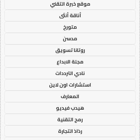
موقع خبرة التقني
أناقة أنثى
متورخ
مدسن
روتانا تسويق
مجلة الابداع
نادي الترددات
استشارات اون لاين
المعارف
هيدب فيديو
رمح التقنية
رذاذ التجارة