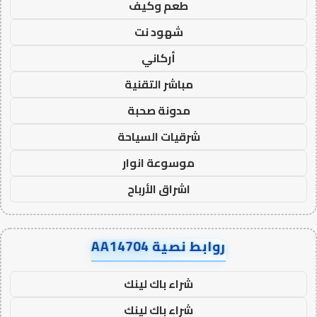
طعم وكيف
شهود نت
أركاني
مباشر التقنية
مدونة صحبة
شرقيات السياحة
موسوعة انوار
اشراق الأرباح
روابط نصية AA14704
شراء باك لينك
شراء باك لينك