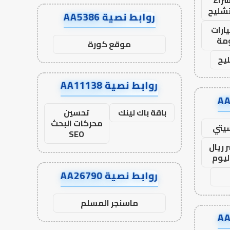
تشليح
روابط نصية AA5386
ارات
مة
موقع كورة
يح
روابط نصية AA11138
باقة باك لينك
تحسين
محركات البحث
يتي
SEO
 ريال
ليوم
روابط نصية AA26790
ماسنجر المسلم