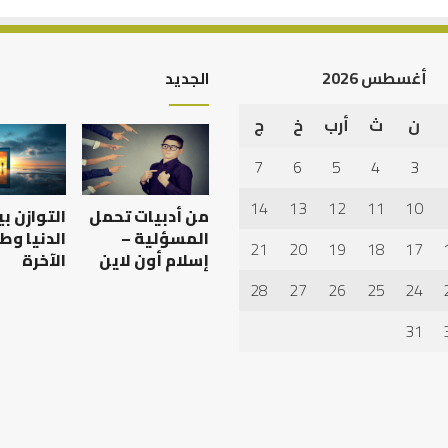
أغسطس 2026
الجديد
ن
ث
أرب
خ
ج
أهم
أسباب
7
6
5
4
3
عدم
استجابة
14
13
12
11
10
من أدبيات تحمل
التوازن ب
الدعاء
المسؤلية –
الدنيا وط
21
20
19
18
17
إسلام أون لاين
الآخرة
28
27
26
25
24
 العبادات شخصية
أهم أسباب عدم استجابة
الدعاء
31