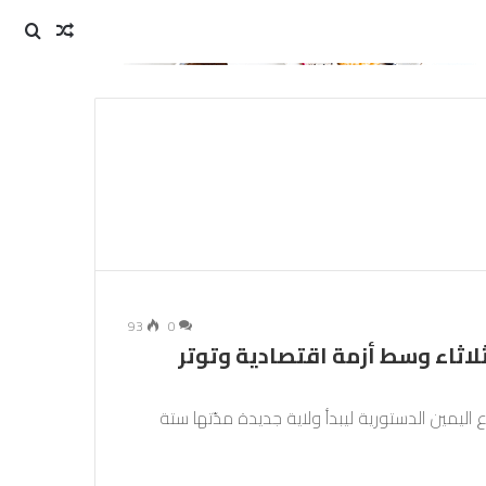
مقال
بحث
عن
عشوائي
93
0
لاثاء وسط أزمة اقتصادية وتوتر
ليمين الدستورية ليبدأ ولاية جديدة مدّتها ستة