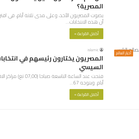
المصرية؟
يصوت المصريون الأحد، وعلى مدى ثلاثة أيام، في اقتراع 
أن هذه الانتخابات…
أكمل القراءة »
islamic
أخبار العالم
المصريون يختارون رئيسهم في انتخابا
السيسي
فتحت عند الساعة التا
أيام. ويتوجه 67…
أكمل القراءة »