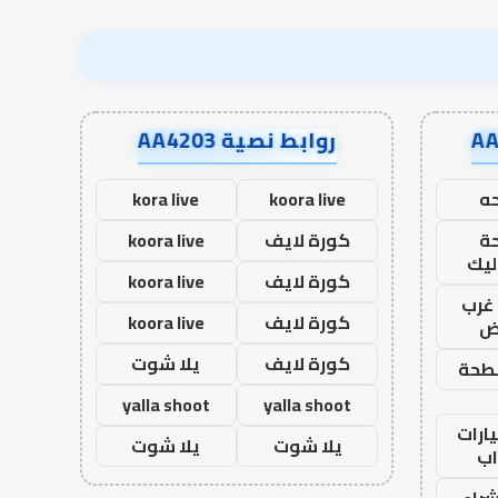
روابط نصية AA4203
ه
koora live
kora live
ة
كورة لايف
koora live
ليك
كورة لايف
koora live
غرب
كورة لايف
koora live
اض
كورة لايف
يلا شوت
طحة
yalla shoot
yalla shoot
ارات
يلا شوت
يلا شوت
ب
راء