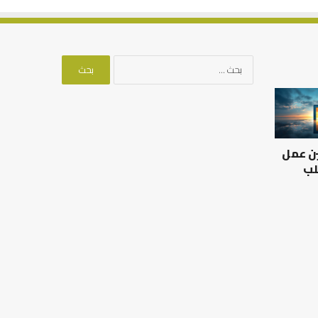
البحث
عن:
العلاقة
من
العلمية
أدبيات
بين
تحمل
الإمام
المسؤلية
ين عمل
مالك
–
والليث
إسلام
لب
بن
أون
العلاقة العلمية بين الإمام
سعد:
لاين
مالك والليث بن سعد: نموذج
من أدبيات تحمل المس
نموذج
في أدب الخلاف
إسلام أون لاين
في
أدب
الخلاف