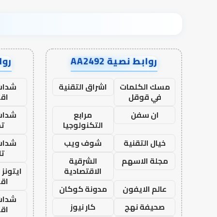
روابط نصية AA2492
رواب
مسك الكلمات
اشراق التقنية
شدات
في قوقل
اق
ان سفن
مرابع
شدات
التكنولوجيا
تم
خيال التقنية
شوف ويب
شدات
تا
مجلة الاسهم
الشرقية
الاقتصادية
ايتونز
اق
عالم الايفون
مدونة كوكان
شدات
صحيفة نهج
كار نيوز
اق