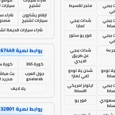
 ببجي
متجر تقسيط
تشليح
سيارات 
بي
ارقام يشترون
شراء سي
 ببجي
شدات ببجي
سيارات تشليح
مصدو
ساط
تمارا
شراء سيارات قديمة تشل
 ببجي
فور يو ستور
بي
روابط نصية AA67449
 4u
شدات ببجي
عن طريق
الايدي
كورة 365
كورة س
ا لودو
شحن يلا لودو
جول العرب
بث مباشر
ساط
تابي تمارا
goalarab
مدريد ا
 ببجي
ايتونز امريكي
يلا لايف
ساط
اقساط
 سعودي
فور يو
ساط
روابط نصية AA32801
شدات
شدات ببجي