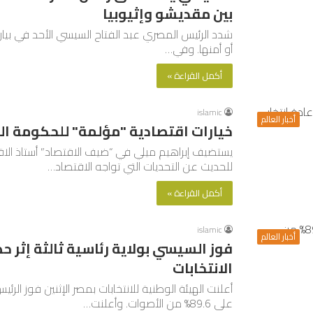
بين مقديشو وإثيوبيا
شدد الرئيس المصري عبد الفتاح السيسي الأحد في بيا
أو أمنها. وفي…
أكمل القراءة »
islamic
أخبار العالم
خيارات اقتصادية "مؤلمة" للحكومة ال
يستضيف إبراهيم ميلي في “ضيف الاقتصاد” أستاذ الا
للحديث عن التحديات التي تواجه الاقتصاد…
أكمل القراءة »
islamic
أخبار العالم
الانتخابات
أعلنت الهيئة الوطنية للانتخابات بمصر الإثنين فوز الرئي
على 89.6% من الأصوات. وأعلنت…