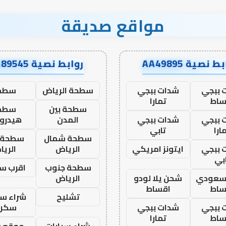
مواقع صديقة
ط نصية AA49895
روابط نصية AA89545
 ببجي
شدات ببجي
سطحة الرياض
سطح
ساط
تمارا
سطحة بين
سطح
 ببجي
شدات ببجي
المدن
هيدرو
ارا
تابي
سطحة شمال
سطحة 
 ببجي
ايتونز امريكي
الرياض
الري
بي
سطحة جنوب
اقرب س
 سعودي
شحن يلا لودو
الرياض
ساط
اقساط
تشليح
شراء سي
 ببجي
شدات ببجي
سكرا
ساط
تمارا
شراء سيارات
موقع ش