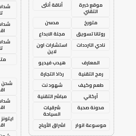
موقع خبرة
أناقة أنثى
شدات
التقني
تا
متورخ
مدسن
شدات
اق
روتانا تسويق
مجلة الابداع
شدات
نادي الترددات
استشارات اون
تا
لاين
متجر
المعارف
هيدب فيديو
رمح التقنية
رذاذ التجارة
شحن يل
طعم وكيف
شهود نت
اق
أركاني
مباشر التقنية
شدات
اق
مدونة صحبة
شرقيات
السياحة
ايتونز
اق
موسوعة انوار
اشراق الأرباح
شحن 