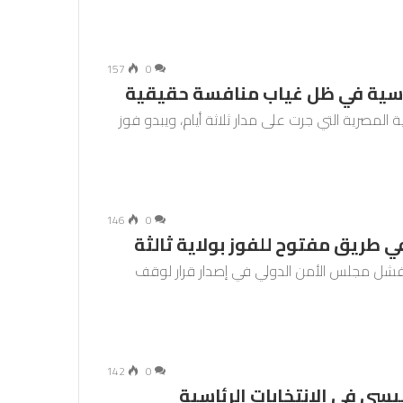
157
0
ئاسية في ظل غياب منافسة حقيقية
سية المصرية التي جرت على مدار ثلاثة أيام، ويبدو فوز
146
0
ي طريق مفتوح للفوز بولاية ثالثة
وفشل مجلس الأمن الدولي في إصدار قرار لوقف
142
0
ي في الانتخابات الرئاسية