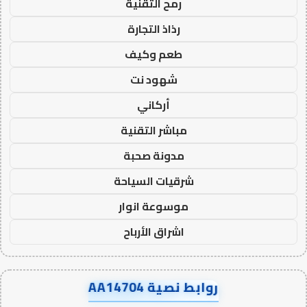
رمح التقنية
رذاذ التجارة
طعم وكيف
شهود نت
أركاني
مباشر التقنية
مدونة صحبة
شرقيات السياحة
موسوعة انوار
اشراق الأرباح
روابط نصية AA14704