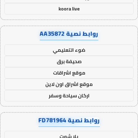
koora live
روابط نصية AA35872
ضوء التعليمي
صحيفة برق
موقع اشراقات
موقع اشراق اون لاين
اركان سياحة وسفر
روابط نصية FD781964
يلا شوت