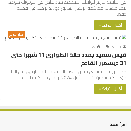
في سابقة بتاريخ الولايات المتحدة، حدد قاض في نيويورك موعدا
لبدء جلسات محاكمة الرئيس السابق دونالد ترامب في قضية
دفع…
أكمل القراءة »
أخبار العالم
127
0
islamic
قيس سعيد يمدد حالة الطوارئ 11 شهرا حتى
31 ديسمبر القادم
مدد الرئيس التونسي قيس سعيّد الجمعة حالة الطوارئ في البلاد
حتى 31 ديسمبر/ كانون الأول 2024، وفق ما ذكرت الجريدة…
أكمل القراءة »
اقرأ معنا