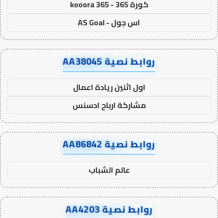
كورة 365 - kooora 365
اس جول - AS Goal
روابط نصية AA38045
اول اثنين ريادة اعمال
مشاركة ارباح ادسنس
روابط نصية AA86842
عالم الشباب
روابط نصية AA4203