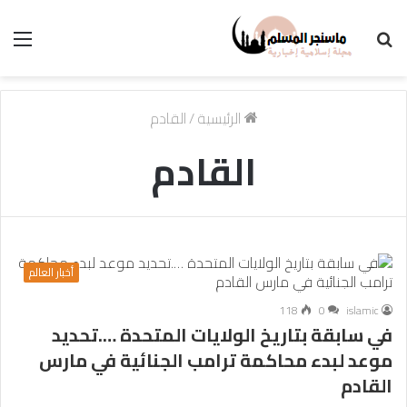
بحث
الق
عن
الرئيسية
/
القادم
القادم
أخبار العالم
118
0
islamic
في سابقة بتاريخ الولايات المتحدة ….تحديد
موعد لبدء محاكمة ترامب الجنائية في مارس
القادم