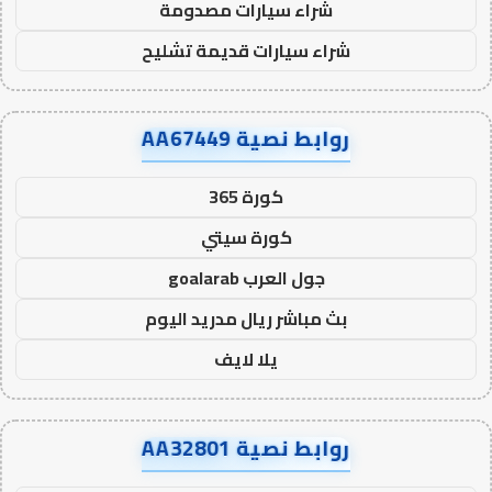
شراء سيارات مصدومة
شراء سيارات قديمة تشليح
روابط نصية AA67449
كورة 365
كورة سيتي
جول العرب goalarab
بث مباشر ريال مدريد اليوم
يلا لايف
روابط نصية AA32801