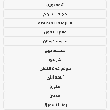
شوف ويب
مجلة الاسهم
الشرقية الاقتصادية
عالم الايفون
مدونة كوكان
صحيفة نهج
كار نيوز
موقع خبرة التقني
أناقة أنثى
متورخ
مدسن
روتانا تسويق