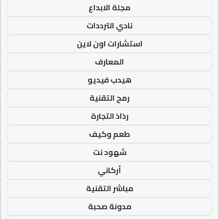
مجلة الابداع
نادي الترددات
استشارات اون لاين
المعارف
هيدب فيديو
رمح التقنية
رذاذ التجارة
طعم وكيف
شهود نت
أركاني
مباشر التقنية
مدونة صحبة