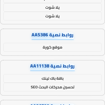
يلا شوت
يلا شوت
روابط نصية AA5386
موقع كورة
روابط نصية AA11138
باقة باك لينك
تحسين محركات البحث SEO