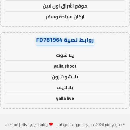
موقع اشراق اون لاين
اركان سياحة وسفر
روابط نصية FD781964
يلا شوت
yalla shoot
يلا شوت زون
يلا لايف
yalla live
© حقوق النشر 2026، جميع الحقوق محفوظة |
برعاية اشراق العالم
| مُستضاف