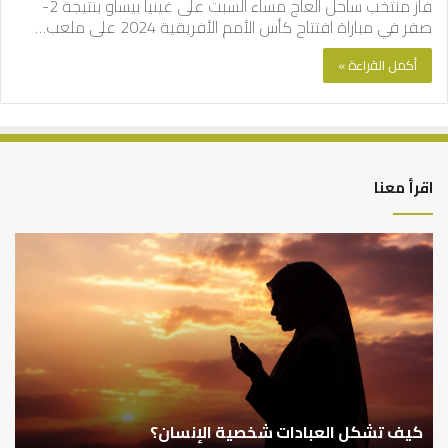
فاز منتخب ساحل العاج مساء السبت على غينيا بيساو بنتيجة 2-
صفر في مباراة افتتاح كأس الأمم الأفريقية 2024 على ملعب…
أكمل القراءة »
اقرأ معنا
كيف
أه
تشكل
أسب
العبادات
عد
شخصية
است
الإنسان؟
الد
كيف تشكل العبادات شخصية الإنسان؟
أ