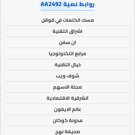
روابط نصية AA2492
مسك الكلمات في قوقل
اشراق التقنية
ان سفن
مرابع التكنولوجيا
خيال التقنية
شوف ويب
مجلة الاسهم
الشرقية الاقتصادية
عالم الايفون
مدونة كوكان
صحيفة نهج