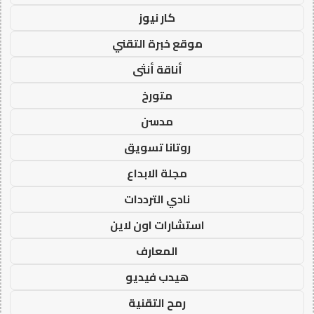
كار نيوز
موقع خبرة التقني
أناقة أنثى
متورخ
مدسن
روتانا تسويق
مجلة الابداع
نادي الترددات
استشارات اون لاين
المعارف
هيدب فيديو
رمح التقنية