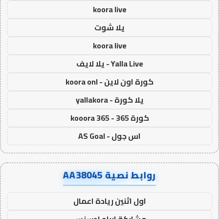
koora live
يلا شوت
koora live
Yalla Live - يلا لايف
كورة اون لاين - koora onl
يلا كورة - yallakora
كورة 365 - kooora 365
اس جول - AS Goal
روابط نصية AA38045
اول اثنين ريادة اعمال
مشاركة ارباح ادسنس