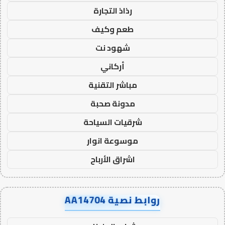
رذاذ التجارة
طعم وكيف
شهود نت
أركاني
مباشر التقنية
مدونة صحبة
شرقيات السياحة
موسوعة انوار
اشراق الأرباح
روابط نصية AA14704