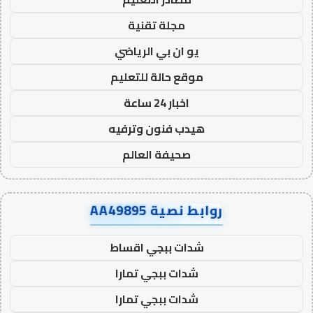
مجلة تقنية
يو ان بي الرياضي
موقع حالة للتعليم
اخبار 24 ساعة
هيدب فنون وترفيه
صحيفة العالم
روابط نصية AA49895
شدات ببجي اقساط
شدات ببجي تمارا
شدات ببجي تمارا