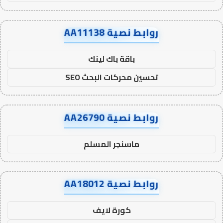
روابط نصية AA11138
باقة باك لينك
تحسين محركات البحث SEO
روابط نصية AA26790
ماسنجر المسلم
روابط نصية AA18012
كورة لايف