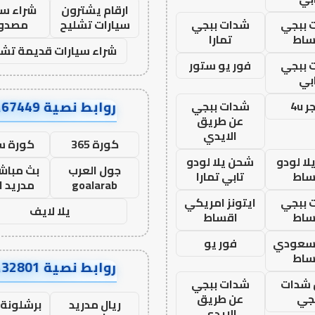
ارقام يشترون
شراء سي
 ببجي
شدات ببجي
سيارات تشليح
مصدو
ساط
تمارا
شراء سيارات قديمة تشل
 ببجي
فور يو ستور
بي
روابط نصية AA67449
 4u
شدات ببجي
عن طريق
الايدي
كورة 365
كورة س
ا لودو
شحن يلا لودو
جول العرب
بث مباشر
ساط
تابي تمارا
goalarab
مدريد ا
 ببجي
ايتونز امريكي
يلا لايف
ساط
اقساط
 سعودي
فور يو
ساط
روابط نصية AA32801
شدات
شدات ببجي
جي
عن طريق
ريال مدريد
برشلونة 
الايدي