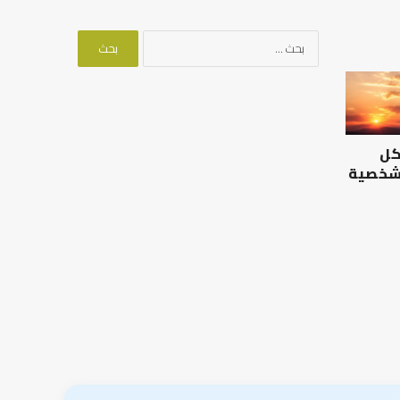
البحث
عن:
كل
 شخصية