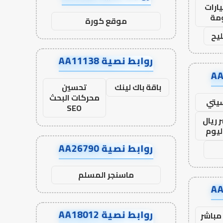
ارات
مة
موقع كورة
يح
روابط نصية AA11138
باقة باك لينك
تحسين
محركات البحث
يتي
SEO
 ريال
ليوم
روابط نصية AA26790
ماسنجر المسلم
روابط نصية AA18012
مباشر