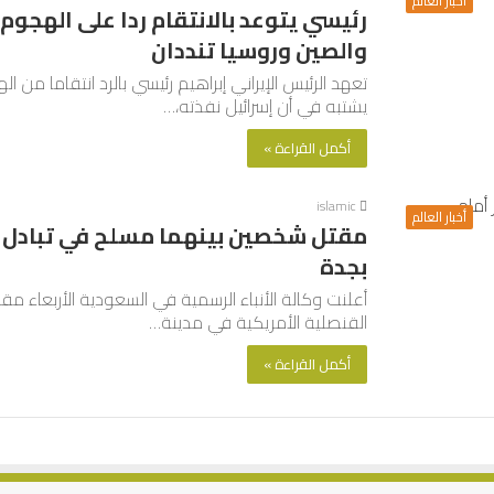
أخبار العالم
رئيسي يتوعد بالانتقام ردا على الهجوم
والصين وروسيا تنددان
تعهد الرئيس الإيراني إبراهيم رئيسي بالرد انتقاما من
يشتبه في أن إسرائيل نفذته،…
أكمل القراءة »
islamic
أخبار العالم
مقتل شخصين بينهما مسلح في تبادل لإط
بجدة
أعلنت وكالة الأنباء الرسمية في السعودية الأربعاء م
القنصلية الأمريكية في مدينة…
أكمل القراءة »