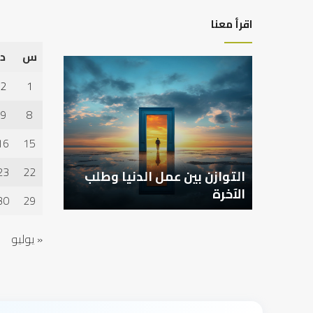
اقرأ معنا
س
د
التوازن
بين
2
1
عمل
الدنيا
9
8
وطلب
الآخرة
16
15
23
22
التوازن بين عمل الدنيا وطلب
الآخرة
30
29
« يوليو