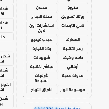
متورخ
مدسن
شدات
اق
روتانا تسويق
مجلة الابداع
شدات
نادي الترددات
استشارات اون
تا
لاين
متجر
المعارف
هيدب فيديو
رمح التقنية
رذاذ التجارة
شحن يل
طعم وكيف
شهود نت
اق
أركاني
مباشر التقنية
شدات
اق
مدونة صحبة
شرقيات
السياحة
ايتونز
اق
موسوعة انوار
اشراق الأرباح
شحن 
بب