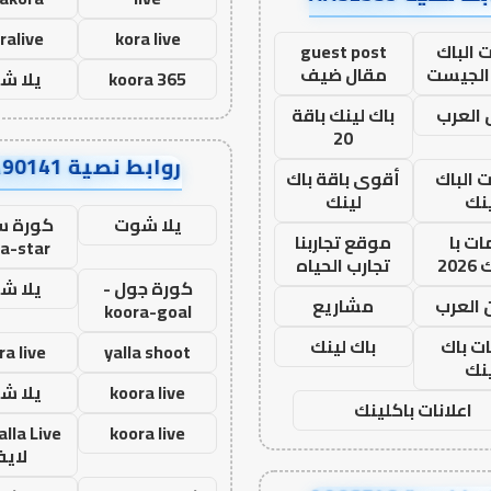
ralive
kora live
 الباك
guest post
الجيست
مقال ضيف
koora 365
يلا ش
العرب
باك لينك باقة
20
روابط نصية AA90141
ت الباك
أقوى باقة باك
نك
لينك
يلا شوت
كورة ست
ت با
موقع تجاربنا
a-star
20
تجارب الحياه
كورة جول -
يلا ش
 العرب
مشاريع
koora-goal
ات باك
باك لينك
ra live
yalla shoot
نك
koora live
يلا ش
اعلانات باكلينك
koora live
لاي