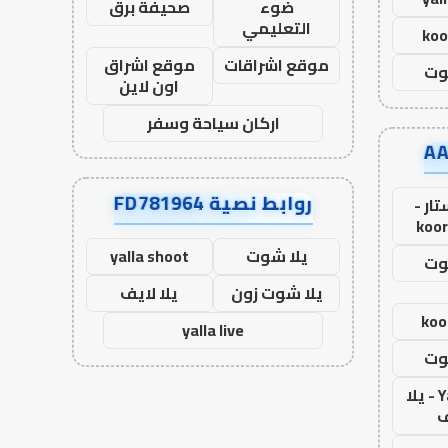
ضوء
صحيفة برق
التعليمي
koo
موقع اشراقات
موقع اشراق
وت
اون لاين
اركان سياحة وسفر
روابط نصية FD781964
ار -
koor
يلا شوت
yalla shoot
وت
يلا شوت زون
يلا لايف
koo
yalla live
وت
Yalla Live - يلا
ف