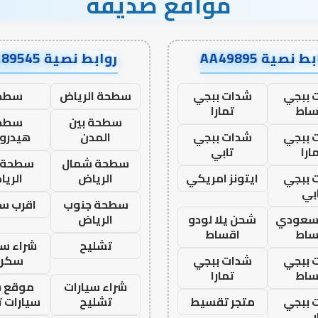
مواقع صديقة
ط نصية AA49895
روابط نصية AA89545
 ببجي
شدات ببجي
سطحة الرياض
سطح
ساط
تمارا
سطحة بين
سطح
 ببجي
شدات ببجي
المدن
هيدرو
ارا
تابي
سطحة شمال
سطحة 
 ببجي
ايتونز امريكي
الرياض
الري
بي
سطحة جنوب
اقرب س
 سعودي
شحن يلا لودو
الرياض
ساط
اقساط
تشليح
شراء سي
 ببجي
شدات ببجي
سكرا
ساط
تمارا
شراء سيارات
موقع ش
 ببجي
متجر تقسيط
تشليح
سيارات 
بي