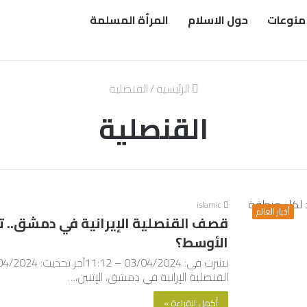
منوعات
حول الاسلام
المرأة المسلمة
الرئيسية
/
القنصلية
القنصلية
islamic
أخبار العالم
قصف القنصلية الإيرانية في دمشق.. ت
الأوسط؟
القنصلية الإرانية في دمشق، الإثنين،…
أكمل القراءة »