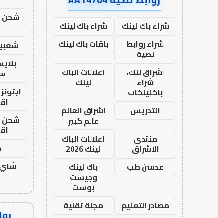
روابط نصية AA14704
شحن يل
شراء باك لينك
شراء باك لينك
شراء روابط
باقات باك لينك
شعبية
نصية
بلاي
اشراق لنك،
اعلانات الباك
ست
شراء
لينك
ايتونز
باكلينكات
اق
التدريس
اشراق العالم
شحن يل
عالم كبير
اق
منتدى
اعلانات الباك
ح
الاشراق
لينك 2026
شاي 
مدسن طب
باك لينك
وجيست
بوست
مصادر التعليم
مجلة تقنية
رواب