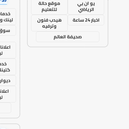
يو ان بي
موقع حالة
الرياضي
للتعليم
خدمات
لينك و
اخبار 24 ساعة
هيدب فنون
وترفيه
سوق 
صحيفة العالم
اعلانا
لي
خدما
كلينك 26
ديوان
اعلان
لي