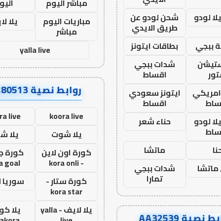
مباشر اليوم
اليو
ا لودو
شحن لودو عن
مباريات اليوم
يلا لا
طريق الايدي
مباشر
 ببجي
بطاقات ايتونز
yalla live
ستيشن
شدات ببجي
ور
اقساط
روابط نصية AA80513
 امريكي
ايتونز سعودي
ساط
اقساط
ra live
koora live
ا لودو
حناء شعر
ساط
يلا شوت
يلا ش
نا
ماتشا
كورة اون لاين
كورة ج
a goal
- kora onli
ماتشا
شدات ببجي
تمارا
كورة ستار -
سوريا 
kora star
يلا لايف - yalla
يلا كور
ط نصية AA32539
lakora
live