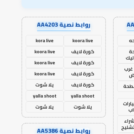
روابط نصية AA4203
ه
koora live
kora live
ة
كورة لايف
koora live
ليك
كورة لايف
koora live
غرب
كورة لايف
koora live
اض
كورة لايف
يلا شوت
طحة
yalla shoot
yalla shoot
ارات
يلا شوت
يلا شوت
ب
راء
تشليح
روابط نصية AA5386