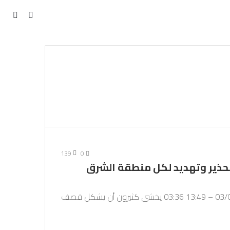
مقال
بحث
عن
عشوائي
139
0
حذير وتهديد لكل منطقة الشرق
نشرت في: 03/04/2024 – 11:12آخر تحديث: 03/04/2024 – 13:49 03:36 يخشى كثيرون أن يشكل قصف