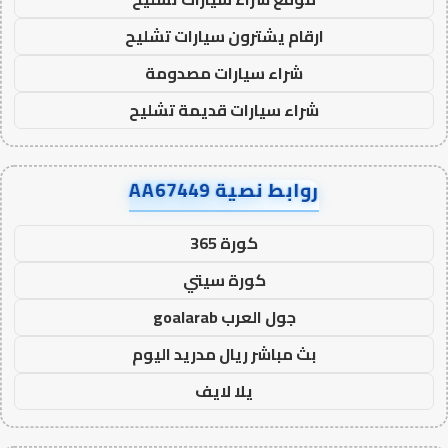
ارقام يشترون سيارات تشليح
شراء سيارات مصدومة
شراء سيارات قديمة تشليح
روابط نصية AA67449
كورة 365
كورة سيتي
جول العرب goalarab
بث مباشر ريال مدريد اليوم
يلا لايف