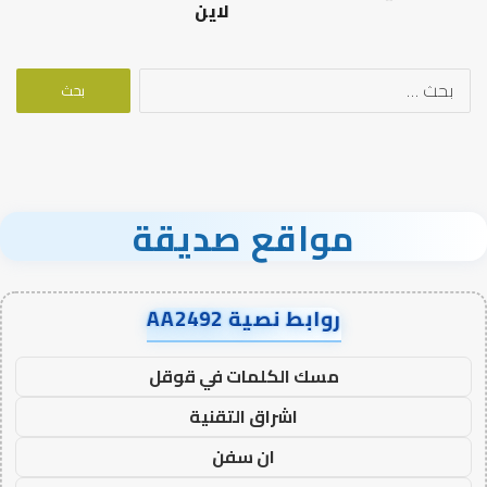
لاين
البحث
عن:
مواقع صديقة
روابط نصية AA2492
مسك الكلمات في قوقل
اشراق التقنية
ان سفن