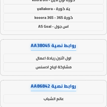
يلا كورة - yallakora
كورة 365 - kooora 365
اس جول - AS Goal
روابط نصية AA38045
اول اثنين ريادة اعمال
مشاركة ارباح ادسنس
روابط نصية AA86842
عالم الشباب