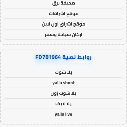
صحيفة برق
موقع اشراقات
موقع اشراق اون لاين
اركان سياحة وسفر
روابط نصية FD781964
يلا شوت
yalla shoot
يلا شوت زون
يلا لايف
yalla live