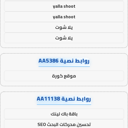
yalla shoot
yalla shoot
يلا شوت
يلا شوت
روابط نصية AA5386
موقع كورة
روابط نصية AA11138
باقة باك لينك
تحسين محركات البحث SEO