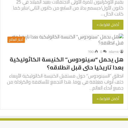
يقيم الأوكرانيون للمرة الأولى الاحتفالات بعيد الميلاد في 25
كانون الأول/ديسمبر بدلا من السابع من كانون الثاني/يناير كما
كانت الحال…
أكمل القراءة »
أخبار العالم
190
0
islamic
هل يحمل “سينودوس” الكنيسة الكاثوليكية
بعدا تاريخيا حتى قبل انطلاقه؟
انطلق “السينودوس” حول مستقبل الكنيسة الكاثوليكية الأربعاء
خلف أبواب مغلقة في روما. هذا التجمع للأساقفة والكرادلة من
جميع أنحاء العالم…
أكمل القراءة »