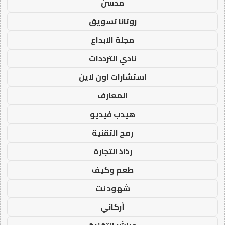
مدسن
روتانا تسويق
مجلة الابداع
نادي الترددات
استشارات اون لاين
المعارف
هيدب فيديو
رمح التقنية
رذاذ التجارة
طعم وكيف
شهود نت
أركاني