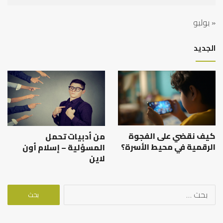
« يوليو
الجديد
كيف نقضي على الفجوة
من أدبيات تحمل
الرقمية في محيط الأسرة؟
المسؤلية – إسلام أون
لاين
البحث
عن: