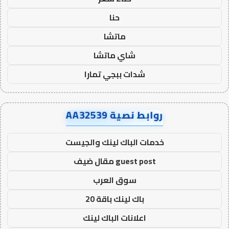
حنا
ماتشا
شاي ماتشا
شدات ببجي تمارا
روابط نصية AA32539
خدمات الباك لينك والجيست
guest post مقال ضيف
سوق العرب
باك لينك باقة 20
اعلانات الباك لينك