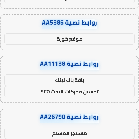
روابط نصية AA5386
موقع كورة
روابط نصية AA11138
باقة باك لينك
تحسين محركات البحث SEO
روابط نصية AA26790
ماسنجر المسلم