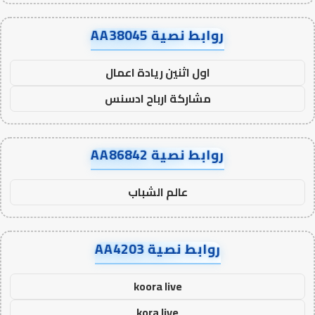
روابط نصية AA38045
اول اثنين ريادة اعمال
مشاركة ارباح ادسنس
روابط نصية AA86842
عالم الشباب
روابط نصية AA4203
koora live
kora live