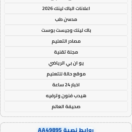
اعلانات الباك لينك 2026
مدسن طب
باك لينك وجيست بوست
مصادر التعليم
مجلة تقنية
يو ان بي الرياضي
موقع حالة للتعليم
اخبار 24 ساعة
هيدب فنون وترفيه
صحيفة العالم
روابط نصية AA49895