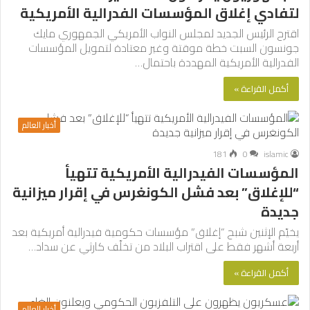
لتفادي إغلاق المؤسسات الفدرالية الأمريكية
اقترح الرئيس الجديد لمجلس النواب الأمريكي الجمهوري مايك
جونسون السبت خطة موقتة وغير معتادة لتمويل المؤسسات
الفدرالية الأمريكية المهددة باحتمال…
أكمل القراءة »
أخبار العالم
181
0
islamic
المؤسسات الفيدرالية الأمريكية تتهيأ
“للإغلاق” بعد فشل الكونغرس في إقرار ميزانية
جديدة
يخيّم الإثنين شبح “إغلاق” مؤسسات حكومية فيدرالية أمريكية بعد
أربعة أشهر فقط على اقتراب البلاد من تخلّف كارثي عن سداد…
أكمل القراءة »
أخبار العالم