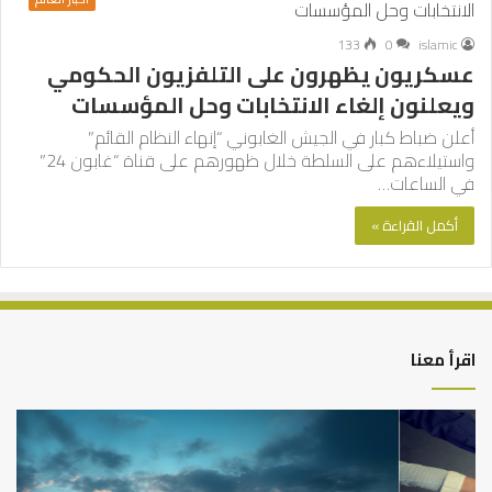
133
0
islamic
عسكريون يظهرون على التلفزيون الحكومي
ويعلنون إلغاء الانتخابات وحل المؤسسات
أعلن ضباط كبار في الجيش الغابوني “إنهاء النظام القائم”
واستيلاءهم على السلطة خلال ظهورهم على قناة “غابون 24”
في الساعات…
أكمل القراءة »
اقرأ معنا
التوازن
كي
بين
تش
عمل
الع
الدنيا
شخ