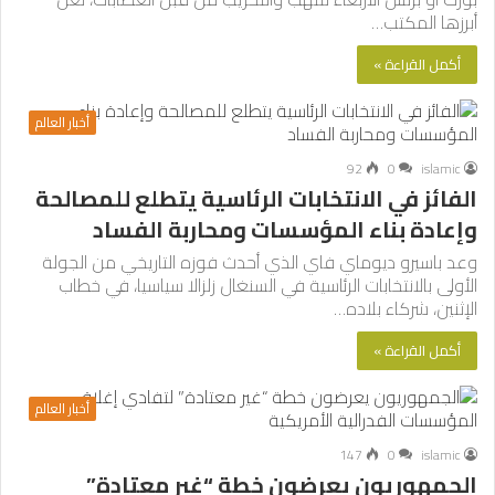
أبرزها المكتب…
أكمل القراءة »
أخبار العالم
92
0
islamic
الفائز في الانتخابات الرئاسية يتطلع للمصالحة
وإعادة بناء المؤسسات ومحاربة الفساد
وعد باسيرو ديوماي فاي الذي أحدث فوزه التاريخي من الجولة
الأولى بالانتخابات الرئاسية في السنغال زلزالا سياسيا، في خطاب
الإثنين، شركاء بلاده…
أكمل القراءة »
أخبار العالم
147
0
islamic
الجمهوريون يعرضون خطة “غير معتادة”