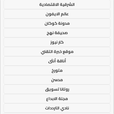
الشرقية الاقتصادية
عالم الايفون
مدونة كوكان
صحيفة نهج
كار نيوز
موقع خبرة التقني
أناقة أنثى
متورخ
مدسن
روتانا تسويق
مجلة الابداع
نادي الترددات