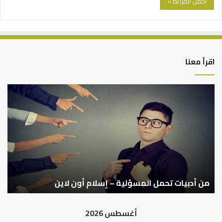
أكمل القراءة »
اقرأ معنا
من
أدبيات
تحمل
المسؤلية
–
إسلام
أون
لاين
من أدبيات تحمل المسؤلية – إسلام أون لاين
أغسطس 2026