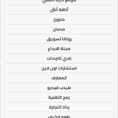
أناقة أنثى
متورخ
مدسن
روتانا تسويق
مجلة الابداع
نادي الترددات
استشارات اون لاين
المعارف
هيدب فيديو
رمح التقنية
رذاذ التجارة
طعم وكيف