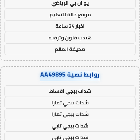
يو ان بي الرياضي
موقع حالة للتعليم
اخبار 24 ساعة
هيدب فنون وترفيه
صحيفة العالم
روابط نصية AA49895
شدات ببجي اقساط
شدات ببجي تمارا
شدات ببجي تمارا
شدات ببجي تابي
شدات ببجي تابي