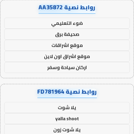
روابط نصية AA35872
ضوء التعليمي
صحيفة برق
موقع اشراقات
موقع اشراق اون لاين
اركان سياحة وسفر
روابط نصية FD781964
يلا شوت
yalla shoot
يلا شوت زون