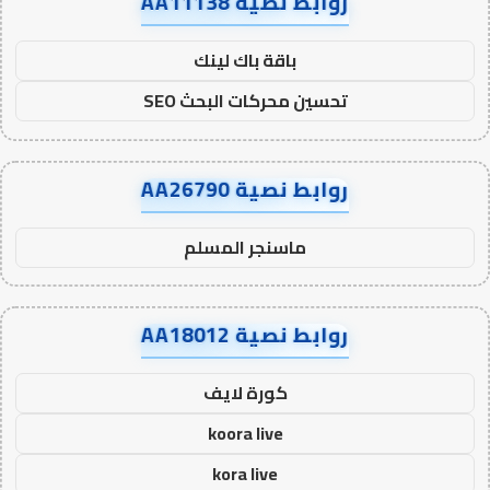
روابط نصية AA11138
باقة باك لينك
تحسين محركات البحث SEO
روابط نصية AA26790
ماسنجر المسلم
روابط نصية AA18012
كورة لايف
koora live
kora live