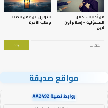
من أدبيات تحمل
التوازن بين عمل الدنيا
المسؤلية – إسلام أون
وطلب الآخرة
لاين
البحث
عن:
مواقع صديقة
روابط نصية AA2492