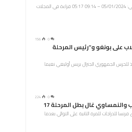
عودة إلى الصفحة الرئيسية / برامج / الدوريات نشرت في: 05/01/2024 – 09:14 05:17 قراءة في المجلات
156
0
اب على بونغو و”رئيس المرحلة
نافذ للحرس الجمهوري الجنرال بريس أوليغي نغيما
224
0
 والنمساوي غال بطل المرحلة 17
سا للدراجات للمرة الثانية على التوالي بعدما