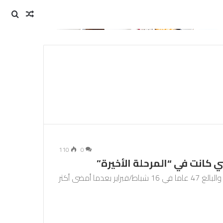
مقال
بحث
عن
عشوائي
110
0
كانت في “المرحلة الأخيرة”
توفي المعارض الروسي البارز للكرملين ألكسي نافالني، والبالغ 47 عاما في 16 شباط/فبراير بعدما أمضى أكثر