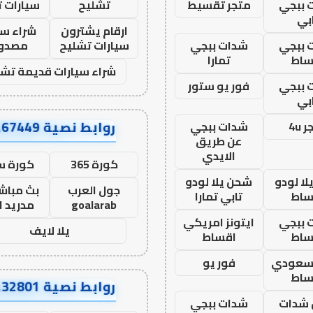
 ببجي
متجر تقسيط
تشليح
سيارات 
بي
ارقام يشترون
شراء سي
 ببجي
شدات ببجي
سيارات تشليح
مصدو
ساط
تمارا
شراء سيارات قديمة تشل
 ببجي
فور يو ستور
بي
روابط نصية AA67449
 4u
شدات ببجي
عن طريق
الايدي
كورة 365
كورة س
ا لودو
شحن يلا لودو
جول العرب
بث مباشر
ساط
تابي تمارا
goalarab
مدريد ا
 ببجي
ايتونز امريكي
يلا لايف
ساط
اقساط
 سعودي
فور يو
ساط
روابط نصية AA32801
شدات
شدات ببجي