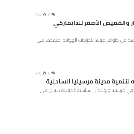
224
0
 والقميص الأصفر للدانماركي
سة من طواف فرنسا للدراجات الهوائية، متقدما على
216
0
 لتنمية مدينة مرسيليا الساحلية
د تجمعا انتخابيا في مرسيليا ويؤكد أن سياسته المقبلة ستركز على