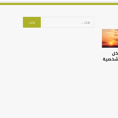
البحث
عن:
الرصيد
التوازن
التربوي
بين
والطفولة
عمل
المبكرة
الدنيا
كل
..
وطلب
كيف
الآخرة
 شخصية
نترجم
الرصيد التربوي والطفولة
خبرات
المبكرة .. كيف نترجم خبرات ما
التوازن بين عمل الدن
ما
قبل المدرسة إلى نجاح؟
الآخرة
قبل
المدرسة
إلى
نجاح؟