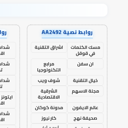
روابط نصية AA2492
رواب
مسك الكلمات
اشراق التقنية
شدات
في قوقل
اق
ان سفن
مرابع
شدات
التكنولوجيا
تم
خيال التقنية
شوف ويب
شدات
تا
مجلة الاسهم
الشرقية
الاقتصادية
ايتونز
اق
عالم الايفون
مدونة كوكان
شدات
صحيفة نهج
كار نيوز
اق