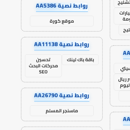
تشليح
روابط نصية AA5386
ارات
مة
موقع كورة
يح
روابط نصية AA11138
باقة باك لينك
تحسين
محركات البحث
يتي
SEO
 ريال
ليوم
روابط نصية AA26790
ماسنجر المسلم