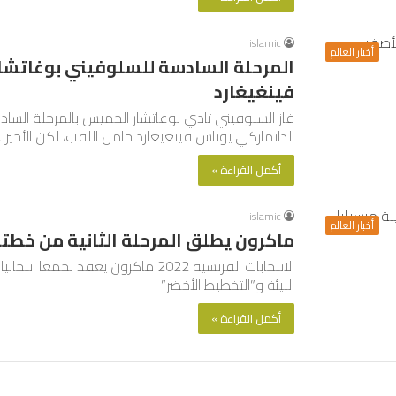
islamic
أخبار العالم
المرحلة السادسة للسلوفيني بوغاتشار
فينغيغارد
فاز السلوفيني تادي بوغاتشار الخميس بالمرحلة الساد
الدانماركي يوناس فينغيغارد حامل اللقب، لكن الأخير…
أكمل القراءة »
islamic
أخبار العالم
ماكرون يطلق المرحلة الثانية من خطته
الانتخابات الفرنسية 2022 ماكرون يعق
البيئة و”التخطيط الأخضر”
أكمل القراءة »