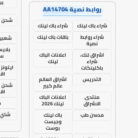
بب
روابط نصية AA14704
شحن يل
شراء باك لينك
شراء باك لينك
شراء روابط
باقات باك لينك
شعبية
نصية
بلاي
اشراق لنك،
اعلانات الباك
ست
شراء
لينك
ايتونز
باكلينكات
اق
التدريس
اشراق العالم
شحن يل
عالم كبير
اق
منتدى
اعلانات الباك
ح
الاشراق
لينك 2026
شاي 
مدسن طب
باك لينك
وجيست
بوست