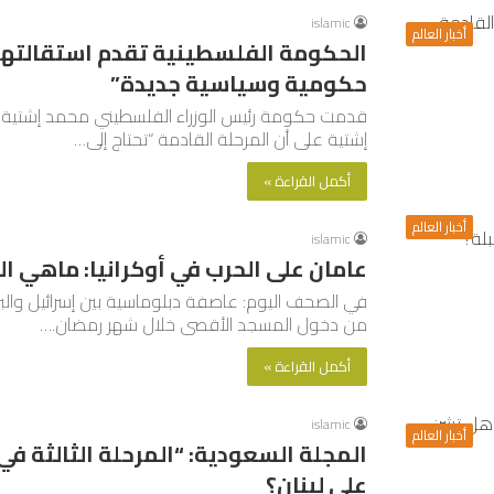
islamic
أخبار العالم
الحكومة الفلسطينية تقدم استقالتها ل
حكومية وسياسية جديدة”
قدمت حكومة رئيس الوزراء الفلسطيني محمد إشتية ال
إشتية على أن المرحلة القادمة “تحتاج إلى…
أكمل القراءة »
أخبار العالم
islamic
عامان على الحرب في أوكرانيا: ماهي ال
في الصحف اليوم: عاصفة دبلوماسية بين إسرائيل والبرا
من دخول المسجد الأقصى خلال شهر رمضان.…
أكمل القراءة »
islamic
أخبار العالم
المجلة السعودية: “المرحلة الثالثة في
على لبنان؟