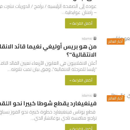
– رامتان عوايطية…
أكمل القراءة »
islamic
أخبار العالم
من هو بريس أوليغي نغيما قائد الانقل
الانتقالية”؟
أعلن الانقلابيون في الغابون الأربعاء تعيين القائد ال
“رئيسا للمرحلة الانتقالية”، وفق بيان تمت تلاوته…
أكمل القراءة »
islamic
أخبار العالم
فينغيغارد يقطع شوطا كبيرا نحو اللقب
قطع يوناس فينغيغارد خطوة كبيرة نحو الفوز بسباق فرن
تراجع منافسه تادي بوغاتشار الذي…
أكمل القراءة »