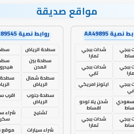
مواقع صديقة
ط نصية AA49895
روابط نصية AA89545
 ببجي
شدات ببجي
سطحة الرياض
سطح
ساط
تمارا
سطحة بين
سطح
 ببجي
شدات ببجي
المدن
هيدرو
ارا
تابي
سطحة شمال
سطحة 
 ببجي
ايتونز امريكي
الرياض
الري
بي
سطحة جنوب
اقرب س
 سعودي
شحن يلا لودو
الرياض
ساط
اقساط
تشليح
شراء سي
 ببجي
شدات ببجي
سكرا
ساط
تمارا
شراء سيارات
موقع ش