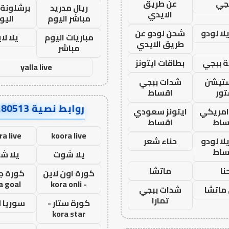
جي
عن طريق
ريال مدريد
برشلونة 
الايدي
مباشر اليوم
اليو
ا لودو
شحن لودو عن
مباريات اليوم
يلا لا
طريق الايدي
مباشر
 ببجي
بطاقات ايتونز
yalla live
ستيشن
شدات ببجي
ور
اقساط
روابط نصية AA80513
 امريكي
ايتونز سعودي
ساط
اقساط
ra live
koora live
ا لودو
حناء شعر
ساط
يلا شوت
يلا ش
نا
ماتشا
كورة اون لاين
كورة ج
a goal
- kora onli
ماتشا
شدات ببجي
تمارا
كورة ستار -
سوريا 
kora star