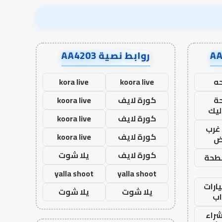
روابط نصية AA4203
ه
koora live
kora live
ة
كورة لايف
koora live
ليك
كورة لايف
koora live
غرب
كورة لايف
koora live
اض
كورة لايف
يلا شوت
طحة
yalla shoot
yalla shoot
ارات
يلا شوت
يلا شوت
ب
راء