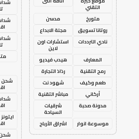
موقع خبرة
أناقة أنثى
شدات
التقني
تا
متورخ
مدسن
شدات
اق
روتانا تسويق
مجلة الابداع
شدات
نادي الترددات
استشارات اون
تا
لاين
متجر
المعارف
هيدب فيديو
رمح التقنية
رذاذ التجارة
شحن يل
طعم وكيف
شهود نت
اق
أركاني
مباشر التقنية
شدات
اق
مدونة صحبة
شرقيات
السياحة
ايتونز
اق
موسوعة انوار
اشراق الأرباح
شحن 