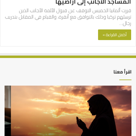
المساجد الأجانب إلى أراضيها
قررت ألمانيا الخميس التوقف عن قبول الأئمة الأجانب الذين
ترسلهم تركيا وذلك بالتوافق مع أنقرة، والقيام في المقابل بتدريب
رجال…
أكمل القراءة »
اقرأ معنا
أهم
الع
أسباب
الع
عدم
بين
استجابة
الإ
الدعاء
ما
وال
بن
سع