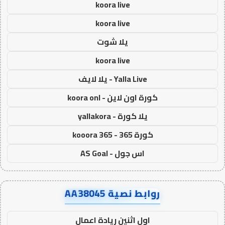
koora live
koora live
يلا شوت
koora live
Yalla Live - يلا لايف
كورة اون لاين - koora onl
يلا كورة - yallakora
كورة 365 - kooora 365
اس جول - AS Goal
روابط نصية AA38045
اول اثنين ريادة اعمال