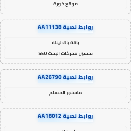
موقع كورة
روابط نصية AA11138
باقة باك لينك
تحسين محركات البحث SEO
روابط نصية AA26790
ماسنجر المسلم
روابط نصية AA18012