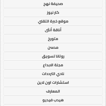
صحيفة نهج
كار نيوز
موقع خبرة التقني
أناقة أنثى
متورخ
مدسن
روتانا تسويق
مجلة الابداع
نادي الترددات
استشارات اون لاين
المعارف
هيدب فيديو