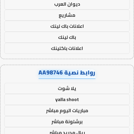
ديوان العرب
مشاريع
اعلانات باك لينك
باك لينك
اعلانات باكلينك
روابط نصية AA98746
يلا شوت
yalla shoot
مباريات اليوم مباشر
برشلونة مباشر
ريال مدريد مباشر