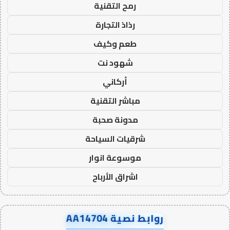
رمح التقنية
رذاذ التجارة
طعم وكيف
شهود نت
أركاني
مباشر التقنية
مدونة صحبة
شرقيات السياحة
موسوعة انوار
اشراق الأرباح
روابط نصية AA14704