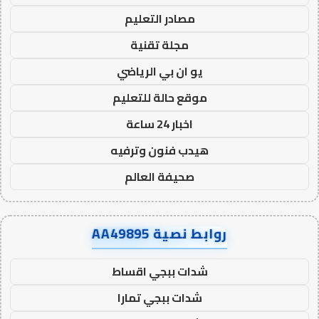
مصادر التعليم
مجلة تقنية
يو ان بي الرياضي
موقع حالة للتعليم
اخبار 24 ساعة
هيدب فنون وترفيه
صحيفة العالم
روابط نصية AA49895
شدات ببجي اقساط
شدات ببجي تمارا