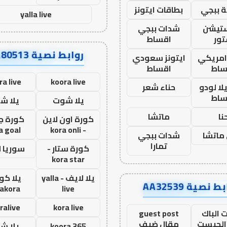
 ببجي
بطاقات ايتونز
yalla live
ستيشن
شدات ببجي
ور
اقساط
روابط نصية AA80513
 امريكي
ايتونز سعودي
ساط
اقساط
ra live
koora live
ا لودو
حناء شعر
ساط
يلا شوت
يلا ش
نا
ماتشا
كورة اون لاين
كورة ج
a goal
- kora onli
ماتشا
شدات ببجي
تمارا
كورة ستار -
سوريا 
kora star
يلا لايف - yalla
يلا كور
ط نصية AA32539
lakora
live
ralive
kora live
 الباك
guest post
الجيست
مقال ضيف
koora 365
يلا ش