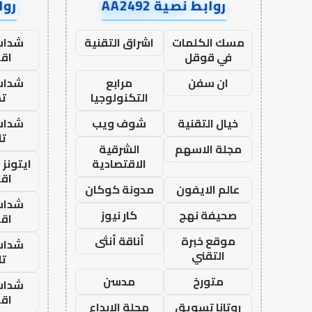
روابط نصية AA2492
رواب
مسك الكلمات
اشراق التقنية
شدات
في قوقل
اق
ان سفن
مرابع
شدات
التكنولوجيا
تم
خيال التقنية
شوف ويب
شدات
تا
مجلة الاسهم
الشرقية
الاقتصادية
ايتونز
اق
عالم الايفون
مدونة كوكان
شدات
صحيفة نهج
كار نيوز
اق
موقع خبرة
أناقة أنثى
شدات
التقني
تا
متورخ
مدسن
شدات
اق
روتانا تسويق
مجلة الابداع