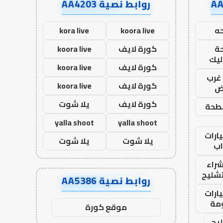
روابط نصية AA4203
ه
koora live
kora live
ة
كورة لايف
koora live
ليك
كورة لايف
koora live
غرب
كورة لايف
koora live
اض
كورة لايف
يلا شوت
طحة
yalla shoot
yalla shoot
ارات
يلا شوت
يلا شوت
ب
راء
تشليح
روابط نصية AA5386
ارات
مة
موقع كورة
يح