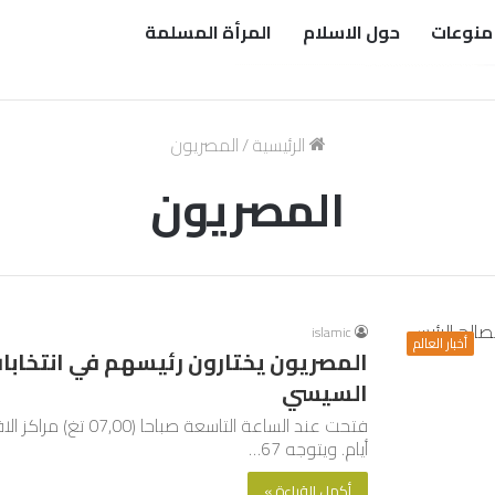
منوعات
حول الاسلام
المرأة المسلمة
الرئيسية
/
المصريون
المصريون
islamic
أخبار العالم
المصريون يختارون رئيسهم في انتخابا
السيسي
فتحت عند الساعة التا
أيام. ويتوجه 67…
أكمل القراءة »