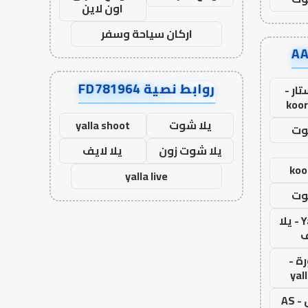
اون لاين
اركان سياحة وسفر
روابط نصية FD781964
ار -
koor
يلا شوت
yalla shoot
وت
يلا شوت زون
يلا لايف
koo
yalla live
وت
Yalla Live - يلا
ف
ة -
yal
اس جول - AS