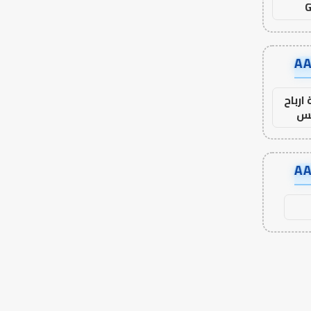
G
ارباح
س