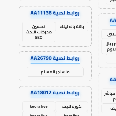
روابط نصية AA11138
باقة باك لينك
تحسين
محركات البحث
يتي
SEO
 ريال
ليوم
روابط نصية AA26790
ماسنجر المسلم
روابط نصية AA18012
مباشر
م
كورة لايف
koora live
يف
koora live
kora live