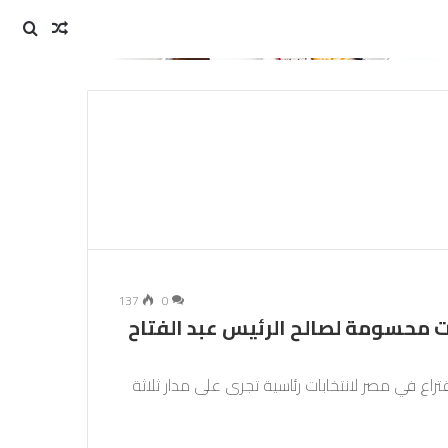
مقال
بحث
عن
عشوائي
137
0
ت محسومة لصالح الرئيس عبد الفتاح
سعة صباحا (07,00 تغ) مراكز الاقتراع في مصر لانتخابات رئاسية تجرى على مدار ثلاثة