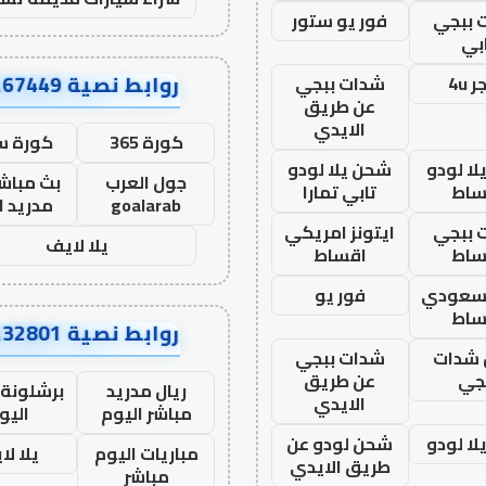
 ببجي
فور يو ستور
بي
روابط نصية AA67449
 4u
شدات ببجي
عن طريق
الايدي
كورة 365
كورة س
ا لودو
شحن يلا لودو
جول العرب
بث مباشر
ساط
تابي تمارا
goalarab
مدريد ا
 ببجي
ايتونز امريكي
يلا لايف
ساط
اقساط
 سعودي
فور يو
ساط
روابط نصية AA32801
شدات
شدات ببجي
جي
عن طريق
ريال مدريد
برشلونة 
الايدي
مباشر اليوم
اليو
ا لودو
شحن لودو عن
مباريات اليوم
يلا لا
طريق الايدي
مباشر