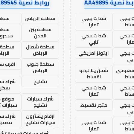
ط نصية AA49895
روابط نصية AA89545
 ببجي
شدات ببجي
سطحة الرياض
سطح
ساط
تمارا
سطحة بين
سطح
 ببجي
شدات ببجي
المدن
هيدرو
ارا
تابي
سطحة شمال
سطحة 
 ببجي
ايتونز امريكي
الرياض
الري
بي
سطحة جنوب
اقرب س
 سعودي
شحن يلا لودو
الرياض
ساط
اقساط
تشليح
شراء سي
 ببجي
شدات ببجي
سكرا
ساط
تمارا
شراء سيارات
موقع ش
 ببجي
متجر تقسيط
تشليح
سيارات 
بي
ارقام يشترون
شراء سي
 ببجي
شدات ببجي
سيارات تشليح
مصدو
ساط
تمارا
شراء سيارات قديمة تشل