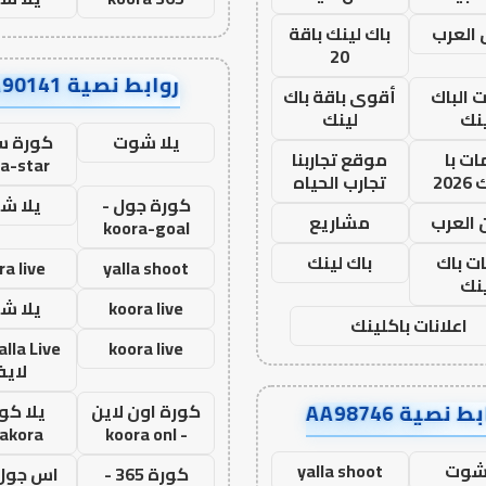
العرب
باك لينك باقة
20
روابط نصية AA90141
ت الباك
أقوى باقة باك
نك
لينك
يلا شوت
كورة ست
ت با
موقع تجاربنا
a-star
20
تجارب الحياه
كورة جول -
يلا ش
 العرب
مشاريع
koora-goal
ات باك
باك لينك
ra live
yalla shoot
نك
koora live
يلا ش
اعلانات باكلينك
koora live
لاي
ط نصية AA98746
كورة اون لاين
يلا كور
lakora
- koora onl
 شوت
yalla shoot
كورة 365 -