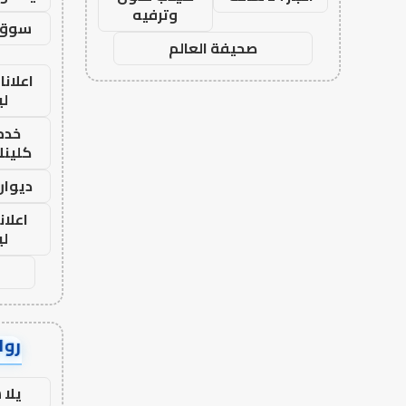
وترفيه
سوق 
صحيفة العالم
اعلانا
لي
خدما
كلينك 26
ديوان
اعلان
لي
رواب
يلا