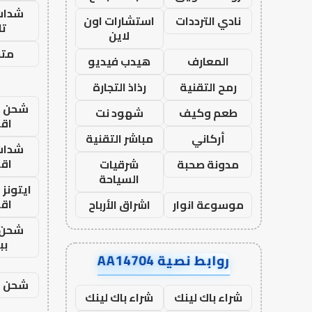
شدات
نادي الترددات
استشارات اون
تا
لاين
متجر
المعارف
هيدب فيديو
رمح التقنية
رذاذ التجارة
شحن يل
طعم وكيف
شهود نت
اق
أركاني
مباشر التقنية
شدات
اق
مدونة صحبة
شرقيات
السياحة
ايتونز
اق
موسوعة انوار
اشراق الأرباح
شحن 
بب
روابط نصية AA14704
شحن يل
شراء باك لينك
شراء باك لينك