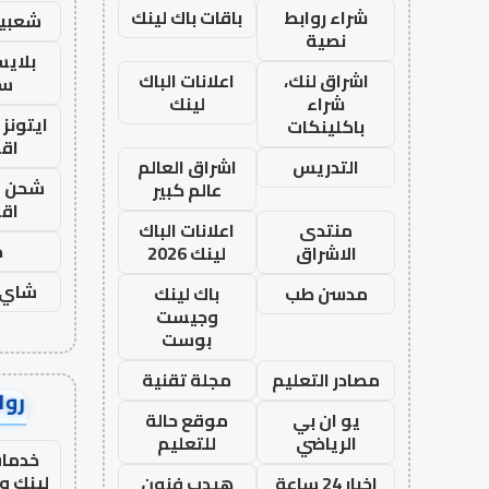
شراء روابط
باقات باك لينك
شعبية
نصية
بلاي
اشراق لنك،
اعلانات الباك
ست
شراء
لينك
ايتونز
باكلينكات
اق
التدريس
اشراق العالم
شحن يل
عالم كبير
اق
منتدى
اعلانات الباك
ح
الاشراق
لينك 2026
شاي 
مدسن طب
باك لينك
وجيست
بوست
مصادر التعليم
مجلة تقنية
رواب
يو ان بي
موقع حالة
الرياضي
للتعليم
خدمات
لينك و
اخبار 24 ساعة
هيدب فنون