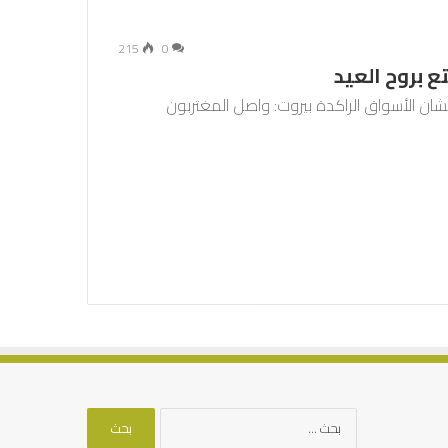
215
0
ع بروح العيد
شان الأسواق الراكدة بيروت: واصل المغتربون
البحث
عن: