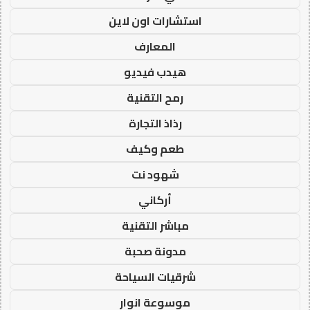
استشارات اون لاين
المعارف
هيدب فيديو
رمح التقنية
رذاذ التجارة
طعم وكيف
شهود نت
أركاني
مباشر التقنية
مدونة صحبة
شرقيات السياحة
موسوعة انوار