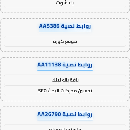
يلا شوت
روابط نصية AA5386
موقع كورة
روابط نصية AA11138
باقة باك لينك
تحسين محركات البحث SEO
روابط نصية AA26790
ماسنجر المسلم