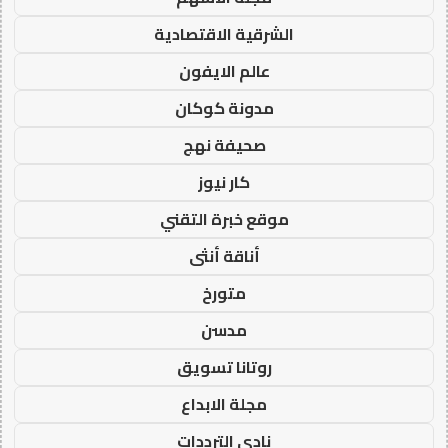
الشرقية الاقتصادية
عالم الايفون
مدونة كوكان
صحيفة نهج
كار نيوز
موقع خبرة التقني
أناقة أنثى
متورخ
مدسن
روتانا تسويق
مجلة الابداع
نادي الترددات