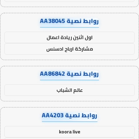
روابط نصية AA38045
اول اثنين ريادة اعمال
مشاركة ارباح ادسنس
روابط نصية AA86842
عالم الشباب
روابط نصية AA4203
koora live