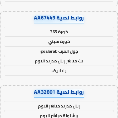
روابط نصية AA67449
كورة 365
كورة سيتي
جول العرب goalarab
بث مباشر ريال مدريد اليوم
يلا لايف
روابط نصية AA32801
ريال مدريد مباشر اليوم
برشلونة مباشر اليوم