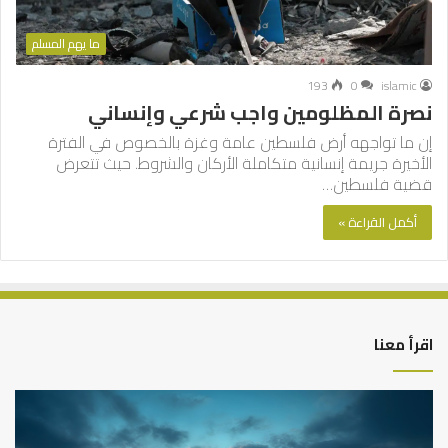
ما يهم المسلم
193
0
islamic
نصرة المظلومين واجب شرعي وإنساني
إن ما تواجهه أرض فلسطين عامة وغزة بالخصوص في الفترة
الأخيرة جريمة إنسانية متكاملة الأركان والشروط. حيث تتعرض
قضية فلسطين…
أكمل القراءة »
اقرأ معنا
كيف
أه
تشكل
أسب
العبادات
عد