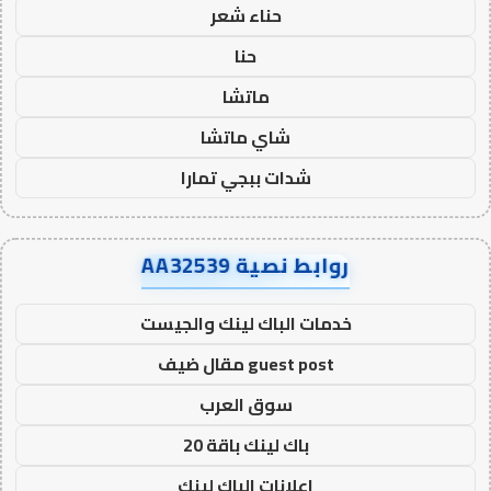
حناء شعر
حنا
ماتشا
شاي ماتشا
شدات ببجي تمارا
روابط نصية AA32539
خدمات الباك لينك والجيست
guest post مقال ضيف
سوق العرب
باك لينك باقة 20
اعلانات الباك لينك