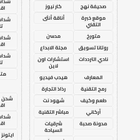
شدات
صحيفة نهج
كار نيوز
اق
موقع خبرة
أناقة أنثى
شدات
التقني
تا
متورخ
مدسن
شدات
اق
روتانا تسويق
مجلة الابداع
شدات
نادي الترددات
استشارات اون
تا
لاين
متجر
المعارف
هيدب فيديو
رمح التقنية
رذاذ التجارة
شحن يل
طعم وكيف
شهود نت
اق
أركاني
مباشر التقنية
شدات
اق
مدونة صحبة
شرقيات
السياحة
ايتونز