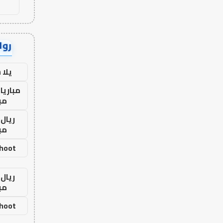
رواب
يلا
مباريا
مب
ريال 
مب
shoot
ريال 
مب
shoot