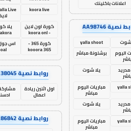
اعلانات باكلينك
koora live
لاي
ط نصية AA98746
كورة اون لاين
يلا كور
lakora
- koora onl
 شوت
yalla shoot
كورة 365 -
oal
kooora 365
ت اليوم
برشلونة مباشر
اشر
مدريد
يلا شوت
روابط نصية AA38045
اشر
yalla 
مباريات اليوم
اول اثنين ريادة
مشاركة 
مباشر
اعمال
ادسن
مدريد
يلا شوت
اشر
روابط نصية AA86842
yalla 
مباريات اليوم
مباشر