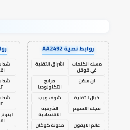
روابط نصية AA2492
رواب
مسك الكلمات
اشراق التقنية
شدات
في قوقل
اق
ان سفن
مرابع
شدات
التكنولوجيا
تم
خيال التقنية
شوف ويب
شدات
تا
مجلة الاسهم
الشرقية
الاقتصادية
ايتونز
اق
عالم الايفون
مدونة كوكان