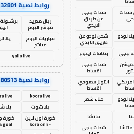
ساط
روابط نصية AA32801
شدات
شدات ببجي
جي
عن طريق
ريال مدريد
برشلونة 
الايدي
مباشر اليوم
اليو
ا لودو
شحن لودو عن
مباريات اليوم
يلا لا
طريق الايدي
مباشر
 ببجي
بطاقات ايتونز
yalla live
ستيشن
شدات ببجي
ور
اقساط
روابط نصية AA80513
 امريكي
ايتونز سعودي
ساط
اقساط
ra live
koora live
ا لودو
حناء شعر
ساط
يلا شوت
يلا ش
نا
ماتشا
كورة اون لاين
كورة ج
a goal
- kora onli
ماتشا
شدات ببجي
تمارا