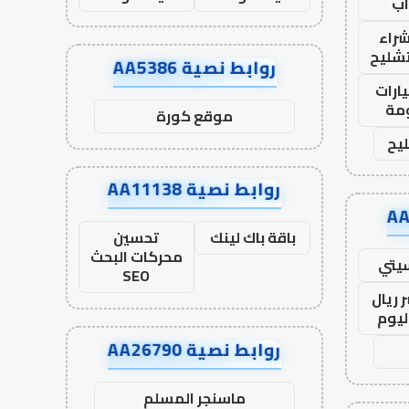
ب
راء
تشليح
روابط نصية AA5386
ارات
مة
موقع كورة
يح
روابط نصية AA11138
باقة باك لينك
تحسين
محركات البحث
يتي
SEO
 ريال
ليوم
روابط نصية AA26790
ماسنجر المسلم