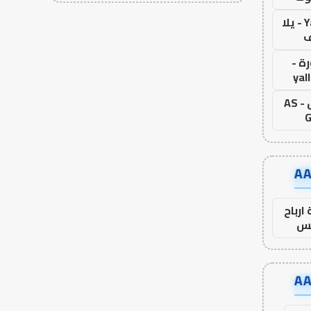
Yalla Live - يلا
ف
ة -
yal
اس جول - AS
G
ارباح
س