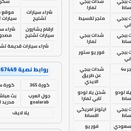
 ببجي
شدات ببجي
سكرا
ساط
تمارا
شراء سيارات
موقع ش
 ببجي
متجر تقسيط
تشليح
سيارات 
بي
ارقام يشترون
شراء سي
 ببجي
شدات ببجي
سيارات تشليح
مصدو
ساط
تمارا
شراء سيارات قديمة تشل
 ببجي
فور يو ستور
بي
روابط نصية AA67449
 4u
شدات ببجي
عن طريق
الايدي
كورة 365
كورة س
ا لودو
شحن يلا لودو
جول العرب
بث مباشر
ساط
تابي تمارا
goalarab
مدريد ا
 ببجي
ايتونز امريكي
يلا لايف
ساط
اقساط
 سعودي
فور يو