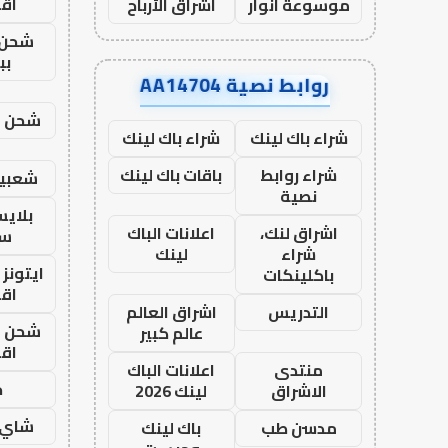
اق
موسوعة انوار
اشراق الأرباح
شحن 
بب
روابط نصية AA14704
شحن يل
شراء باك لينك
شراء باك لينك
شراء روابط
باقات باك لينك
شعبية
نصية
بلاي
اشراق لنك،
اعلانات الباك
ست
شراء
لينك
ايتونز
باكلينكات
اق
التدريس
اشراق العالم
شحن يل
عالم كبير
اق
منتدى
اعلانات الباك
ح
الاشراق
لينك 2026
شاي 
مدسن طب
باك لينك