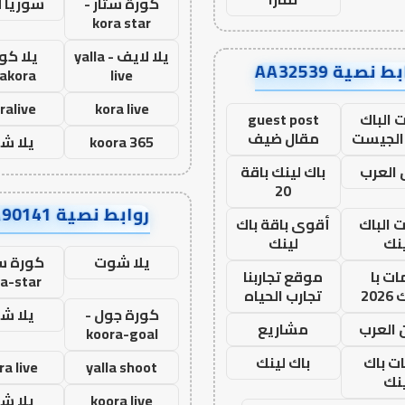
كورة ستار -
سوريا 
kora star
يلا لايف - yalla
يلا كور
ط نصية AA32539
lakora
live
ralive
kora live
 الباك
guest post
الجيست
مقال ضيف
koora 365
يلا ش
العرب
باك لينك باقة
20
روابط نصية AA90141
ت الباك
أقوى باقة باك
نك
لينك
يلا شوت
كورة ست
ت با
موقع تجاربنا
a-star
20
تجارب الحياه
كورة جول -
يلا ش
 العرب
مشاريع
koora-goal
ات باك
باك لينك
ra live
yalla shoot
نك
koora live
يلا ش