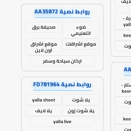
لايف
روابط نصية AA35872
ة -
yal
ضوء
صحيفة برق
التعليمي
koo
موقع اشراقات
موقع اشراق
وت
اون لاين
اركان سياحة وسفر
روابط نصية FD781964
ار -
koor
يلا شوت
yalla shoot
وت
يلا شوت زون
يلا لايف
koo
yalla live
وت