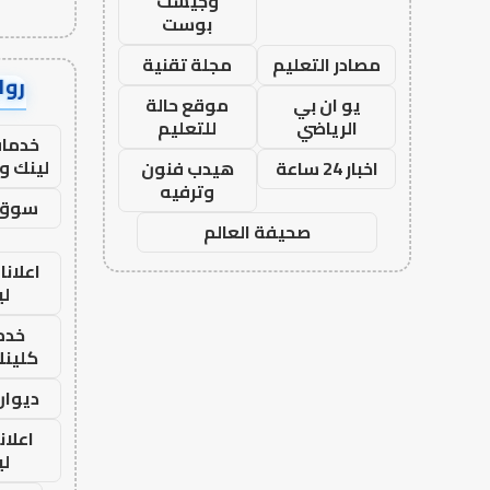
وجيست
بوست
مصادر التعليم
مجلة تقنية
رواب
يو ان بي
موقع حالة
الرياضي
للتعليم
خدمات
لينك و
اخبار 24 ساعة
هيدب فنون
وترفيه
سوق 
صحيفة العالم
اعلانا
لي
خدما
كلينك 26
ديوان
اعلان
لي