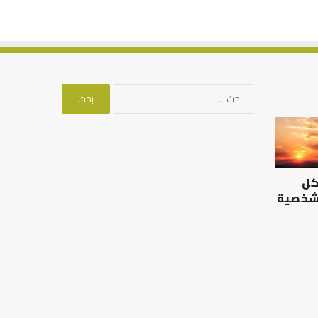
البحث
عن:
الرصيد
التوازن
التربوي
بين
والطفولة
عمل
المبكرة
الدنيا
كل
..
وطلب
كيف
الآخرة
 شخصية
نترجم
الرصيد التربوي والطفولة
خبرات
المبكرة .. كيف نترجم خبرات ما
التوازن بين عمل الدن
ما
قبل المدرسة إلى نجاح؟
الآخرة
قبل
المدرسة
إلى
نجاح؟