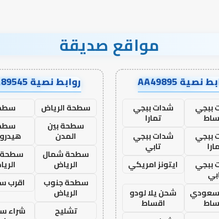
مواقع صديقة
ط نصية AA49895
روابط نصية AA89545
 ببجي
شدات ببجي
سطحة الرياض
سطح
ساط
تمارا
سطحة بين
سطح
 ببجي
شدات ببجي
المدن
هيدرو
ارا
تابي
سطحة شمال
سطحة 
 ببجي
ايتونز امريكي
الرياض
الري
بي
سطحة جنوب
اقرب س
 سعودي
شحن يلا لودو
الرياض
ساط
اقساط
تشليح
شراء سي