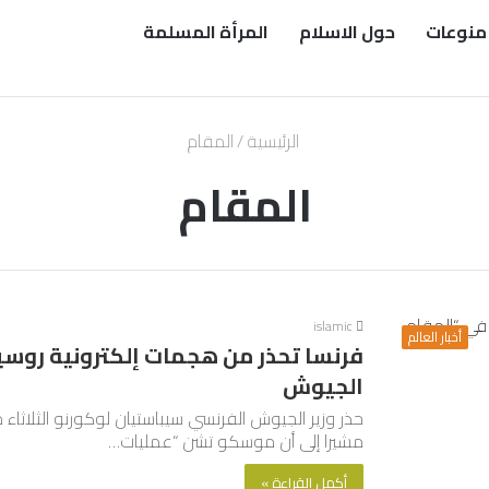
منوعات
حول الاسلام
المرأة المسلمة
الرئيسية
/
المقام
المقام
islamic
أخبار العالم
فرنسا تحذر من هجمات إلكترونية روسي
الجيوش
حذر وزير الجيوش الفرنسي سيباستيان لوكورنو الثلاثاء م
مشيرا إلى أن موسكو تشن “عمليات…
أكمل القراءة »