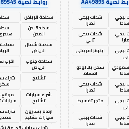
ط نصية AA49895
روابط نصية AA89545
 ببجي
شدات ببجي
سطحة الرياض
سطح
ساط
تمارا
سطحة بين
سطح
 ببجي
شدات ببجي
المدن
هيدرو
ارا
تابي
سطحة شمال
سطحة 
 ببجي
ايتونز امريكي
الرياض
الري
بي
سطحة جنوب
اقرب س
 سعودي
شحن يلا لودو
الرياض
ساط
اقساط
تشليح
شراء سي
 ببجي
شدات ببجي
سكرا
ساط
تمارا
شراء سيارات
موقع ش
 ببجي
متجر تقسيط
تشليح
سيارات 
بي
ارقام يشترون
شراء سي
 ببجي
شدات ببجي
سيارات تشليح
مصدو
ساط
تمارا
شراء سيارات قديمة تشل