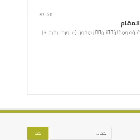
183
0
المقام
قال تعالى: { ٱلَّذِینَ یُؤۡمِنُونَ بِٱلۡغَیۡبِ وَیُقِیمُونَ ٱلصَّلَوٰةَ وَمِمَّا رَزَقۡنَـٰهُمۡ یُنفِقُونَ }[سورة البقَرة: 3]
البحث
عن: