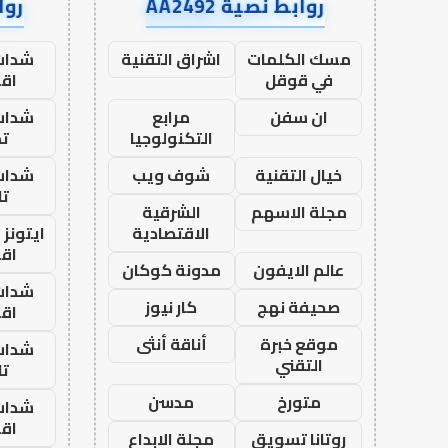
روابط نصية AA2492
رواب
مسك الكلمات
اشراق التقنية
شدات
في قوقل
اق
ان سفن
مرابع
شدات
التكنولوجيا
تم
خيال التقنية
شوف ويب
شدات
تا
مجلة الاسهم
الشرقية
الاقتصادية
ايتونز
اق
عالم الايفون
مدونة كوكان
شدات
صحيفة نهج
كار نيوز
اق
موقع خبرة
أناقة أنثى
شدات
التقني
تا
متورخ
مدسن
شدات
اق
روتانا تسويق
مجلة الابداع