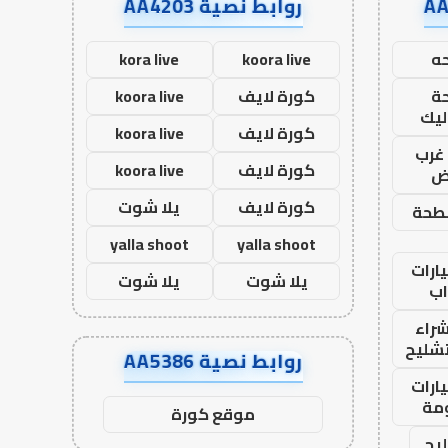
روابط نصية AA4203
ه
koora live
kora live
ة
كورة لايف
koora live
ليك
كورة لايف
koora live
غرب
كورة لايف
koora live
اض
كورة لايف
يلا شوت
طحة
yalla shoot
yalla shoot
ارات
يلا شوت
يلا شوت
ب
راء
تشليح
روابط نصية AA5386
ارات
مة
موقع كورة
يح