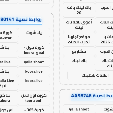
العرب
باك لينك باقة
20
روابط نصية AA90141
ت الباك
أقوى باقة باك
نك
لينك
يلا شوت
كورة ست
ت با
موقع تجاربنا
a-star
20
تجارب الحياه
كورة جول -
يلا ش
 العرب
مشاريع
koora-goal
ات باك
باك لينك
ra live
yalla shoot
نك
koora live
يلا ش
اعلانات باكلينك
koora live
لاي
ط نصية AA98746
كورة اون لاين
يلا كور
lakora
- koora onl
 شوت
yalla shoot
كورة 365 -