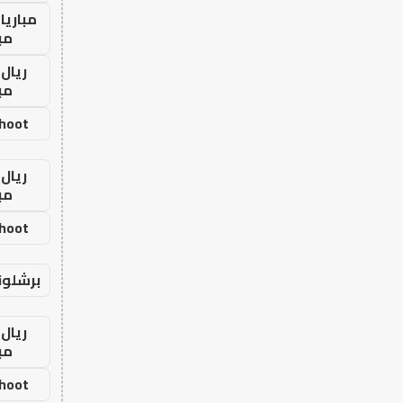
مباريا
مب
ريال 
مب
shoot
ريال 
مب
shoot
برشلون
ريال 
مب
shoot