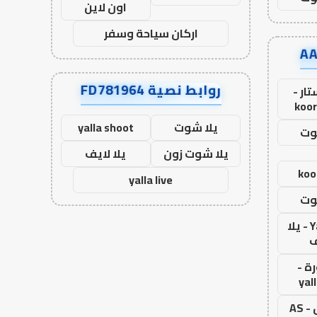
اون لاين
اركان سياحة وسفر
روابط نصية FD781964
ار -
koor
يلا شوت
yalla shoot
وت
يلا شوت زون
يلا لايف
koo
yalla live
وت
Yalla Live - يلا
ف
ة -
yal
اس جول - AS