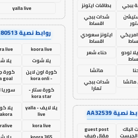
 ببجي
بطاقات ايتونز
yalla live
ستيشن
شدات ببجي
ور
اقساط
روابط نصية AA80513
 امريكي
ايتونز سعودي
ساط
اقساط
ra live
koora live
ا لودو
حناء شعر
ساط
يلا شوت
يلا ش
نا
ماتشا
كورة اون لاين
كورة ج
a goal
- kora onli
ماتشا
شدات ببجي
تمارا
كورة ستار -
سوريا 
kora star
يلا لايف - yalla
يلا كور
ط نصية AA32539
lakora
live
ralive
kora live
 الباك
guest post
الجيست
مقال ضيف
koora 365
يلا ش