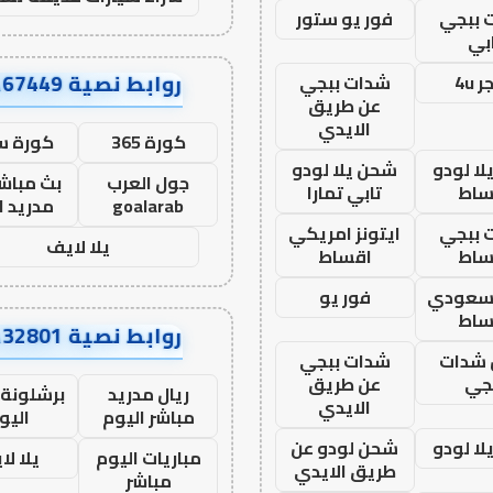
 ببجي
فور يو ستور
بي
روابط نصية AA67449
 4u
شدات ببجي
عن طريق
الايدي
كورة 365
كورة س
ا لودو
شحن يلا لودو
جول العرب
بث مباشر
ساط
تابي تمارا
goalarab
مدريد ا
 ببجي
ايتونز امريكي
يلا لايف
ساط
اقساط
 سعودي
فور يو
ساط
روابط نصية AA32801
شدات
شدات ببجي
جي
عن طريق
ريال مدريد
برشلونة 
الايدي
مباشر اليوم
اليو
ا لودو
شحن لودو عن
مباريات اليوم
يلا لا
طريق الايدي
مباشر