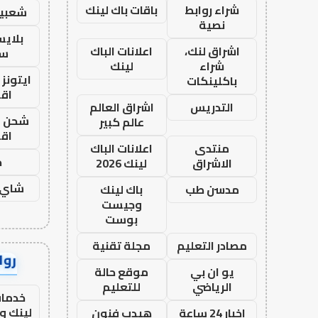
شراء روابط
باقات باك لينك
شعبية
نصية
بلاي
اشراق لنك،
اعلانات الباك
ست
شراء
لينك
ايتونز
باكلينكات
اق
التدريس
اشراق العالم
شحن يل
عالم كبير
اق
منتدى
اعلانات الباك
ح
الاشراق
لينك 2026
شاي 
مدسن طب
باك لينك
وجيست
بوست
مصادر التعليم
مجلة تقنية
رواب
يو ان بي
موقع حالة
الرياضي
للتعليم
خدمات
لينك و
اخبار 24 ساعة
هيدب فنون