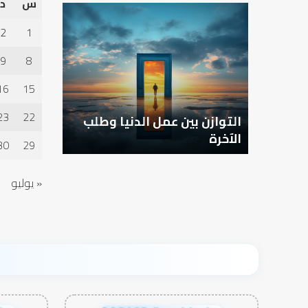
س
د
التوازن
بين
2
1
عمل
الدنيا
9
8
وطلب
الآخرة
16
15
23
22
التوازن بين عمل الدنيا وطلب
الآخرة
30
29
« يوليو