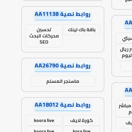
روابط نصية AA11138
باقة باك لينك
تحسين
محركات البحث
يتي
SEO
 ريال
ليوم
روابط نصية AA26790
ماسنجر المسلم
روابط نصية AA18012
مباشر
م
كورة لايف
koora live
يف
koora live
kora live