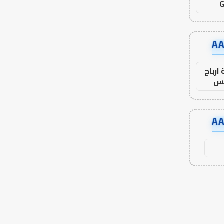
G
ارباح
س