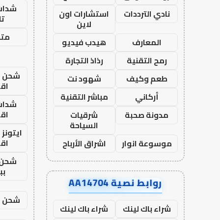
شدات
نادي الترددات
استشارات اون
تا
لاين
متجر
المعارف
هيدب فيديو
رمح التقنية
رذاذ التجارة
شحن يل
طعم وكيف
شهود نت
اق
أركاني
مباشر التقنية
شدات
اق
مدونة صحبة
شرقيات
السياحة
ايتونز
اق
موسوعة انوار
اشراق الأرباح
شحن 
بب
روابط نصية AA14704
شحن يل
شراء باك لينك
شراء باك لينك