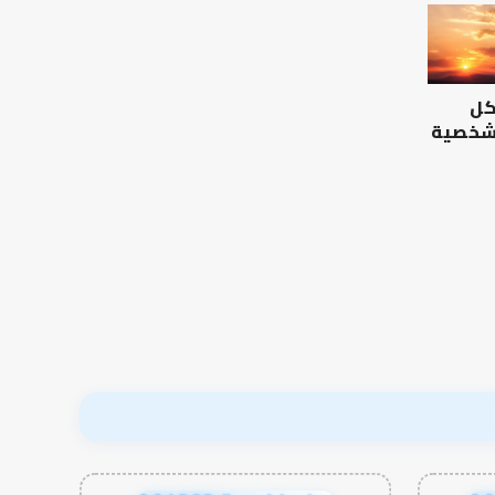
كل
 شخصية