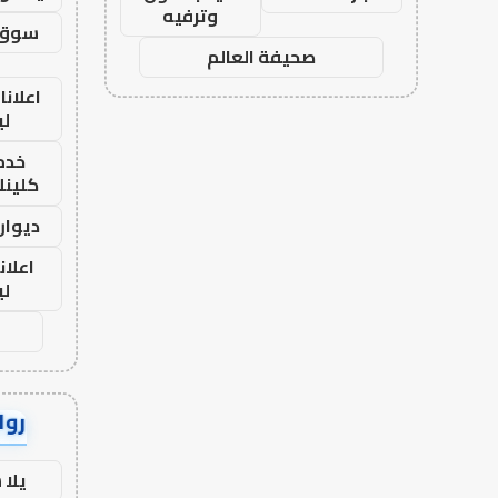
وترفيه
سوق 
صحيفة العالم
اعلانا
لي
خدما
كلينك 26
ديوان
اعلان
لي
رواب
يلا