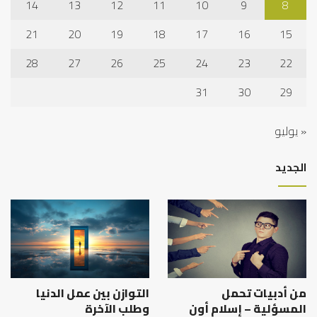
14
13
12
11
10
9
8
21
20
19
18
17
16
15
28
27
26
25
24
23
22
31
30
29
« يوليو
الجديد
من أدبيات تحمل
التوازن بين عمل الدنيا
المسؤلية – إسلام أون
وطلب الآخرة