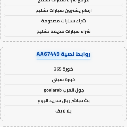
ارقام يشترون سيارات تشليح
شراء سيارات مصدومة
شراء سيارات قديمة تشليح
روابط نصية AA67449
كورة 365
كورة سيتي
جول العرب goalarab
بث مباشر ريال مدريد اليوم
يلا لايف