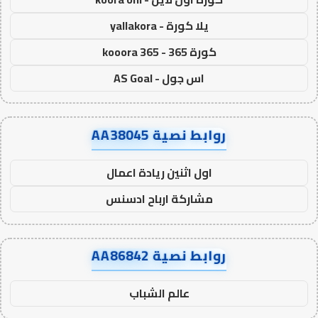
يلا كورة - yallakora
كورة 365 - kooora 365
اس جول - AS Goal
روابط نصية AA38045
اول اثنين ريادة اعمال
مشاركة ارباح ادسنس
روابط نصية AA86842
عالم الشباب