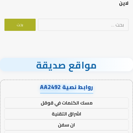
لاين
البحث
عن:
مواقع صديقة
روابط نصية AA2492
مسك الكلمات في قوقل
اشراق التقنية
ان سفن