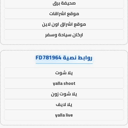
صحيفة برق
موقع اشراقات
موقع اشراق اون لاين
اركان سياحة وسفر
روابط نصية FD781964
يلا شوت
yalla shoot
يلا شوت زون
يلا لايف
yalla live