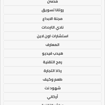
مدسن
روتانا تسويق
مجلة الابداع
نادي الترددات
استشارات اون لاين
المعارف
هيدب فيديو
رمح التقنية
رذاذ التجارة
طعم وكيف
شهود نت
أركاني