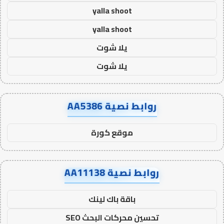
yalla shoot
yalla shoot
يلا شوت
يلا شوت
روابط نصية AA5386
موقع كورة
روابط نصية AA11138
باقة باك لينك
تحسين محركات البحث SEO