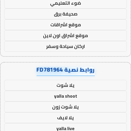
ضوء التعليمي
صحيفة برق
موقع اشراقات
موقع اشراق اون لاين
اركان سياحة وسفر
روابط نصية FD781964
يلا شوت
yalla shoot
يلا شوت زون
يلا لايف
yalla live