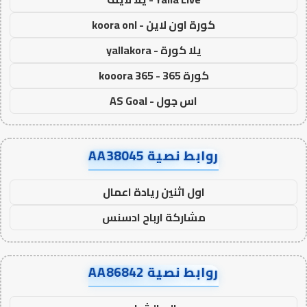
كورة اون لاين - koora onl
يلا كورة - yallakora
كورة 365 - kooora 365
اس جول - AS Goal
روابط نصية AA38045
اول اثنين ريادة اعمال
مشاركة ارباح ادسنس
روابط نصية AA86842