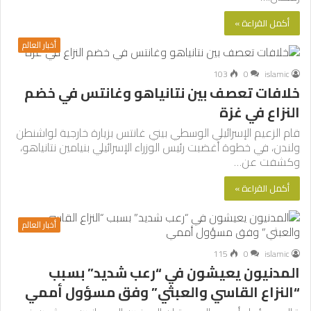
أكمل القراءة »
أخبار العالم
103
0
islamic
خلافات تعصف بين نتانياهو وغانتس في خضم
النزاع في غزة
قام الزعيم الإسرائيلي الوسطي بيني غانتس بزيارة خارجية لواشنطن
ولندن، في خطوة أغضبت رئيس الوزراء الإسرائيلي بنيامين نتانياهو،
وكشفت عن…
أكمل القراءة »
أخبار العالم
115
0
islamic
المدنيون يعيشون في “رعب شديد” بسبب
“النزاع القاسي والعبثي” وفق مسؤول أممي