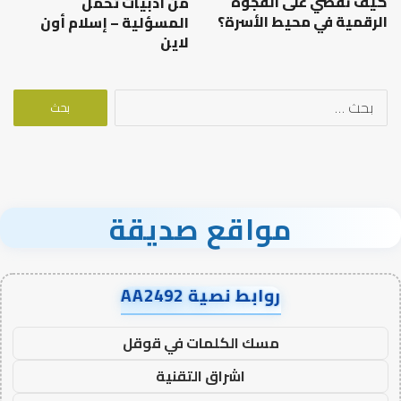
كيف نقضي على الفجوة
من أدبيات تحمل
الرقمية في محيط الأسرة؟
المسؤلية – إسلام أون
لاين
البحث
عن:
مواقع صديقة
روابط نصية AA2492
مسك الكلمات في قوقل
اشراق التقنية