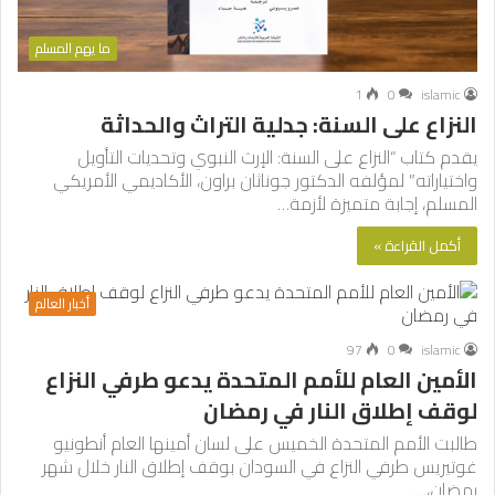
ما يهم المسلم
1
0
islamic
النزاع على السنة: جدلية التراث والحداثة
يقدم كتاب “النزاع على السنة: الإرث النبوي وتحديات التأويل
واختياراته” لمؤلفه الدكتور جوناثان براون، الأكاديمي الأمريكي
المسلم، إجابة متميزة لأزمة…
أكمل القراءة »
أخبار العالم
97
0
islamic
الأمين العام للأمم المتحدة يدعو طرفي النزاع
لوقف إطلاق النار في رمضان
طالبت الأمم المتحدة الخميس على لسان أمينها العام أنطونيو
غوتيريس طرفي النزاع في السودان بوقف إطلاق النار خلال شهر
رمضان،…