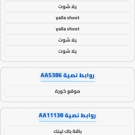
يلا شوت
yalla shoot
yalla shoot
يلا شوت
يلا شوت
روابط نصية AA5386
موقع كورة
روابط نصية AA11138
باقة باك لينك