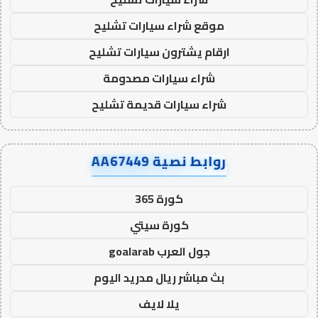
موقع شراء سيارات تشليح
ارقام يشترون سيارات تشليح
شراء سيارات مصدومة
شراء سيارات قديمة تشليح
روابط نصية AA67449
كورة 365
كورة سيتي
جول العرب goalarab
بث مباشر ريال مدريد اليوم
يلا لايف