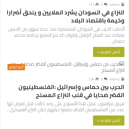
111
0
islamic
النزاع في السودان يشرد الملايين و يلحق أضرارا
وخيمة باقتصاد البلاد
ألحقت الحرب في السودان، المستمرة منذ عدة شهور بين الجيش
بقيادة عبد الفتاح البرهان وقوات الدعم السريع بزعامة محمد
حمدان…
أكمل القراءة »
أخبار العالم
136
0
islamic
الحرب بين حماس وإسرائيل :الفلسطينيون
القصّر ضحايا في قلب النزاع المسلح
فريق مراقبون عمل هذا الأسبوع على رصد حالات قتل تعرض لها
عدد من الفلسطينيين القصّر دفعوا حياتهم خلال النزاع العسكري…
أكمل القراءة »