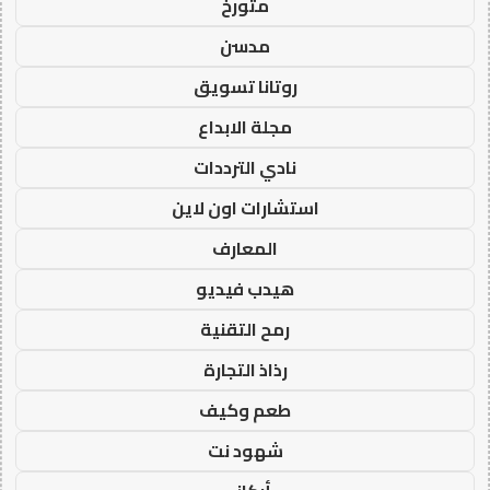
متورخ
مدسن
روتانا تسويق
مجلة الابداع
نادي الترددات
استشارات اون لاين
المعارف
هيدب فيديو
رمح التقنية
رذاذ التجارة
طعم وكيف
شهود نت