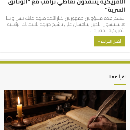
الأمريكية ينتقدون تعاطي ترامب مع “الوثائق
السرية”
استنكر عدة مسؤولين جمهوريين كبار الأحد منهم مايك بنس وآسا
هاتشينسون اللذين يتنافسان على ترشيح حزبهم للانتخابات الرئاسية
الأمريكية المقررة…
أكمل القراءة »
اقرأ معنا
العلاقة
الر
العلمية
الت
بين
وال
الإمام
الم
مالك
..
والليث
كي
بن
نتر