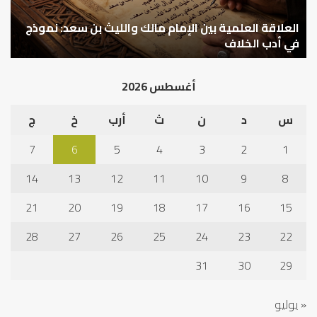
سعد:
خبر
نموذج
العلاقة العلمية بين الإمام مالك والليث بن سعد: نموذج
ما
ا
في
قب
في أدب الخلاف
ق
أدب
الم
الخلاف
إلى
أغسطس 2026
نجا
س
د
ن
ث
أرب
خ
ج
7
6
5
4
3
2
1
14
13
12
11
10
9
8
21
20
19
18
17
16
15
28
27
26
25
24
23
22
31
30
29
« يوليو