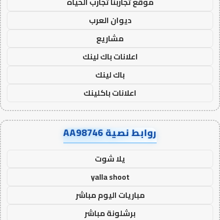
موقع تجاربنا تجارب الحياه
ديوان العرب
مشاريع
اعلانات باك لينك
باك لينك
اعلانات باكلينك
روابط نصية AA98746
يلا شوت
yalla shoot
مباريات اليوم مباشر
برشلونة مباشر