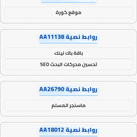
موقع كورة
روابط نصية AA11138
باقة باك لينك
تحسين محركات البحث SEO
روابط نصية AA26790
ماسنجر المسلم
روابط نصية AA18012