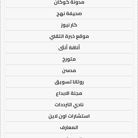
مدونة كوكان
صحيفة نهج
كار نيوز
موقع خبرة التقني
أناقة أنثى
متورخ
مدسن
روتانا تسويق
مجلة الابداع
نادي الترددات
استشارات اون لاين
المعارف