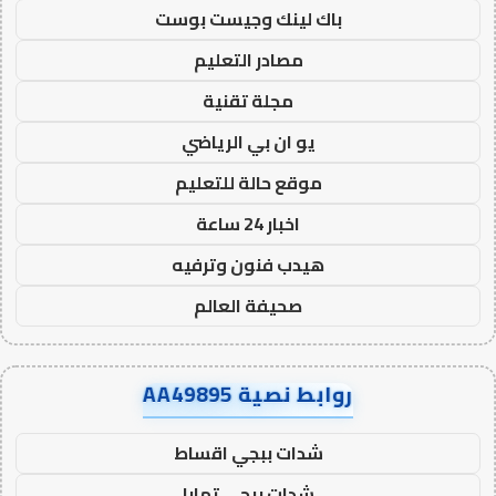
باك لينك وجيست بوست
مصادر التعليم
مجلة تقنية
يو ان بي الرياضي
موقع حالة للتعليم
اخبار 24 ساعة
هيدب فنون وترفيه
صحيفة العالم
روابط نصية AA49895
شدات ببجي اقساط
شدات ببجي تمارا