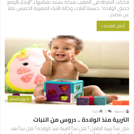
فككت الشرطة في المغرب شبكة يشتبه بقيامها بـ”الإتجار بالرضع
حديثي الولادة”، حسبما أفادت وكالة الأنباء المغربية الخميس نقلا
عن مصدر…
أكمل القراءة »
ما يهم المسلم
140
0
islamic
التربية منذ الولادة .. دروس من النبات
متى تبدأ تربية الطفل؟ هل تبدأ التربية منذ الولادة؟ هل تبدأ بعد