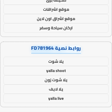
صحيفة برق
موقع اشراقات
موقع اشراق اون لاين
اركان سياحة وسفر
روابط نصية FD781964
يلا شوت
yalla shoot
يلا شوت زون
يلا لايف
yalla live