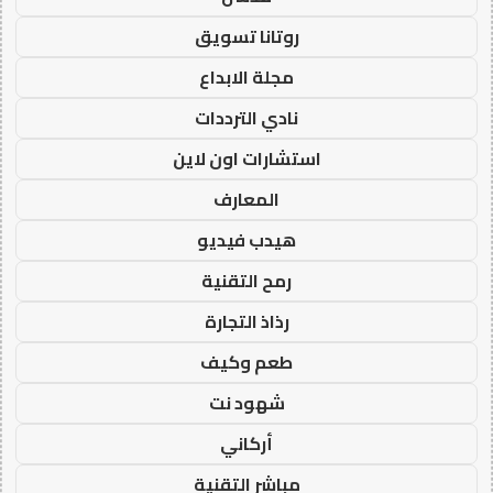
روتانا تسويق
مجلة الابداع
نادي الترددات
استشارات اون لاين
المعارف
هيدب فيديو
رمح التقنية
رذاذ التجارة
طعم وكيف
شهود نت
أركاني
مباشر التقنية