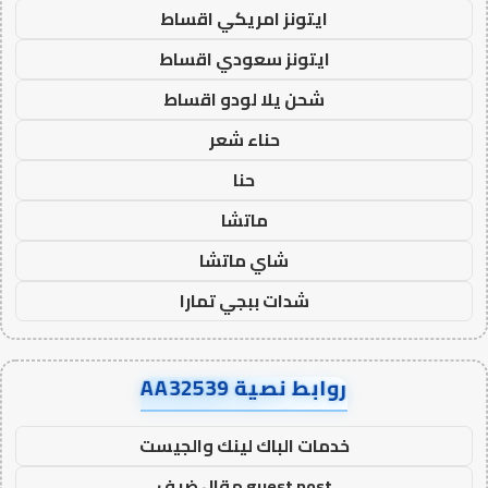
ايتونز امريكي اقساط
ايتونز سعودي اقساط
شحن يلا لودو اقساط
حناء شعر
حنا
ماتشا
شاي ماتشا
شدات ببجي تمارا
روابط نصية AA32539
خدمات الباك لينك والجيست
guest post مقال ضيف