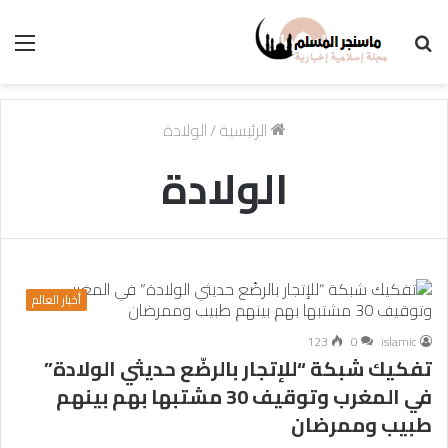
بحث
الق
عن
الرئيسية
/
الولادة
الولادة
أخبار العالم
123
0
islamic
تفكيك شبكة “للإتجار بالرضّع حديثي الولادة”
في المغرب وتوقيف 30 مشتبها بهم بينهم
طبيب وممرضان