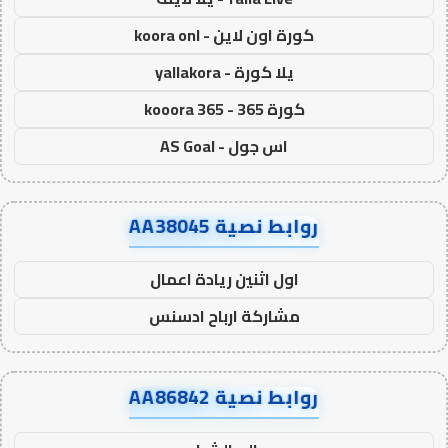
كورة اون لاين - koora onl
يلا كورة - yallakora
كورة 365 - kooora 365
اس جول - AS Goal
روابط نصية AA38045
اول اثنين ريادة اعمال
مشاركة ارباح ادسنس
روابط نصية AA86842