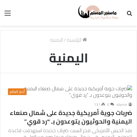
بحث
الق
عن
الرئيسية
/
اليمنية
اليمنية
أخبار العالم
131
0
islamic
ضربات جوية أمريكية جديدة على شمال صنعاء
اليمنية والحوثيون يتوعدون بـ “رد قوي”
نفذ الجيش الأمريكي فجر السبت ضربات جديدة استهدفت قاعدة
للحوثيين اليمنيين في شمال صنعاء فيما صرح مسؤول في