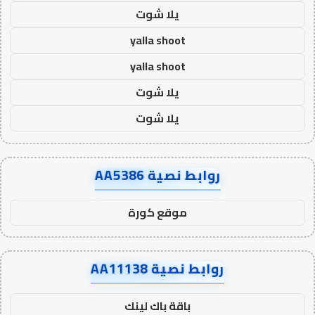
يلا شوت
yalla shoot
yalla shoot
يلا شوت
يلا شوت
روابط نصية AA5386
موقع كورة
روابط نصية AA11138
باقة باك لينك