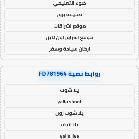
ضوء التعليمي
صحيفة برق
موقع اشراقات
موقع اشراق اون لاين
اركان سياحة وسفر
روابط نصية FD781964
يلا شوت
yalla shoot
يلا شوت زون
يلا لايف
yalla live