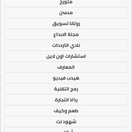
متورخ
مدسن
روتانا تسويق
مجلة الابداع
نادي الترددات
استشارات اون لاين
المعارف
هيدب فيديو
رمح التقنية
رذاذ التجارة
طعم وكيف
شهود نت