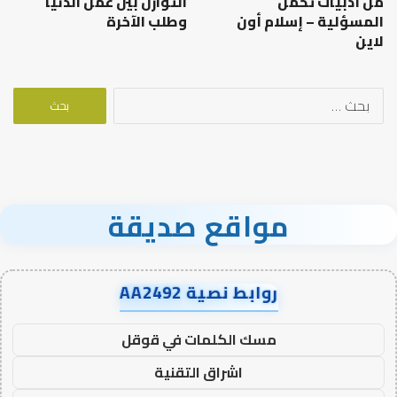
من أدبيات تحمل
التوازن بين عمل الدنيا
المسؤلية – إسلام أون
وطلب الآخرة
لاين
البحث
عن:
مواقع صديقة
روابط نصية AA2492
مسك الكلمات في قوقل
اشراق التقنية