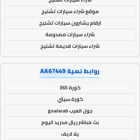
موقع شراء سيارات تشليح
ارقام يشترون سيارات تشليح
شراء سيارات مصدومة
شراء سيارات قديمة تشليح
روابط نصية AA67449
كورة 365
كورة سيتي
جول العرب goalarab
بث مباشر ريال مدريد اليوم
يلا لايف