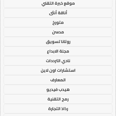
موقع خبرة التقني
أناقة أنثى
متورخ
مدسن
روتانا تسويق
مجلة الابداع
نادي الترددات
استشارات اون لاين
المعارف
هيدب فيديو
رمح التقنية
رذاذ التجارة