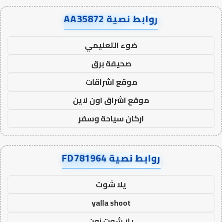
روابط نصية AA35872
ضوء التعليمي
صحيفة برق
موقع اشراقات
موقع اشراق اون لاين
اركان سياحة وسفر
روابط نصية FD781964
يلا شوت
yalla shoot
يلا شوت زون