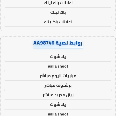
اعلانات باك لينك
باك لينك
اعلانات باكلينك
روابط نصية AA98746
يلا شوت
yalla shoot
مباريات اليوم مباشر
برشلونة مباشر
ريال مدريد مباشر
يلا شوت
yalla shoot