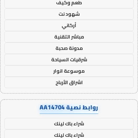
طعم وكيف
شهود نت
أركاني
مباشر التقنية
مدونة صحبة
شرقيات السياحة
موسوعة انوار
اشراق الأرباح
روابط نصية AA14704
شراء باك لينك
شراء باك لينك