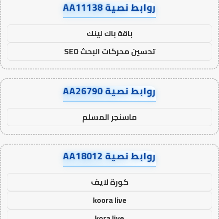
روابط نصية AA11138
باقة باك لينك
تحسين محركات البحث SEO
روابط نصية AA26790
ماسنجر المسلم
روابط نصية AA18012
كورة لايف
koora live
kora live