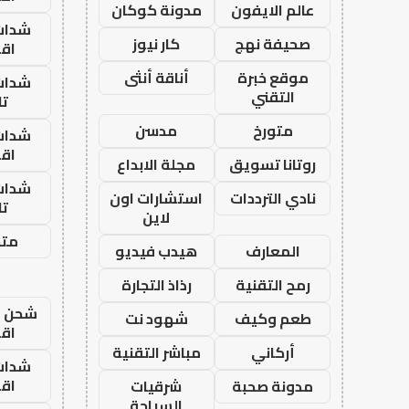
عالم الايفون
مدونة كوكان
شدات
صحيفة نهج
كار نيوز
اق
موقع خبرة
أناقة أنثى
شدات
التقني
تا
متورخ
مدسن
شدات
اق
روتانا تسويق
مجلة الابداع
شدات
نادي الترددات
استشارات اون
تا
لاين
متجر
المعارف
هيدب فيديو
رمح التقنية
رذاذ التجارة
شحن يل
طعم وكيف
شهود نت
اق
أركاني
مباشر التقنية
شدات
اق
مدونة صحبة
شرقيات
السياحة