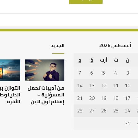
أغسطس 2026
الجديد
ن
ث
أرب
خ
ج
أهم
أسباب
7
6
5
4
3
عدم
استجابة
14
13
12
11
10
من أدبيات تحمل
التوازن ب
الدعاء
المسؤلية –
الدنيا وط
21
20
19
18
17
إسلام أون لاين
الآخرة
28
27
26
25
24
 العبادات شخصية
أهم أسباب عدم استجابة
الدعاء
31