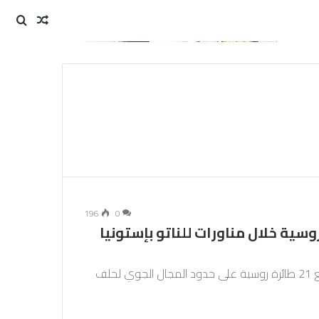
مقال
بحث
عن
عشوائي
196
0
انية “اعترضت” 21 طائرة روسية خلال مناورات للناتو بإستونيا
“اعترضت” مقاتلات بريطانية في غضون آخر ثلاثة أسابيع 21 طائرة روسية على حدود المجال الجوي لحلف