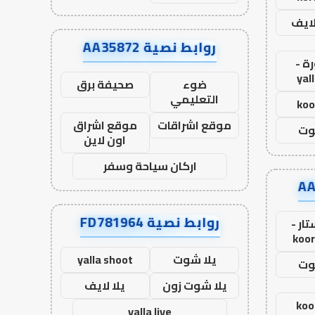
لايف
روابط نصية AA35872
ة -
yal
ضوء
صحيفة برق
التعليمي
koo
موقع اشراقات
موقع اشراق
وت
اون لاين
اركان سياحة وسفر
روابط نصية FD781964
ار -
koor
يلا شوت
yalla shoot
وت
يلا شوت زون
يلا لايف
koo
yalla live