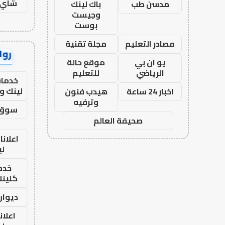
شاي 
مدسن طب
باك لينك
وجيست
بوست
مصادر التعليم
مجلة تقنية
رواب
يو ان بي
موقع حالة
الرياضي
للتعليم
خدمات
لينك و
اخبار 24 ساعة
هيدب فنون
وترفيه
سوق 
صحيفة العالم
اعلانا
لي
خدما
كلينك 26
ديوان
اعلان