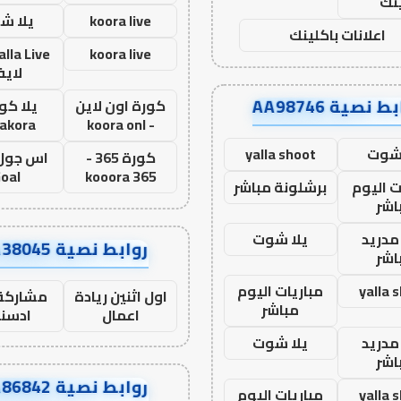
نك
koora live
يلا ش
اعلانات باكلينك
koora live
لاي
ط نصية AA98746
كورة اون لاين
يلا كور
lakora
- koora onl
 شوت
yalla shoot
كورة 365 -
oal
kooora 365
ت اليوم
برشلونة مباشر
اشر
مدريد
يلا شوت
روابط نصية AA38045
اشر
yalla 
مباريات اليوم
اول اثنين ريادة
مشاركة 
مباشر
اعمال
ادسن
مدريد
يلا شوت
اشر
روابط نصية AA86842
yalla 
مباريات اليوم