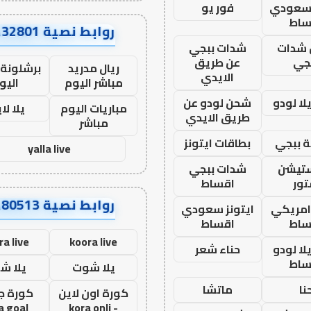
 سعودي
فور يو
ساط
روابط نصية AA32801
شدات
شدات ببجي
جي
عن طريق
ريال مدريد
برشلونة 
الايدي
مباشر اليوم
اليو
ا لودو
شحن لودو عن
مباريات اليوم
يلا لا
طريق الايدي
مباشر
 ببجي
بطاقات ايتونز
yalla live
ستيشن
شدات ببجي
ور
اقساط
روابط نصية AA80513
 امريكي
ايتونز سعودي
ساط
اقساط
ra live
koora live
ا لودو
حناء شعر
ساط
يلا شوت
يلا ش
نا
ماتشا
كورة اون لاين
كورة ج
a goal
- kora onli