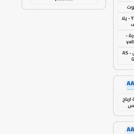
وت
Yalla Live - يلا
ف
ة -
yal
اس جول - AS
G
ارباح
س