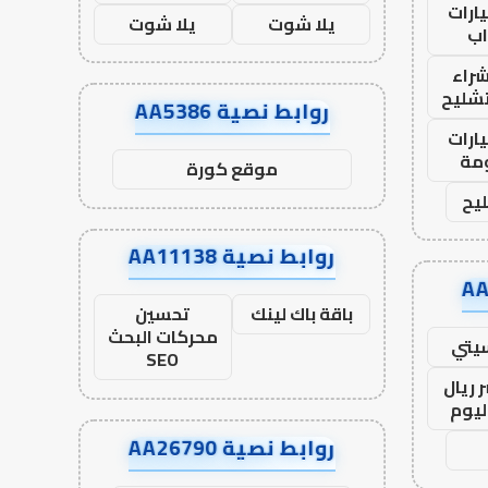
ارات
يلا شوت
يلا شوت
ب
راء
تشليح
روابط نصية AA5386
ارات
مة
موقع كورة
يح
روابط نصية AA11138
باقة باك لينك
تحسين
محركات البحث
يتي
SEO
 ريال
ليوم
روابط نصية AA26790