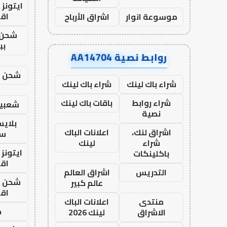
ايتونز
اق
موسوعة انوار
اشراق الأرباح
شحن 
بب
روابط نصية AA14704
شحن يل
شراء باك لينك
شراء باك لينك
شراء روابط
باقات باك لينك
شعبية
نصية
بلاي
اشراق لنك،
اعلانات الباك
ست
شراء
لينك
ايتونز
باكلينكات
اق
التدريس
اشراق العالم
شحن يل
عالم كبير
اق
منتدى
اعلانات الباك
ح
الاشراق
لينك 2026