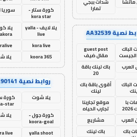
ماتشا
شدات ببجي
تمارا
كورة ستار -
سوريا 
kora star
يلا لايف - yalla
يلا كور
ط نصية AA32539
lakora
live
ralive
kora live
 الباك
guest post
الجيست
مقال ضيف
koora 365
يلا ش
العرب
باك لينك باقة
20
روابط نصية AA90141
ت الباك
أقوى باقة باك
نك
لينك
يلا شوت
كورة ست
ت با
موقع تجاربنا
a-star
20
تجارب الحياه
كورة جول -
يلا ش
 العرب
مشاريع
koora-goal
ات باك
باك لينك
ra live
yalla shoot