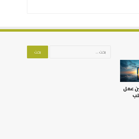
البحث
عن:
العلاقة
من
العلمية
أدبيات
بين
تحمل
الإمام
المسؤلية
ين عمل
مالك
–
والليث
إسلام
لب
بن
أون
العلاقة العلمية بين الإمام
سعد:
لاين
مالك والليث بن سعد: نموذج
من أدبيات تحمل المس
نموذج
في أدب الخلاف
إسلام أون لاين
في
أدب
الخلاف