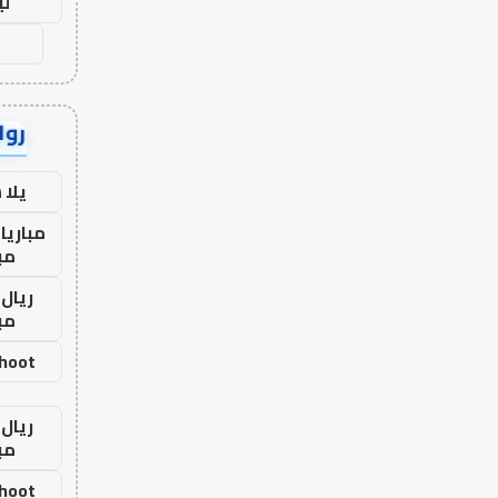
لي
رواب
يلا
مباريا
مب
ريال 
مب
shoot
ريال 
مب
shoot