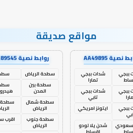
مواقع صديقة
ط نصية AA49895
روابط نصية AA89545
 ببجي
شدات ببجي
سطحة الرياض
سطح
ساط
تمارا
سطحة بين
سطح
 ببجي
شدات ببجي
المدن
هيدرو
ارا
تابي
سطحة شمال
سطحة 
 ببجي
ايتونز امريكي
الرياض
الري
بي
سطحة جنوب
اقرب س
 سعودي
شحن يلا لودو
الرياض
ساط
اقساط