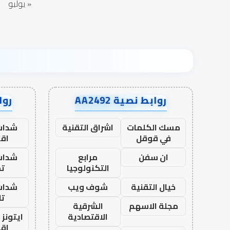
« يوليو
روابط نصية AA2492
رواب
مسك الكلمات
اشراق التقنية
شدات
في قوقل
اق
ان سفن
مرابع
شدات
التكنولوجيا
تم
خيال التقنية
شوف ويب
شدات
تا
مجلة الاسهم
الشرقية
الاقتصادية
ايتونز
اق