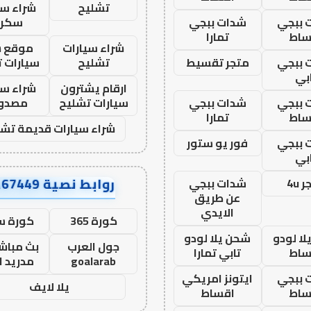
تشليح
شراء سي
 ببجي
شدات ببجي
سكرا
ساط
تمارا
شراء سيارات
موقع ش
 ببجي
متجر تقسيط
تشليح
سيارات 
بي
ارقام يشترون
شراء سي
 ببجي
شدات ببجي
سيارات تشليح
مصدو
ساط
تمارا
شراء سيارات قديمة تشل
 ببجي
فور يو ستور
بي
روابط نصية AA67449
 4u
شدات ببجي
عن طريق
الايدي
كورة 365
كورة س
ا لودو
شحن يلا لودو
جول العرب
بث مباشر
ساط
تابي تمارا
goalarab
مدريد ا
 ببجي
ايتونز امريكي
يلا لايف
ساط
اقساط