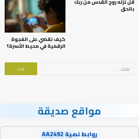
قل نزله روح القدس من ربك
بالحق
كيف نقضي على الفجوة
الرقمية في محيط الأسرة؟
البحث
عن:
مواقع صديقة
روابط نصية AA2492