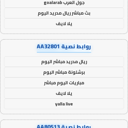
جول العرب goalarab
بث مباشر ريال مدريد اليوم
يلا لايف
روابط نصية AA32801
ريال مدريد مباشر اليوم
برشلونة مباشر اليوم
مباريات اليوم مباشر
يلا لايف
yalla live
روابط نصية AA80513