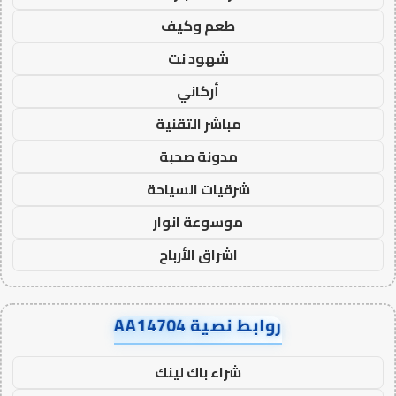
طعم وكيف
شهود نت
أركاني
مباشر التقنية
مدونة صحبة
شرقيات السياحة
موسوعة انوار
اشراق الأرباح
روابط نصية AA14704
شراء باك لينك