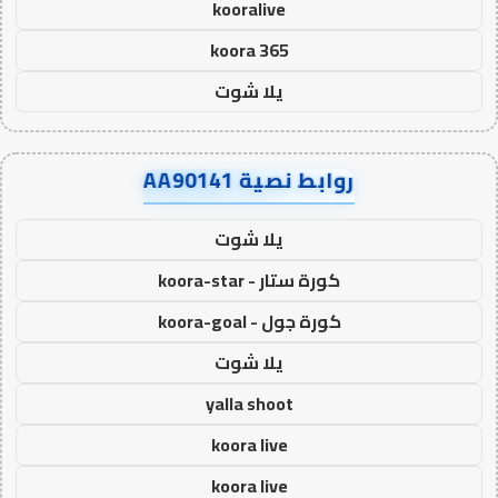
kooralive
koora 365
يلا شوت
روابط نصية AA90141
يلا شوت
كورة ستار - koora-star
كورة جول - koora-goal
يلا شوت
yalla shoot
koora live
koora live