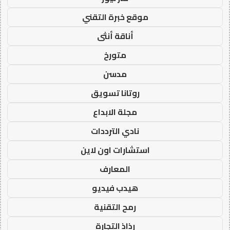
موقع خبرة التقني
أناقة أنثى
متورخ
مدسن
روتانا تسويق
مجلة الابداع
نادي الترددات
استشارات اون لاين
المعارف
هيدب فيديو
رمح التقنية
رذاذ التجارة