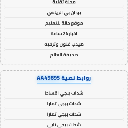
مجلة تقنية
يو ان بي الرياضي
موقع حالة للتعليم
اخبار 24 ساعة
هيدب فنون وترفيه
صحيفة العالم
روابط نصية AA49895
شدات ببجي اقساط
شدات ببجي تمارا
شدات ببجي تمارا
شدات ببجي تابي