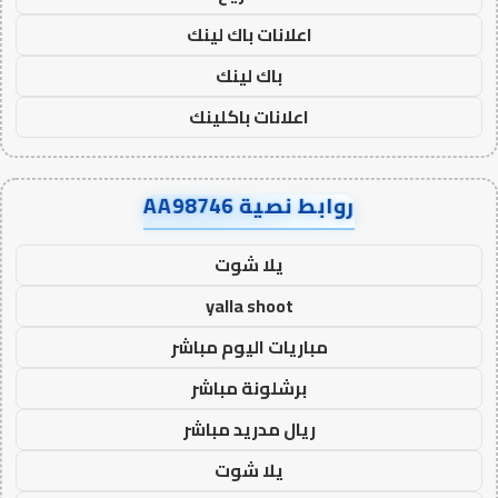
اعلانات باك لينك
باك لينك
اعلانات باكلينك
روابط نصية AA98746
يلا شوت
yalla shoot
مباريات اليوم مباشر
برشلونة مباشر
ريال مدريد مباشر
يلا شوت