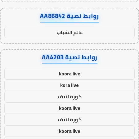
روابط نصية AA86842
عالم الشباب
روابط نصية AA4203
koora live
kora live
كورة لايف
koora live
كورة لايف
koora live