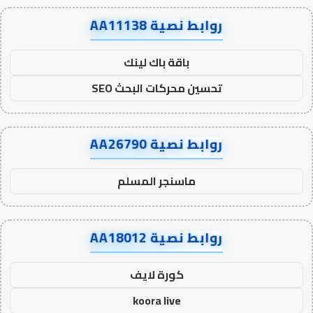
روابط نصية AA11138
باقة باك لينك
تحسين محركات البحث SEO
روابط نصية AA26790
ماسنجر المسلم
روابط نصية AA18012
كورة لايف
koora live