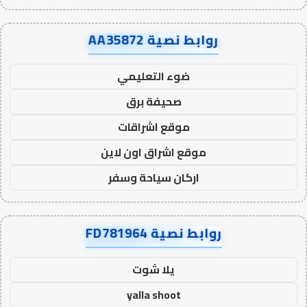
روابط نصية AA35872
ضوء التعليمي
صحيفة برق
موقع اشراقات
موقع اشراق اون لاين
اركان سياحة وسفر
روابط نصية FD781964
يلا شوت
yalla shoot