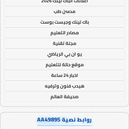
اعلانات الباك لينك 2026
مدسن طب
باك لينك وجيست بوست
مصادر التعليم
مجلة تقنية
يو ان بي الرياضي
موقع حالة للتعليم
اخبار 24 ساعة
هيدب فنون وترفيه
صحيفة العالم
روابط نصية AA49895