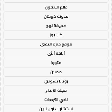
عالم الايفون
مدونة كوكان
صحيفة نهج
كار نيوز
موقع خبرة التقني
أناقة أنثى
متورخ
مدسن
روتانا تسويق
مجلة الابداع
نادي الترددات
استشارات اون لاين