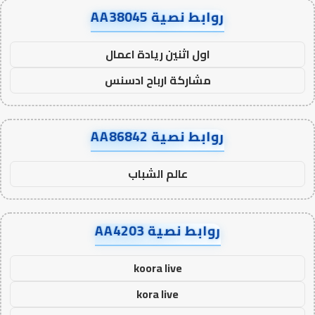
روابط نصية AA38045
اول اثنين ريادة اعمال
مشاركة ارباح ادسنس
روابط نصية AA86842
عالم الشباب
روابط نصية AA4203
koora live
kora live