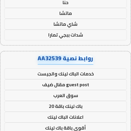
حنا
ماتشا
شاي ماتشا
شدات ببجي تمارا
روابط نصية AA32539
خدمات الباك لينك والجيست
guest post مقال ضيف
سوق العرب
باك لينك باقة 20
اعلانات الباك لينك
أقوى باقة باك لينك