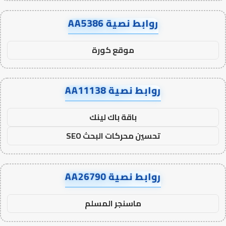
روابط نصية AA5386
موقع كورة
روابط نصية AA11138
باقة باك لينك
تحسين محركات البحث SEO
روابط نصية AA26790
ماسنجر المسلم