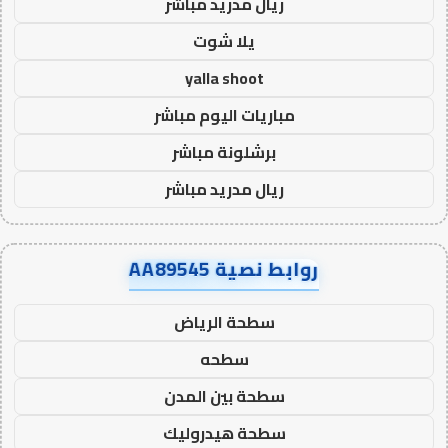
ريال مدريد مباشر
يلا شوت
yalla shoot
مباريات اليوم مباشر
برشلونة مباشر
ريال مدريد مباشر
روابط نصية AA89545
سطحة الرياض
سطحه
سطحة بين المدن
سطحة هيدروليك