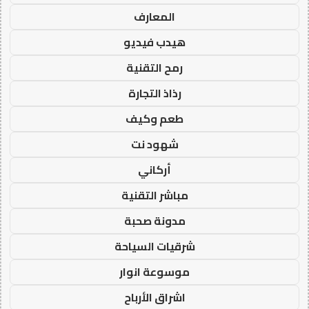
المعارف
هيدب فيديو
رمح التقنية
رذاذ التجارة
طعم وكيف
شهود نت
أركاني
مباشر التقنية
مدونة صحبة
شرقيات السياحة
موسوعة انوار
اشراق الأرباح