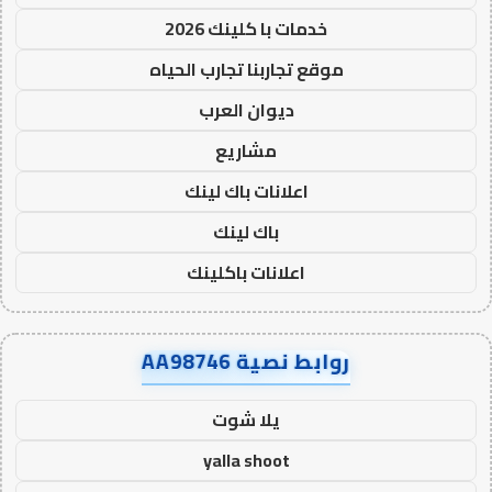
خدمات با كلينك 2026
موقع تجاربنا تجارب الحياه
ديوان العرب
مشاريع
اعلانات باك لينك
باك لينك
اعلانات باكلينك
روابط نصية AA98746
يلا شوت
yalla shoot