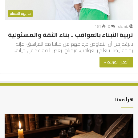
ما يهم المسلم
151
0
islamic
تربية الأبناء بالعواقب .. بناء الثقة والمسئولية
بالرغم من أن التفاوض جزء مهم من حياتنا مع المراهق، فإنه
بحاجة أيضا ليتعلم بالعواقب، ويحتاج لبعض القواعد في حياته،…
أكمل القراءة »
اقرأ معنا
العلاقة
الر
العلمية
الت
بين
وال
الإمام
الم