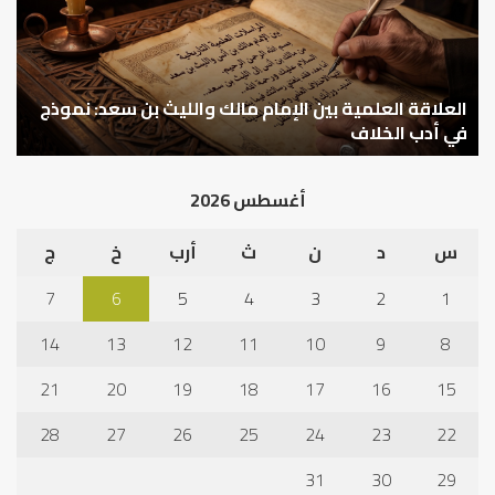
مالك
..
والليث
كي
بن
نتر
سعد:
خبر
نموذج
العلاقة العلمية بين الإمام مالك والليث بن سعد: نموذج
ما
ا
في
قب
في أدب الخلاف
ق
أدب
الم
الخلاف
إلى
أغسطس 2026
نجا
س
د
ن
ث
أرب
خ
ج
7
6
5
4
3
2
1
14
13
12
11
10
9
8
21
20
19
18
17
16
15
28
27
26
25
24
23
22
31
30
29