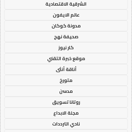
الشرقية الاقتصادية
عالم الايفون
مدونة كوكان
صحيفة نهج
كار نيوز
موقع خبرة التقني
أناقة أنثى
متورخ
مدسن
روتانا تسويق
مجلة الابداع
نادي الترددات