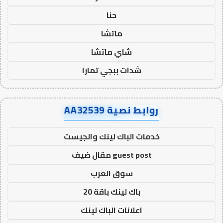
حنا
ماتشا
شاي ماتشا
شدات ببجي تمارا
روابط نصية AA32539
خدمات الباك لينك والجيست
guest post مقال ضيف
سوق العرب
باك لينك باقة 20
اعلانات الباك لينك