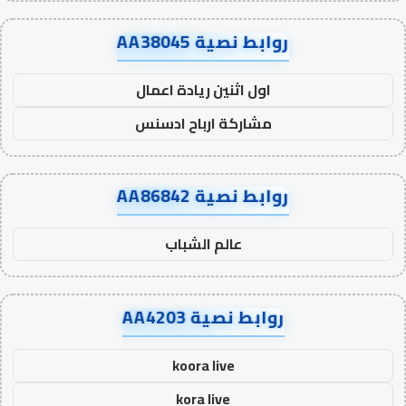
روابط نصية AA38045
اول اثنين ريادة اعمال
مشاركة ارباح ادسنس
روابط نصية AA86842
عالم الشباب
روابط نصية AA4203
koora live
kora live