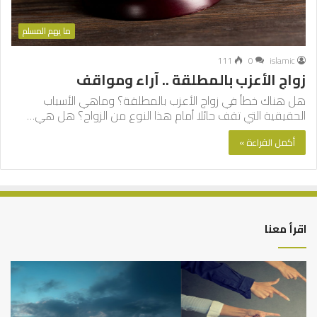
ما يهم المسلم
111
0
islamic
زواج الأعزب بالمطلقة .. آراء ومواقف
هل هناك خطأ في زواج الأعزب بالمطلقة؟ وماهي الأسباب
الحقيقية التي تقف حائلا أمام هذا النوع من الزواج؟ هل هي…
أكمل القراءة »
اقرأ معنا
التوازن
كي
بين
تش
عمل
الع
الدنيا
شخ