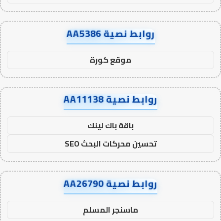
روابط نصية AA5386
موقع كورة
روابط نصية AA11138
باقة باك لينك
تحسين محركات البحث SEO
روابط نصية AA26790
ماسنجر المسلم