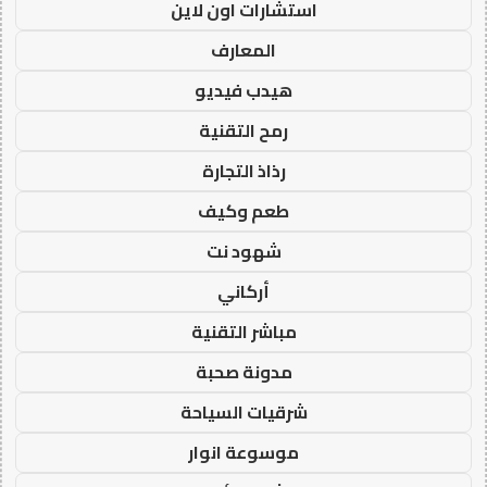
استشارات اون لاين
المعارف
هيدب فيديو
رمح التقنية
رذاذ التجارة
طعم وكيف
شهود نت
أركاني
مباشر التقنية
مدونة صحبة
شرقيات السياحة
موسوعة انوار