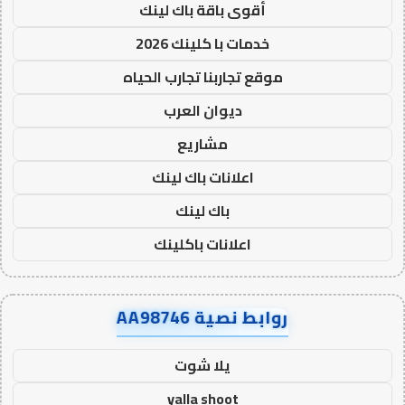
أقوى باقة باك لينك
خدمات با كلينك 2026
موقع تجاربنا تجارب الحياه
ديوان العرب
مشاريع
اعلانات باك لينك
باك لينك
اعلانات باكلينك
روابط نصية AA98746
يلا شوت
yalla shoot