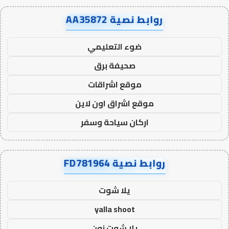
روابط نصية AA35872
ضوء التعليمي
صحيفة برق
موقع اشراقات
موقع اشراق اون لاين
اركان سياحة وسفر
روابط نصية FD781964
يلا شوت
yalla shoot
يلا شوت زون