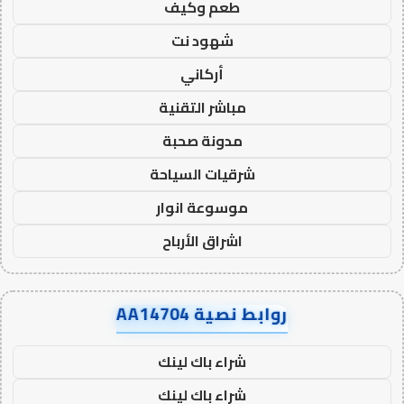
طعم وكيف
شهود نت
أركاني
مباشر التقنية
مدونة صحبة
شرقيات السياحة
موسوعة انوار
اشراق الأرباح
روابط نصية AA14704
شراء باك لينك
شراء باك لينك