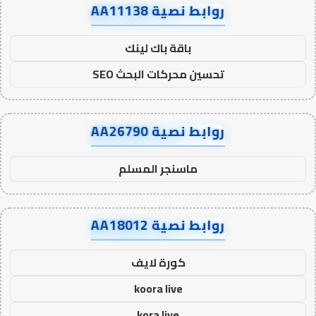
روابط نصية AA11138
باقة باك لينك
تحسين محركات البحث SEO
روابط نصية AA26790
ماسنجر المسلم
روابط نصية AA18012
كورة لايف
koora live
kora live