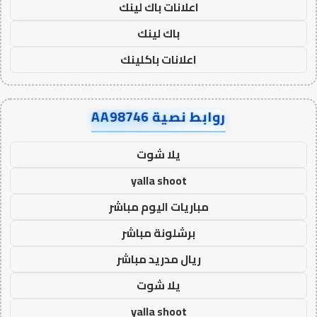
اعلانات باك لينك
باك لينك
اعلانات باكلينك
روابط نصية AA98746
يلا شوت
yalla shoot
مباريات اليوم مباشر
برشلونة مباشر
ريال مدريد مباشر
يلا شوت
yalla shoot