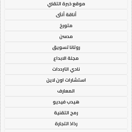
موقع خبرة التقني
أناقة أنثى
متورخ
مدسن
روتانا تسويق
مجلة الابداع
نادي الترددات
استشارات اون لاين
المعارف
هيدب فيديو
رمح التقنية
رذاذ التجارة