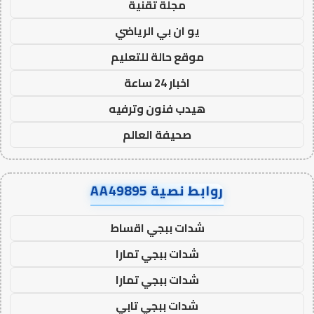
مجلة تقنية
يو ان بي الرياضي
موقع حالة للتعليم
اخبار 24 ساعة
هيدب فنون وترفيه
صحيفة العالم
روابط نصية AA49895
شدات ببجي اقساط
شدات ببجي تمارا
شدات ببجي تمارا
شدات ببجي تابي