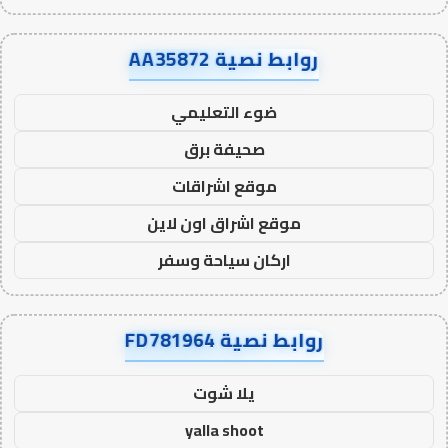
روابط نصية AA35872
ضوء التعليمي
صحيفة برق
موقع اشراقات
موقع اشراق اون لاين
اركان سياحة وسفر
روابط نصية FD781964
يلا شوت
yalla shoot