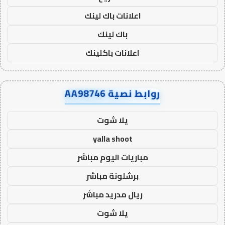
اعلانات باك لينك
باك لينك
اعلانات باكلينك
روابط نصية AA98746
يلا شوت
yalla shoot
مباريات اليوم مباشر
برشلونة مباشر
ريال مدريد مباشر
يلا شوت