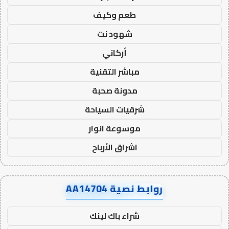
طعم وكيف
شهود نت
أركاني
مباشر التقنية
مدونة صحبة
شرقيات السياحة
موسوعة انوار
اشراق الأرباح
روابط نصية AA14704
شراء باك لينك