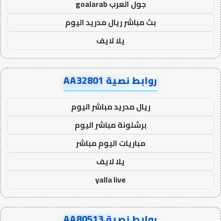
جول العرب goalarab
بث مباشر ريال مدريد اليوم
يلا لايف
روابط نصية AA32801
ريال مدريد مباشر اليوم
برشلونة مباشر اليوم
مباريات اليوم مباشر
يلا لايف
yalla live
روابط نصية AA80513