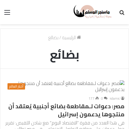
بحث
الق
عن
الرئيسية
/
بضائع
بضائع
أخبار العالم
177
0
islamic
مصر: دعوات لـمقاطعة بضائع أجنبية يُعتقد أن
منتجوها يدعمون إسرائيل
في هذا العدد من فقرة “الاقتصاد اليوم” مع شادن اللقيص: تقرير
حول دعوات على مواقع التواصل الاجتماعي في مصر تطالب