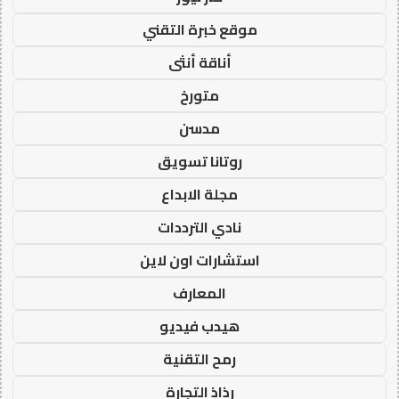
موقع خبرة التقني
أناقة أنثى
متورخ
مدسن
روتانا تسويق
مجلة الابداع
نادي الترددات
استشارات اون لاين
المعارف
هيدب فيديو
رمح التقنية
رذاذ التجارة