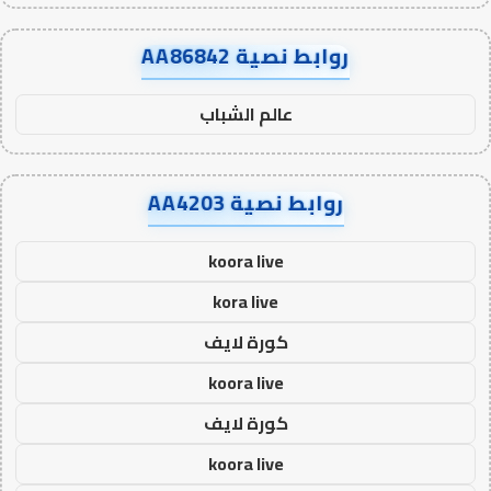
روابط نصية AA86842
عالم الشباب
روابط نصية AA4203
koora live
kora live
كورة لايف
koora live
كورة لايف
koora live