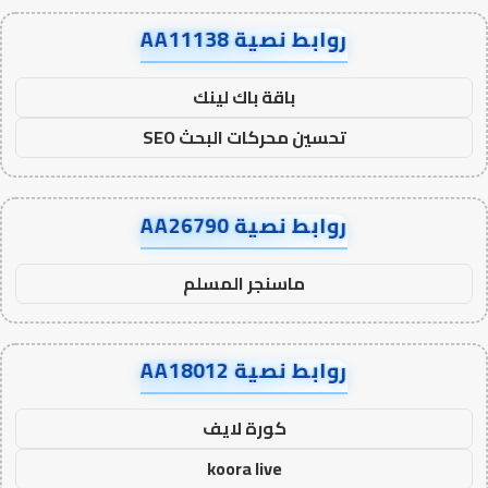
روابط نصية AA11138
باقة باك لينك
تحسين محركات البحث SEO
روابط نصية AA26790
ماسنجر المسلم
روابط نصية AA18012
كورة لايف
koora live