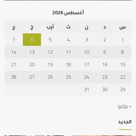
أدب
الم
الخلاف
إلى
أغسطس 2026
نجا
س
د
ن
ث
أرب
خ
ج
7
6
5
4
3
2
1
14
13
12
11
10
9
8
21
20
19
18
17
16
15
28
27
26
25
24
23
22
31
30
29
« يوليو
الجديد