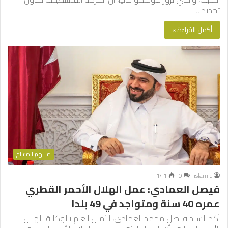
تحديد…
أكمل القراءة »
ما يهم المسلم
141
0
islamic
فيصل العمادي: عمل الهلال الأحمر القطري
عمره 40 سنة ومتواجد في 49 بلدا
أكد السيد فيصل محمد العمادي، الأمين العام بالوكالة للهلال