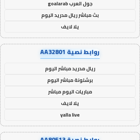
جول العرب goalarab
بث مباشر ريال مدريد اليوم
يلا لايف
روابط نصية AA32801
ريال مدريد مباشر اليوم
برشلونة مباشر اليوم
مباريات اليوم مباشر
يلا لايف
yalla live
روابط نصية AA80513