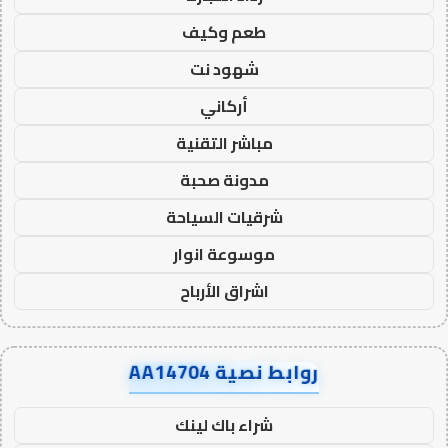
طعم وكيف
شهود نت
أركاني
مباشر التقنية
مدونة صحبة
شرقيات السياحة
موسوعة انوار
اشراق الأرباح
روابط نصية AA14704
شراء باك لينك