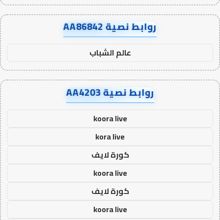
روابط نصية AA86842
عالم الشباب
روابط نصية AA4203
koora live
kora live
كورة لايف
koora live
كورة لايف
koora live