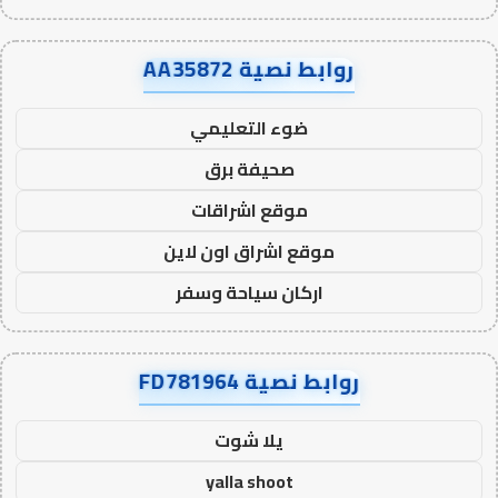
روابط نصية AA35872
ضوء التعليمي
صحيفة برق
موقع اشراقات
موقع اشراق اون لاين
اركان سياحة وسفر
روابط نصية FD781964
يلا شوت
yalla shoot