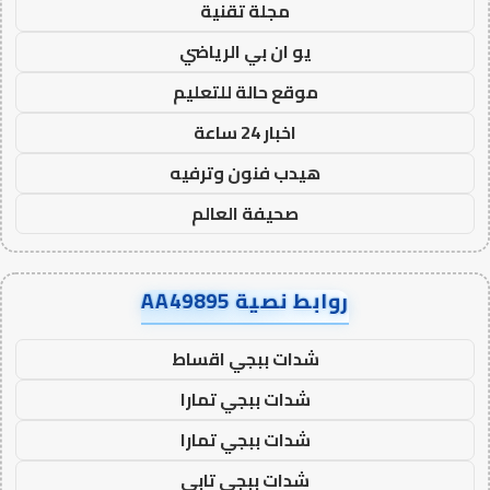
مجلة تقنية
يو ان بي الرياضي
موقع حالة للتعليم
اخبار 24 ساعة
هيدب فنون وترفيه
صحيفة العالم
روابط نصية AA49895
شدات ببجي اقساط
شدات ببجي تمارا
شدات ببجي تمارا
شدات ببجي تابي