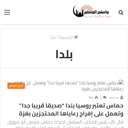
بحث
الق
عن
الرئيسية
/
بلدا
بلدا
أخبار العالم
185
0
islamic
حماس تعتبر روسيا بلدا “صديقا قريبا جدا”
وتعمل على إفراج رعاياها المحتجزين بغزة
قال نائب رئيس المكتب السياسي لحركة حماس موسى أبو مرزوق
السبت، والذي يزور موسكو حاليا، أن الحركة الفلسطينية تحاول