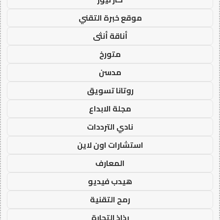
موقع خبرة التقني
أناقة أنثى
متورخ
مدسن
روتانا تسويق
مجلة الابداع
نادي الترددات
استشارات اون لاين
المعارف
هيدب فيديو
رمح التقنية
رذاذ التجارة