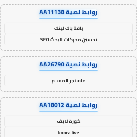
روابط نصية AA11138
باقة باك لينك
تحسين محركات البحث SEO
روابط نصية AA26790
ماسنجر المسلم
روابط نصية AA18012
كورة لايف
koora live