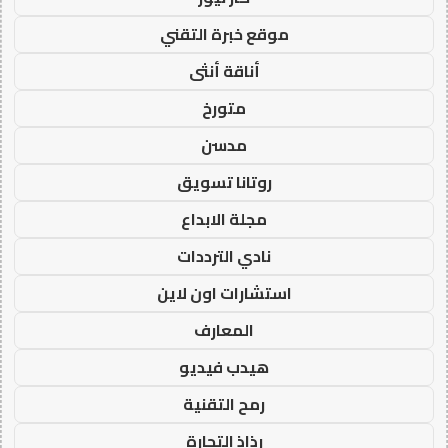
موقع خبرة التقني
أناقة أنثى
متورخ
مدسن
روتانا تسويق
مجلة الابداع
نادي الترددات
استشارات اون لاين
المعارف
هيدب فيديو
رمح التقنية
رذاذ التجارة