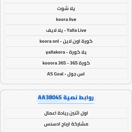
يلا شوت
koora live
Yalla Live - يلا لايف
كورة اون لاين - koora onl
يلا كورة - yallakora
كورة 365 - kooora 365
اس جول - AS Goal
روابط نصية AA38045
اول اثنين ريادة اعمال
مشاركة ارباح ادسنس