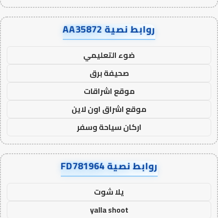
روابط نصية AA35872
ضوء التعليمي
صحيفة برق
موقع اشراقات
موقع اشراق اون لاين
اركان سياحة وسفر
روابط نصية FD781964
يلا شوت
yalla shoot