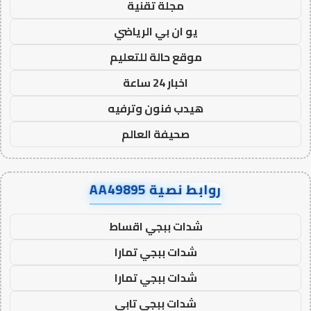
مجلة تقنية
يو ان بي الرياضي
موقع حالة للتعليم
اخبار 24 ساعة
هيدب فنون وترفيه
صحيفة العالم
روابط نصية AA49895
شدات ببجي اقساط
شدات ببجي تمارا
شدات ببجي تمارا
شدات ببجي تابي