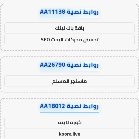
روابط نصية AA11138
باقة باك لينك
تحسين محركات البحث SEO
روابط نصية AA26790
ماسنجر المسلم
روابط نصية AA18012
كورة لايف
koora live