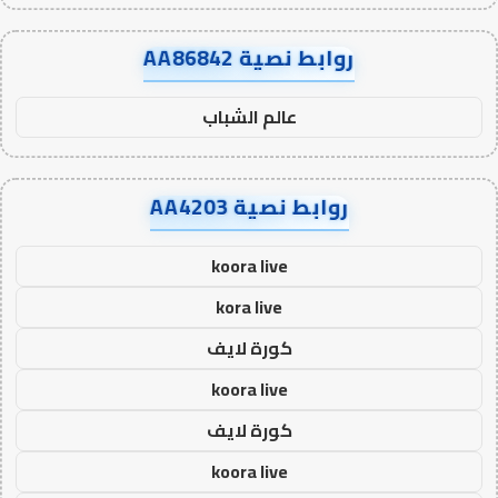
روابط نصية AA86842
عالم الشباب
روابط نصية AA4203
koora live
kora live
كورة لايف
koora live
كورة لايف
koora live