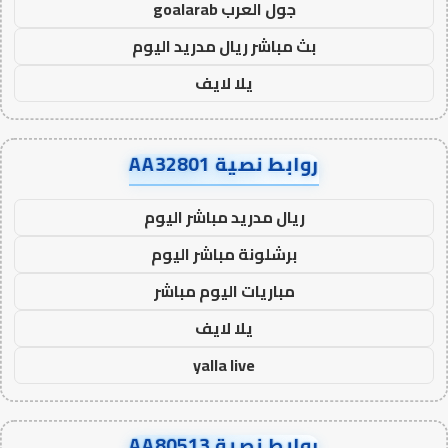
جول العرب goalarab
بث مباشر ريال مدريد اليوم
يلا لايف
روابط نصية AA32801
ريال مدريد مباشر اليوم
برشلونة مباشر اليوم
مباريات اليوم مباشر
يلا لايف
yalla live
روابط نصية AA80513