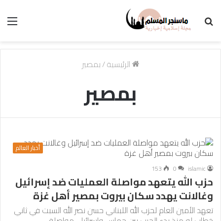
بحث
الق
عن
الرئيسية
/
بمصير
بمصير
أخبار العالم
153
0
islamic
حزب الله يتعهد مواصلة العمليات ضد إسرائيل
وغالانت يهدد سكان بيروت بمصير أهل غزة
تعهد الأمين العام لحزب الله اللبناني حسن نصر الله السبت في ثاني
خطاب له منذ بدء الحرب بين حماس وإسرائيل، مواصلة…