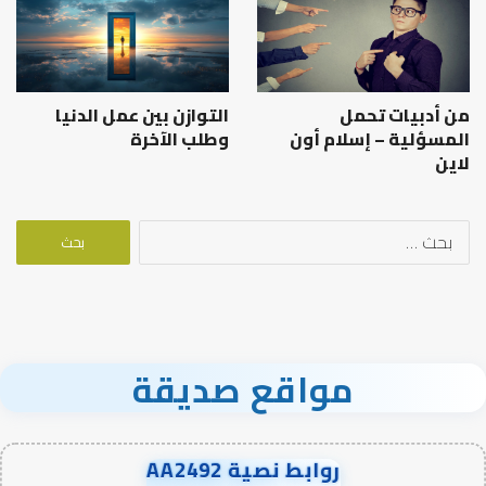
من أدبيات تحمل
التوازن بين عمل الدنيا
المسؤلية – إسلام أون
وطلب الآخرة
لاين
البحث
عن:
مواقع صديقة
روابط نصية AA2492