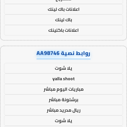
اعلانات باك لينك
باك لينك
اعلانات باكلينك
روابط نصية AA98746
يلا شوت
yalla shoot
مباريات اليوم مباشر
برشلونة مباشر
ريال مدريد مباشر
يلا شوت