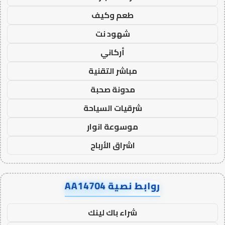
طعم وكيف
شهود نت
أركاني
مباشر التقنية
مدونة صحبة
شرقيات السياحة
موسوعة انوار
اشراق الأرباح
روابط نصية AA14704
شراء باك لينك