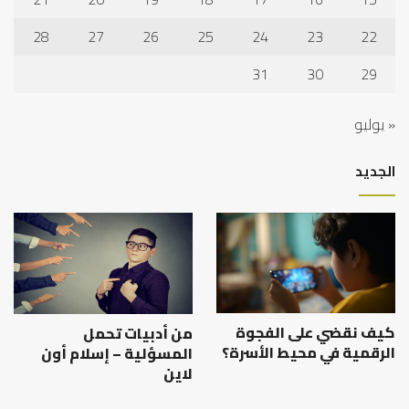
28
27
26
25
24
23
22
31
30
29
« يوليو
الجديد
كيف نقضي على الفجوة
من أدبيات تحمل
الرقمية في محيط الأسرة؟
المسؤلية – إسلام أون
لاين