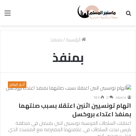
بحث
الق
عن
الرئيسية
/
بمنفذ
بمنفذ
أخبار العالم
183
0
islamic
اتهام تونسيين اثنين اعتقلا بسبب صلتهما
بمنفذ اعتداء بروكسل
اعتقلت السلطات الفرنسية تونسيين اثنين يقيمان في منطقة
باريس تبحث السلطات في علاقتهما المفترضة مع المتشدد الذي
قتل سويديين اثنين…