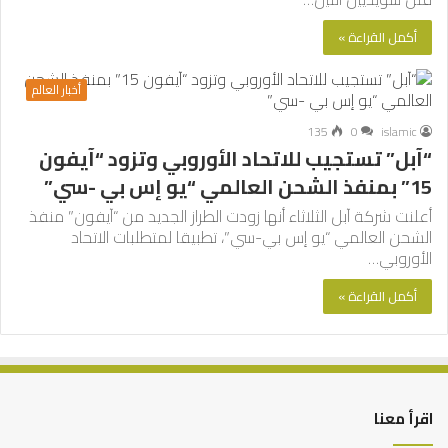
أكمل القراءة »
أخبار العالم
135
0
islamic
“آبل” تستجيب للاتحاد الأوروبي وتزود “آيفون
15” بمنفذ الشحن العالمي “يو إس بي -سي”
أعلنت شركة آبل الثلاثاء أنها زودت الطراز الجديد من “آيفون” منفذ
الشحن العالمي “يو إس بي-سي”، تطبيقا لمتطلبات الاتحاد
الأوروبي…
أكمل القراءة »
اقرأ معنا