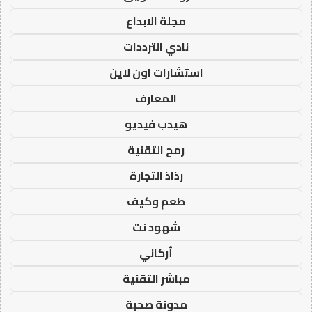
مجلة الابداع
نادي الترددات
استشارات اون لاين
المعارف
هيدب فيديو
رمح التقنية
رذاذ التجارة
طعم وكيف
شهود نت
أركاني
مباشر التقنية
مدونة صحبة