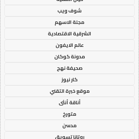
شوف ويب
مجلة الاسهم
الشرقية الاقتصادية
عالم الايفون
مدونة كوكان
صحيفة نهج
كار نيوز
موقع خبرة التقني
أناقة أنثى
متورخ
مدسن
روتانا تسويق