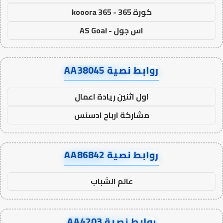
كورة 365 - kooora 365
اس جول - AS Goal
روابط نصية AA38045
اول اثنين ريادة اعمال
مشاركة ارباح ادسنس
روابط نصية AA86842
عالم الشباب
روابط نصية AA4203