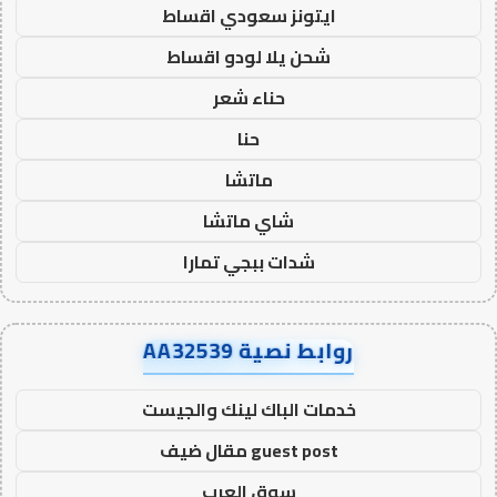
ايتونز سعودي اقساط
شحن يلا لودو اقساط
حناء شعر
حنا
ماتشا
شاي ماتشا
شدات ببجي تمارا
روابط نصية AA32539
خدمات الباك لينك والجيست
guest post مقال ضيف
سوق العرب