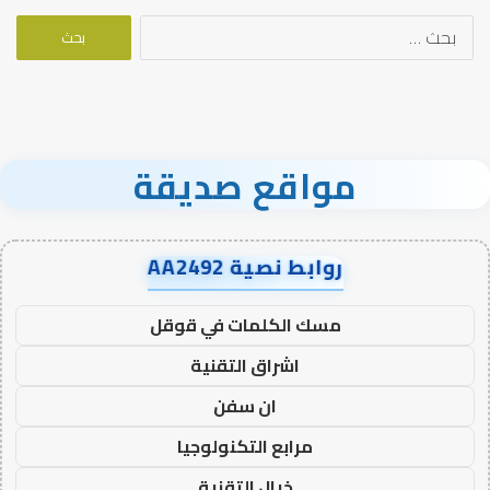
البحث
عن:
مواقع صديقة
روابط نصية AA2492
مسك الكلمات في قوقل
اشراق التقنية
ان سفن
مرابع التكنولوجيا
خيال التقنية