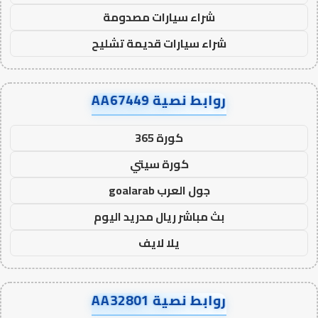
شراء سيارات مصدومة
شراء سيارات قديمة تشليح
روابط نصية AA67449
كورة 365
كورة سيتي
جول العرب goalarab
بث مباشر ريال مدريد اليوم
يلا لايف
روابط نصية AA32801