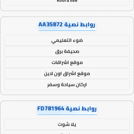
koora live
روابط نصية AA35872
ضوء التعليمي
صحيفة برق
موقع اشراقات
موقع اشراق اون لاين
اركان سياحة وسفر
روابط نصية FD781964
يلا شوت