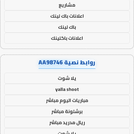
مشاريع
اعلانات باك لينك
باك لينك
اعلانات باكلينك
روابط نصية AA98746
يلا شوت
yalla shoot
مباريات اليوم مباشر
برشلونة مباشر
ريال مدريد مباشر
يلا شوت