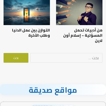
من أدبيات تحمل
التوازن بين عمل الدنيا
المسؤلية – إسلام أون
وطلب الآخرة
لاين
البحث
عن:
مواقع صديقة