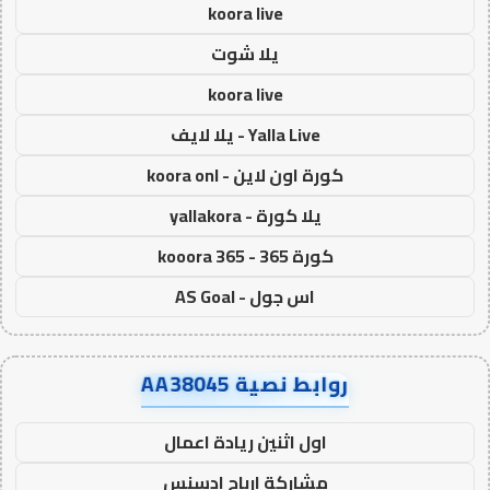
koora live
يلا شوت
koora live
Yalla Live - يلا لايف
كورة اون لاين - koora onl
يلا كورة - yallakora
كورة 365 - kooora 365
اس جول - AS Goal
روابط نصية AA38045
اول اثنين ريادة اعمال
مشاركة ارباح ادسنس