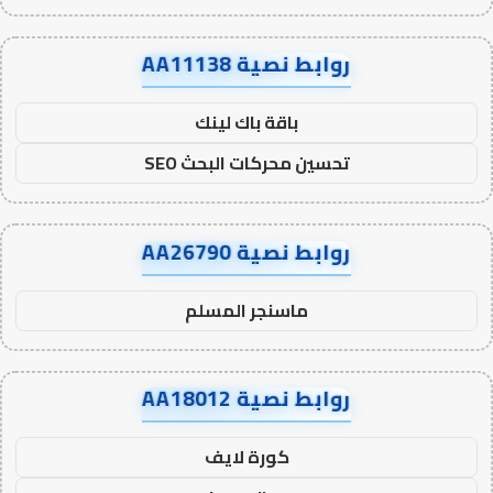
روابط نصية AA11138
باقة باك لينك
تحسين محركات البحث SEO
روابط نصية AA26790
ماسنجر المسلم
روابط نصية AA18012
كورة لايف