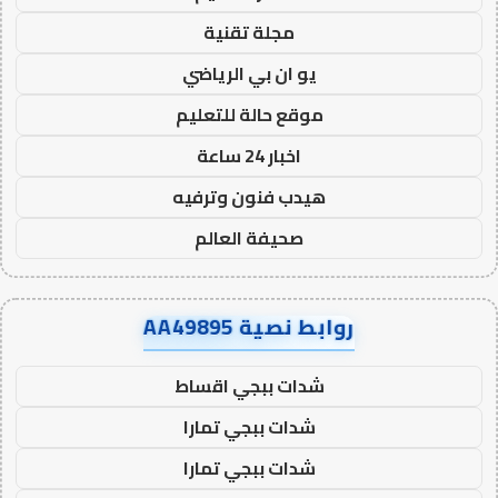
مجلة تقنية
يو ان بي الرياضي
موقع حالة للتعليم
اخبار 24 ساعة
هيدب فنون وترفيه
صحيفة العالم
روابط نصية AA49895
شدات ببجي اقساط
شدات ببجي تمارا
شدات ببجي تمارا