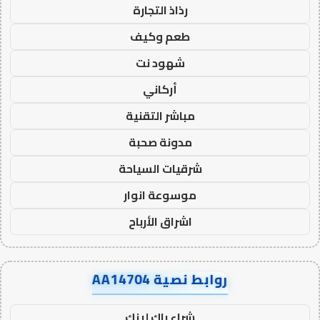
رذاذ التجارة
طعم وكيف
شهود نت
أركاني
مباشر التقنية
مدونة صحبة
شرقيات السياحة
موسوعة انوار
اشراق الأرباح
روابط نصية AA14704
شراء باك لينك