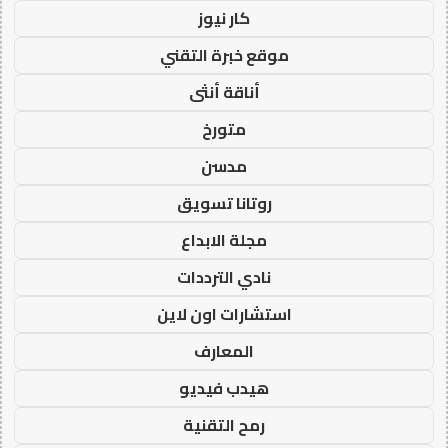
كار نيوز
موقع خبرة التقني
أناقة أنثى
متورخ
مدسن
روتانا تسويق
مجلة الابداع
نادي الترددات
استشارات اون لاين
المعارف
هيدب فيديو
رمح التقنية