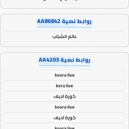
روابط نصية AA86842
عالم الشباب
روابط نصية AA4203
koora live
kora live
كورة لايف
koora live
كورة لايف
koora live