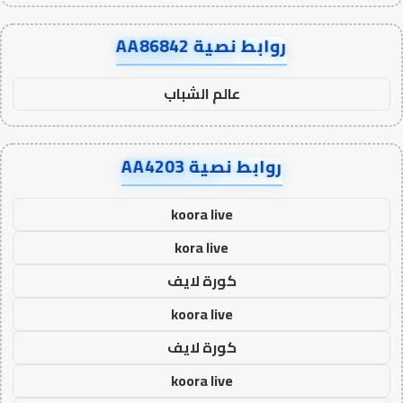
روابط نصية AA86842
عالم الشباب
روابط نصية AA4203
koora live
kora live
كورة لايف
koora live
كورة لايف
koora live