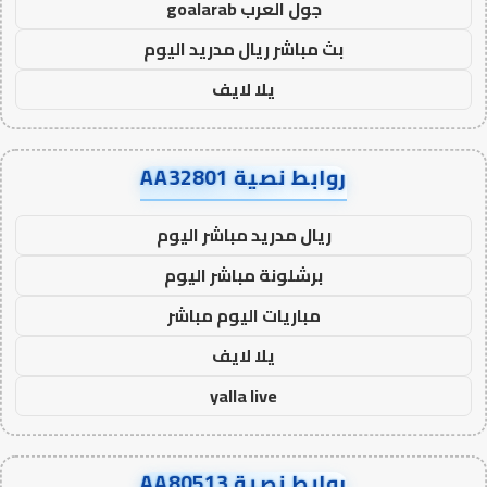
جول العرب goalarab
بث مباشر ريال مدريد اليوم
يلا لايف
روابط نصية AA32801
ريال مدريد مباشر اليوم
برشلونة مباشر اليوم
مباريات اليوم مباشر
يلا لايف
yalla live
روابط نصية AA80513