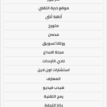
موقع خبرة التقني
أناقة أنثى
متورخ
مدسن
روتانا تسويق
مجلة الابداع
نادي الترددات
استشارات اون لاين
المعارف
هيدب فيديو
رمح التقنية
رذاذ التجارة