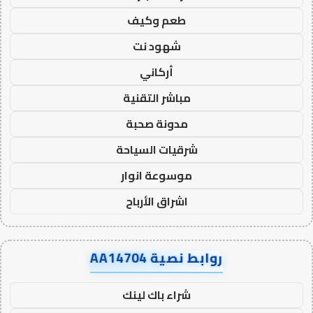
طعم وكيف
شهود نت
أركاني
مباشر التقنية
مدونة صحبة
شرقيات السياحة
موسوعة انوار
اشراق الأرباح
روابط نصية AA14704
شراء باك لينك