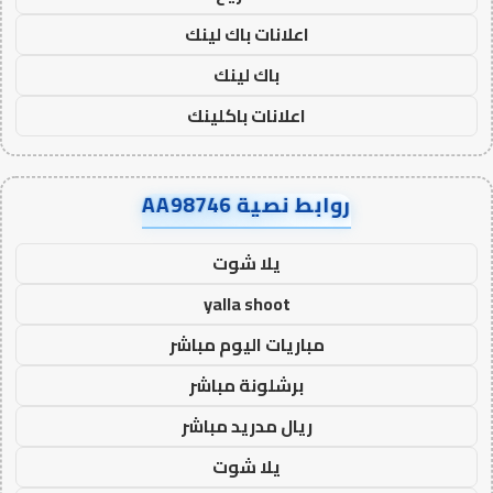
اعلانات باك لينك
باك لينك
اعلانات باكلينك
روابط نصية AA98746
يلا شوت
yalla shoot
مباريات اليوم مباشر
برشلونة مباشر
ريال مدريد مباشر
يلا شوت