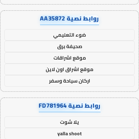
روابط نصية AA35872
ضوء التعليمي
صحيفة برق
موقع اشراقات
موقع اشراق اون لاين
اركان سياحة وسفر
روابط نصية FD781964
يلا شوت
yalla shoot