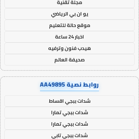
مجلة تقنية
يو ان بي الرياضي
موقع حالة للتعليم
اخبار 24 ساعة
هيدب فنون وترفيه
صحيفة العالم
روابط نصية AA49895
شدات ببجي اقساط
شدات ببجي تمارا
شدات ببجي تمارا
شدات ببجي تابي