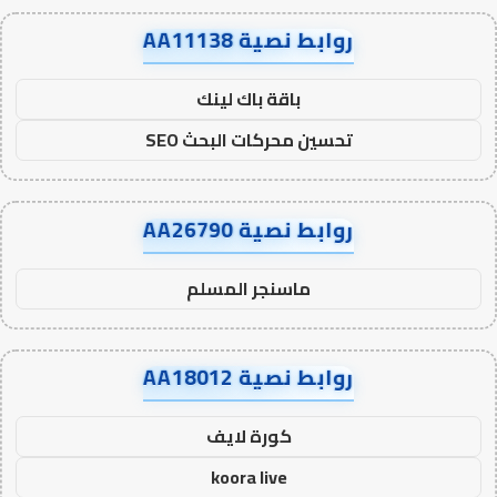
روابط نصية AA11138
باقة باك لينك
تحسين محركات البحث SEO
روابط نصية AA26790
ماسنجر المسلم
روابط نصية AA18012
كورة لايف
koora live